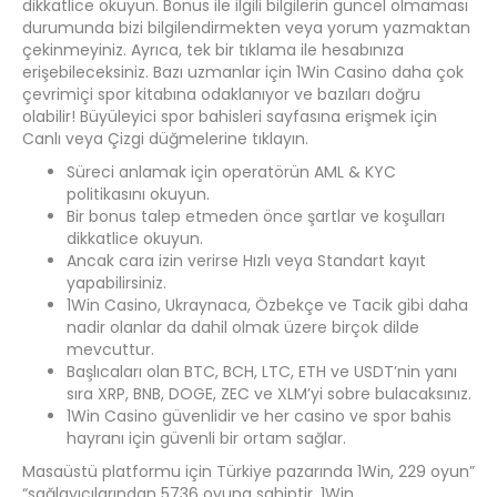
dikkatlice okuyun. Bonus ile ilgili bilgilerin güncel olmaması
durumunda bizi bilgilendirmekten veya yorum yazmaktan
çekinmeyiniz. Ayrıca, tek bir tıklama ile hesabınıza
erişebileceksiniz. Bazı uzmanlar için 1Win Casino daha çok
çevrimiçi spor kitabına odaklanıyor ve bazıları doğru
olabilir! Büyüleyici spor bahisleri sayfasına erişmek için
Canlı veya Çizgi düğmelerine tıklayın.
Süreci anlamak için operatörün AML & KYC
politikasını okuyun.
Bir bonus talep etmeden önce şartlar ve koşulları
dikkatlice okuyun.
Ancak cara izin verirse Hızlı veya Standart kayıt
yapabilirsiniz.
1Win Casino, Ukraynaca, Özbekçe ve Tacik gibi daha
nadir olanlar da dahil olmak üzere birçok dilde
mevcuttur.
Başlıcaları olan BTC, BCH, LTC, ETH ve USDT’nin yanı
sıra XRP, BNB, DOGE, ZEC ve XLM’yi sobre bulacaksınız.
1Win Casino güvenlidir ve her casino ve spor bahis
hayranı için güvenli bir ortam sağlar.
Masaüstü platformu için Türkiye pazarında 1Win, 229 oyun”
“sağlayıcılarından 5736 oyuna sahiptir. 1Win