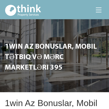
1WIN AZ BONUSLAR, MOBIL
TƏTBIQ VƏ MƏRC
MARKETLƏRI 395
1win Az Bonuslar, Mobil