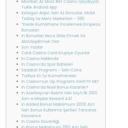
Mostbet Az Most Bet Casino Qeydiyyat,
Yukle Android App
Kategori Arşivi: 1win Az Bonuslar, Mobil
Tətbiq Və Mərc Marketləri – 395
“Inside Kumarhane İncelemesi Empieza
Bonusları
In Bonusları Necə Əldə Etmək Və
Aktivləşdirmək Olar
Son Yazılar
Canlı Casino Canlı Krupiye Oyunlar
In Casino Hakkında
In Casino’da Spor Bahisleri
Sadakat Programı – 1win Coins
Türkiye En İyi Kumarhaneler
In Casino’nun Vip Programı Varifr?n Mı?
In Casino’da Nasıl Bonus Kazanılır?
In Azerbaycan Rəsmi Veb Saytı İlk 2100
Azn-ə Miqdar Reward 441
In Added Bonus Maksimum 2000 Azn
1win Bonus Kullanma Şərtləri Tanzania
Insurance
In Casino Güvenliği
In Bonus Maksimum 2150 Azn 1win