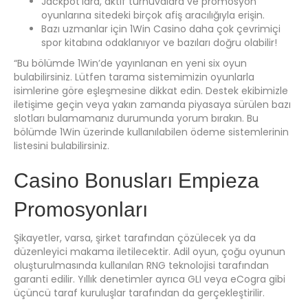
Jackpot’lara, aktif turnuvalara ve promosyon
oyunlarına sitedeki birçok afiş aracılığıyla erişin.
Bazı uzmanlar için 1Win Casino daha çok çevrimiçi
spor kitabına odaklanıyor ve bazıları doğru olabilir!
“Bu bölümde 1Win’de yayınlanan en yeni six oyun
bulabilirsiniz. Lütfen tarama sistemimizin oyunlarla
isimlerine göre eşleşmesine dikkat edin. Destek ekibimizle
iletişime geçin veya yakın zamanda piyasaya sürülen bazı
slotları bulamamanız durumunda yorum bırakın. Bu
bölümde 1Win üzerinde kullanılabilen ödeme sistemlerinin
listesini bulabilirsiniz.
Casino Bonusları Empieza
Promosyonları
Şikayetler, varsa, şirket tarafından çözülecek ya da
düzenleyici makama iletilecektir. Adil oyun, çoğu oyunun
oluşturulmasında kullanılan RNG teknolojisi tarafından
garanti edilir. Yıllık denetimler ayrıca GLI veya eCogra gibi
üçüncü taraf kuruluşlar tarafından da gerçekleştirilir.