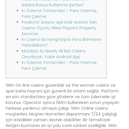
Added Bonus Kullanma Şərtləri”
In Ödeme Yöntemleri – Para Yatırma,
Para Çekme
Predictor Aviator Apk Indir Aviator 1win
Casino Oyunu Hilesi Pinpoint Property
Services
In Casino’da Hangi Kripto Para Birimlerini
Yatırabilirim?
Mostbet Az Nearly All Bet Casino
Qeydiyyat, Yukle Android App
In Ödeme Yöntemleri – Para Yatırma,
Para Çekme
1Win On line casino güvenlidir ve the woman casino ve
spor bahis hayranı için güvenli bir ortam sağlar. Platform
en son standartlara göre şifrelenir ve tüm ödemeler iyi
korunur. Operatör ayrıca 1Win’i kullanırken sorun yaşayan
herkese yardımcı olmaya çalışır. 1Win Online casino
müşterileri, Müşteri Hizmetleri departmanı 7/24 çalıştığı
için istedikleri zaman destek alabilirler. Bir temsilciyle
iletişim kurmanın en iyi yolu canlı sohbet özelliğidir. 1Win