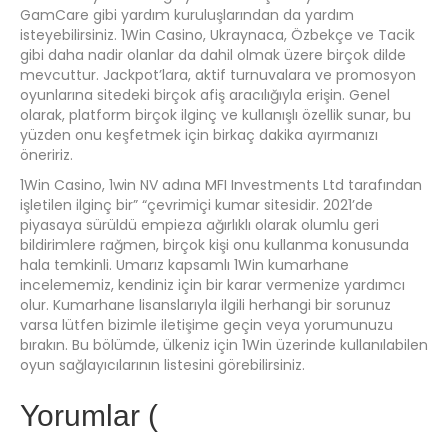
GamCare gibi yardım kuruluşlarından da yardım
isteyebilirsiniz. 1Win Casino, Ukraynaca, Özbekçe ve Tacik
gibi daha nadir olanlar da dahil olmak üzere birçok dilde
mevcuttur. Jackpot’lara, aktif turnuvalara ve promosyon
oyunlarına sitedeki birçok afiş aracılığıyla erişin. Genel
olarak, platform birçok ilginç ve kullanışlı özellik sunar, bu
yüzden onu keşfetmek için birkaç dakika ayırmanızı
öneririz.
1Win Casino, 1win NV adına MFI Investments Ltd tarafından
işletilen ilginç bir” “çevrimiçi kumar sitesidir. 2021’de
piyasaya sürüldü empieza ağırlıklı olarak olumlu geri
bildirimlere rağmen, birçok kişi onu kullanma konusunda
hala temkinli. Umarız kapsamlı 1Win kumarhane
incelememiz, kendiniz için bir karar vermenize yardımcı
olur. Kumarhane lisanslarıyla ilgili herhangi bir sorunuz
varsa lütfen bizimle iletişime geçin veya yorumunuzu
bırakın. Bu bölümde, ülkeniz için 1Win üzerinde kullanılabilen
oyun sağlayıcılarının listesini görebilirsiniz.
Yorumlar (