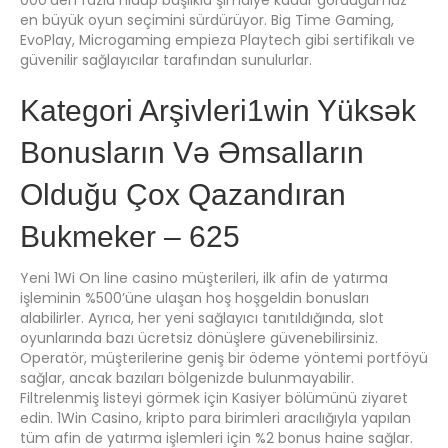
000’den fazla hidup başlıkla şimdiye kadar gördüğümüz
en büyük oyun seçimini sürdürüyor. Big Time Gaming,
EvoPlay, Microgaming empieza Playtech gibi sertifikalı ve
güvenilir sağlayıcılar tarafından sunulurlar.
Kategori Arşivleri1win Yüksək
Bonusların Və Əmsalların
Olduğu Çox Qazandıran
Bukmeker – 625
Yeni 1Wi On line casino müşterileri, ilk afin de yatırma
işleminin %500’üne ulaşan hoş hoşgeldin bonusları
alabilirler. Ayrıca, her yeni sağlayıcı tanıtıldığında, slot
oyunlarında bazı ücretsiz dönüşlere güvenebilirsiniz.
Operatör, müşterilerine geniş bir ödeme yöntemi portföyü
sağlar, ancak bazıları bölgenizde bulunmayabilir.
Filtrelenmiş listeyi görmek için Kasiyer bölümünü ziyaret
edin. 1Win Casino, kripto para birimleri aracılığıyla yapılan
tüm afin de yatırma işlemleri için %2 bonus haine sağlar.