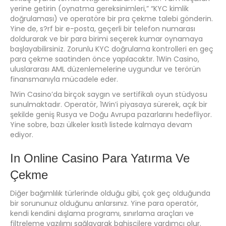
yerine getirin (oynatma gereksinimleri,” “KYC kimlik
doğrulaması) ve operatöre bir pra çekme talebi gönderin.
Yine de, s?rf bir e-posta, geçerli bir telefon numarası
doldurarak ve bir para birimi seçerek kumar oynamaya
başlayabilirsiniz. Zorunlu KYC doğrulama kontrolleri en geç
para çekme saatinden önce yapılacaktır. 1Win Casino,
uluslararası AML düzenlemelerine uygundur ve terörün
finansmanıyla mücadele eder.
1Win Casino’da birçok saygın ve sertifikalı oyun stüdyosu
sunulmaktadır. Operatör, 1Win’i piyasaya sürerek, açık bir
şekilde geniş Rusya ve Doğu Avrupa pazarlarını hedefliyor.
Yine sobre, bazı ülkeler kısıtlı listede kalmaya devam
ediyor.
In Online Casino Para Yatırma Ve
Çekme
Diğer bağımlılık türlerinde olduğu gibi, çok geç olduğunda
bir sorununuz olduğunu anlarsınız. Yine para operatör,
kendi kendini dışlama programı, sınırlama araçları ve
filtreleme yazılımı sağlayarak bahisçilere yardımcı olur.