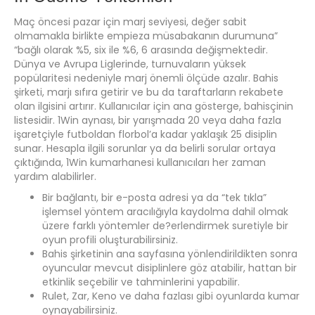
Maç öncesi pazar için marj seviyesi, değer sabit
olmamakla birlikte empieza müsabakanın durumuna”
“bağlı olarak %5, six ile %6, 6 arasında değişmektedir.
Dünya ve Avrupa Liglerinde, turnuvaların yüksek
popülaritesi nedeniyle marj önemli ölçüde azalır. Bahis
şirketi, marjı sıfıra getirir ve bu da taraftarların rekabete
olan ilgisini artırır. Kullanıcılar için ana gösterge, bahisçinin
listesidir. 1Win aynası, bir yarışmada 20 veya daha fazla
işaretçiyle futboldan florbol’a kadar yaklaşık 25 disiplin
sunar. Hesapla ilgili sorunlar ya da belirli sorular ortaya
çıktığında, 1Win kumarhanesi kullanıcıları her zaman
yardım alabilirler.
Bir bağlantı, bir e-posta adresi ya da “tek tıkla”
işlemsel yöntem aracılığıyla kaydolma dahil olmak
üzere farklı yöntemler de?erlendirmek suretiyle bir
oyun profili oluşturabilirsiniz.
Bahis şirketinin ana sayfasına yönlendirildikten sonra
oyuncular mevcut disiplinlere göz atabilir, hattan bir
etkinlik seçebilir ve tahminlerini yapabilir.
Rulet, Zar, Keno ve daha fazlası gibi oyunlarda kumar
oynayabilirsiniz.