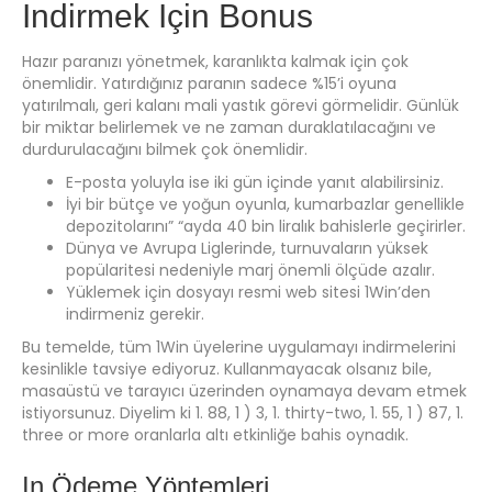
Indirmek Için Bonus
Hazır paranızı yönetmek, karanlıkta kalmak için çok
önemlidir. Yatırdığınız paranın sadece %15’i oyuna
yatırılmalı, geri kalanı mali yastık görevi görmelidir. Günlük
bir miktar belirlemek ve ne zaman duraklatılacağını ve
durdurulacağını bilmek çok önemlidir.
E-posta yoluyla ise iki gün içinde yanıt alabilirsiniz.
İyi bir bütçe ve yoğun oyunla, kumarbazlar genellikle
depozitolarını” “ayda 40 bin liralık bahislerle geçirirler.
Dünya ve Avrupa Liglerinde, turnuvaların yüksek
popülaritesi nedeniyle marj önemli ölçüde azalır.
Yüklemek için dosyayı resmi web sitesi 1Win’den
indirmeniz gerekir.
Bu temelde, tüm 1Win üyelerine uygulamayı indirmelerini
kesinlikle tavsiye ediyoruz. Kullanmayacak olsanız bile,
masaüstü ve tarayıcı üzerinden oynamaya devam etmek
istiyorsunuz. Diyelim ki 1. 88, 1 ) 3, 1. thirty-two, 1. 55, 1 ) 87, 1.
three or more oranlarla altı etkinliğe bahis oynadık.
In Ödeme Yöntemleri