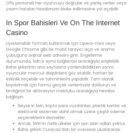
Ofis personeli her oyuncuyu doğrular ve yanlış veriler veya
yazım hataları hesabınızın bloke edilmesine yol açabilir.
In Spor Bahisleri Ve On The Internet
Casino
Uyarlanabilir formatı kullanmak için Opera-mini veya
Google Chrome gibi bir mobil tarayıcı açın ve arama
çubuğuna orijinal web adresini girin. Engelleme
durumunda, 1win’e ayna bağlantısı aracılığıyla erişilebilir.
Bahis şirketinin ana sayfasına yönlendirildikten sonra
oyuncular mevcut disiplinlere göz atabilir, hattan bir
etkinlik seçebilir ve tahminlerini yapabilir. Tam olarak
kaydolmak için formu gerçek verilerinizle doldurun ve
kimliğinizi bir aktivasyon mektubu aracılığıyla hesaba
bağlayın.
Neyse ki 1win, kripto para cüzdanları, plastik kartlar ve
elektronik sistemler dahil olmak üzere çeşitli ödeme
seçeneklerini destekler.
Ancak, 1Win’in farklı ülkeler için ayrı alan adları yoktur.
Bahis şirketi Curacao’dan bir overseas uluslararası