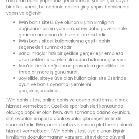
miktarda bahis yapmanız gerekecektir. Şansın çok büyük
bir etkisi vardır, bu nedenle casino girişi yapın, bahislerinizi
yapın ve eğlenin.
1Win bahis sitesi, üye olunan kişinin kimliğinin
doğrulanmasının yanı sıra, siteyi daha güvenli hale
getirme amacına da hizmet etmektedir.
1Win bahis sitesi, kullanıcılarına çeşitli bahis
seçenekleri sunmaktadır.
Sanal maçlar hızlı bir şekilde gerçekleşir empieza
uzun bekleme süreleri olmadan hızlı sonuçlar verir.
1win’de kimlik doğrulama prosedürü genellikle 1 ila
three or more iş günü sürer.
Böylelikle, siteye üye olan kullanıcılar, site üzerinde
oyun ve bahis oynama işlemlerini
gerçekleştirebilirler.
1Win bahis sitesi, online bahis ve casino platformu olarak
hizmet vermektedir. Özellikle spor bahisleri konusunda
oldukça popüler olan 1Win, aynı zamanda casino oyunları,
slot oyunları empieza canlı oyunlar gibi seçenekler de
sunmaktadır. 1Win, online bahis ve casino platformu olarak
hizmet vermektedir. 1Win bahis sitesi, üye olunan kişinin
kimliğinin doğrulanmasının yanı sıra, siteyi daha güvenli