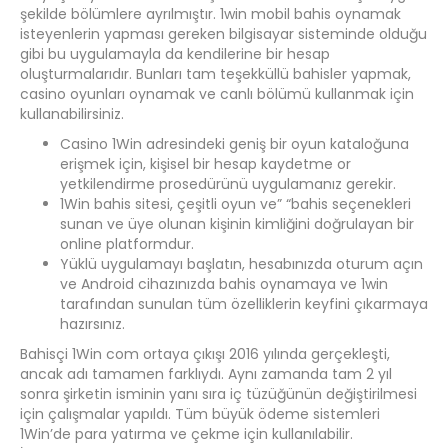
şekilde bölümlere ayrılmıştır. 1win mobil bahis oynamak
isteyenlerin yapması gereken bilgisayar sisteminde olduğu
gibi bu uygulamayla da kendilerine bir hesap
oluşturmalarıdır. Bunları tam teşekküllü bahisler yapmak,
casino oyunları oynamak ve canlı bölümü kullanmak için
kullanabilirsiniz.
Casino 1Win adresindeki geniş bir oyun kataloğuna
erişmek için, kişisel bir hesap kaydetme or
yetkilendirme prosedürünü uygulamanız gerekir.
1Win bahis sitesi, çeşitli oyun ve” “bahis seçenekleri
sunan ve üye olunan kişinin kimliğini doğrulayan bir
online platformdur.
Yüklü uygulamayı başlatın, hesabınızda oturum açın
ve Android cihazınızda bahis oynamaya ve 1win
tarafından sunulan tüm özelliklerin keyfini çıkarmaya
hazırsınız.
Bahisçi 1Win com ortaya çıkışı 2016 yılında gerçekleşti,
ancak adı tamamen farklıydı. Aynı zamanda tam 2 yıl
sonra şirketin isminin yanı sıra iç tüzüğünün değiştirilmesi
için çalışmalar yapıldı. Tüm büyük ödeme sistemleri
1Win’de para yatırma ve çekme için kullanılabilir.