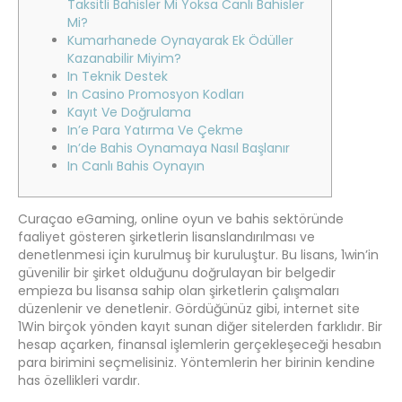
Taksitli Bahisler Mi Yoksa Canlı Bahisler
Mi?
Kumarhanede Oynayarak Ek Ödüller
Kazanabilir Miyim?
In Teknik Destek
In Casino Promosyon Kodları
Kayıt Ve Doğrulama
In’e Para Yatırma Ve Çekme
In’de Bahis Oynamaya Nasıl Başlanır
In Canlı Bahis Oynayın
Curaçao eGaming, online oyun ve bahis sektöründe
faaliyet gösteren şirketlerin lisanslandırılması ve
denetlenmesi için kurulmuş bir kuruluştur. Bu lisans, 1win’in
güvenilir bir şirket olduğunu doğrulayan bir belgedir
empieza bu lisansa sahip olan şirketlerin çalışmaları
düzenlenir ve denetlenir. Gördüğünüz gibi, internet site
1Win birçok yönden kayıt sunan diğer sitelerden farklıdır. Bir
hesap açarken, finansal işlemlerin gerçekleşeceği hesabın
para birimini seçmelisiniz. Yöntemlerin her birinin kendine
has özellikleri vardır.