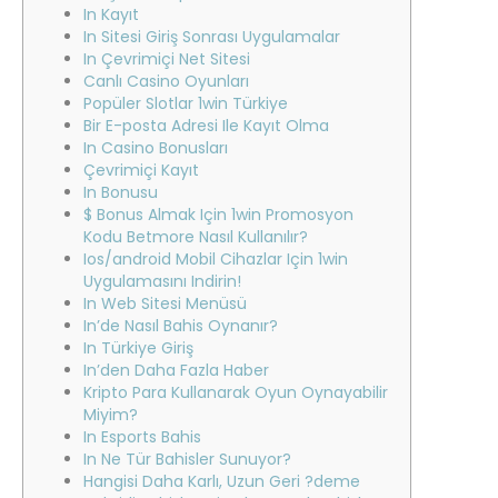
In Kayıt
In Sitesi Giriş Sonrası Uygulamalar
In Çevrimiçi Net Sitesi
Canlı Casino Oyunları
Popüler Slotlar 1win Türkiye
Bir E-posta Adresi Ile Kayıt Olma
In Casino Bonusları
Çevrimiçi Kayıt
In Bonusu
$ Bonus Almak Için 1win Promosyon
Kodu Betmore Nasıl Kullanılır?
Ios/android Mobil Cihazlar Için 1win
Uygulamasını Indirin!
In Web Sitesi Menüsü
In’de Nasıl Bahis Oynanır?
In Türkiye Giriş
In’den Daha Fazla Haber
Kripto Para Kullanarak Oyun Oynayabilir
Miyim?
In Esports Bahis
In Ne Tür Bahisler Sunuyor?
Hangisi Daha Karlı, Uzun Geri ?deme