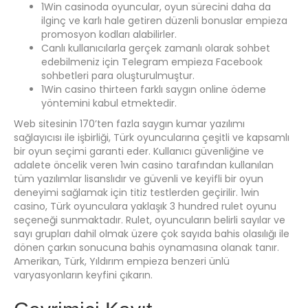
1Win casinoda oyuncular, oyun sürecini daha da
ilginç ve karlı hale getiren düzenli bonuslar empieza
promosyon kodları alabilirler.
Canlı kullanıcılarla gerçek zamanlı olarak sohbet
edebilmeniz için Telegram empieza Facebook
sohbetleri para oluşturulmuştur.
1Win casino thirteen farklı saygın online ödeme
yöntemini kabul etmektedir.
Web sitesinin 170’ten fazla saygın kumar yazılımı
sağlayıcısı ile işbirliği, Türk oyuncularına çeşitli ve kapsamlı
bir oyun seçimi garanti eder. Kullanıcı güvenliğine ve
adalete öncelik veren 1win casino tarafından kullanılan
tüm yazılımlar lisanslıdır ve güvenli ve keyifli bir oyun
deneyimi sağlamak için titiz testlerden geçirilir. 1win
casino, Türk oyunculara yaklaşık 3 hundred rulet oyunu
seçeneği sunmaktadır. Rulet, oyuncuların belirli sayılar ve
sayı grupları dahil olmak üzere çok sayıda bahis olasılığı ile
dönen çarkın sonucuna bahis oynamasına olanak tanır.
Amerikan, Türk, Yıldırım empieza benzeri ünlü
varyasyonların keyfini çıkarın.