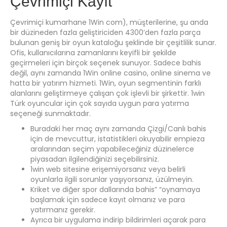
Çevrimiçi Kayıt
Çevrimiçi kumarhane 1Win com), müşterilerine, şu anda
bir düzineden fazla geliştiriciden 4300’den fazla parça
bulunan geniş bir oyun kataloğu şeklinde bir çeşitlilik sunar.
Ofis, kullanıcılarına zamanlarını keyifli bir şekilde
geçirmeleri için birçok seçenek sunuyor. Sadece bahis
değil, aynı zamanda 1Win online casino, online sinema ve
hatta bir yatırım hizmeti. 1Win, oyun segmentinin farklı
alanlarını geliştirmeye çalışan çok işlevli bir şirkettir. 1win
Türk oyuncular için çok sayıda uygun para yatırma
seçeneği sunmaktadır.
Buradaki her maç aynı zamanda Çizgi/Canlı bahis
için de mevcuttur, istatistikleri okuyabilir empieza
aralarından seçim yapabileceğiniz düzinelerce
piyasadan ilgilendiğinizi seçebilirsiniz.
1win web sitesine erişemiyorsanız veya belirli
oyunlarla ilgili sorunlar yaşıyorsanız, üzülmeyin.
Kriket ve diğer spor dallarında bahis” “oynamaya
başlamak için sadece kayıt olmanız ve para
yatırmanız gerekir.
Ayrıca bir uygulama indirip bildirimleri açarak para