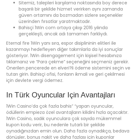
Sitemiz, talepleri karşılama noktasında boy derece
başarılı bir şekilde hizmet verirken aynı zamanda
güven ortamını da bozmadan sizlere seçenekler
üzerinden fırsatlar yaratmaktadır.
Bahisçi 1Win com ortaya çıkışı 2016 yılında
gerçekleşti, ancak adı tamamen farklıydı.
Eternal fire 1Win yanı sıra, espor disiplininin elitleri ile
kazanmayı hedefleyen diğer takımlarla da iyi sonuçlar
gösteriyor. 1Win disengagement için kişisel hesabınıza
tıklamanız ve “Para çekme” seçeneğini seçmeniz gerekir.
Önerilen pencerede en elveri?li ödeme sistemini seçin ve
tutarı girin. Bahisçi ofisi, fonların ikmali ve geri çekilmesi
için devlete vergi ödemez.
In Türk Oyuncular Için Avantajları
1Win Casino’da çok fazla bahis” “yapan oyuncular,
ödüllerin empieza özel avantajların kilidini hızla açacaktır.
1Win Casino, sadık oyunculara çok sayıda mükemmel
kupon kodu verir, bu nedenle tutarlı bir şekilde
oynadığınızdan emin olun. Daha fazla oynadıkça, bedava
dönüşler, bonus nakit ve daha fazlası için kuponlar