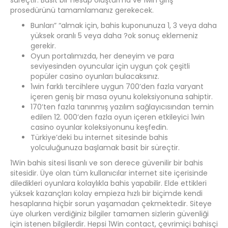
süreçtir. Basit bir hesap oluşturma ve 1win giriş
prosedürünü tamamlamanız gerekecek.
Bunları” “almak için, bahis kuponunuza 1, 3 veya daha
yüksek oranlı 5 veya daha ?ok sonuç eklemeniz
gerekir.
Oyun portalımızda, her deneyim ve para
seviyesinden oyuncular için uygun çok çeşitli
popüler casino oyunları bulacaksınız.
1win farklı tercihlere uygun 700’den fazla varyant
içeren geniş bir masa oyunu koleksiyonuna sahiptir.
170’ten fazla tanınmış yazılım sağlayıcısından temin
edilen 12. 000’den fazla oyun içeren etkileyici 1win
casino oyunlar koleksiyonunu keşfedin.
Türkiye’deki bu internet sitesinde bahis
yolculuğunuza başlamak basit bir süreçtir.
1Win bahis sitesi lisanlı ve son derece güvenilir bir bahis
sitesidir. Üye olan tüm kullanıcılar internet site içerisinde
diledikleri oyunlara kolaylıkla bahis yapabilir. Elde ettikleri
yüksek kazançları kolay empieza hızlı bir biçimde kendi
hesaplarına hiçbir sorun yaşamadan çekmektedir. Siteye
üye olurken verdiğiniz bilgiler tamamen sizlerin güvenliği
için istenen bilgilerdir. Hepsi 1Win contact, çevrimiçi bahisçi