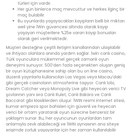
türleri için vardır.
Her gün binlerce maç mevcuttur ve herkes ilginç bir
maç bulabilir.
Bu oyunlarda yaşayacakları kayıpların belli bir miktarı
weil yine 1Win güvencesi altında olarak kayıp
yaşayan müşterilere %25e varan kayıp bonusları
olarak geri verilmektedir.
Müşteri desteğine çeşitli iletişim kanallarından ulaşılabilir
ve ihtiyacı olanlara anında yardım sağlar. 1win canlı casino,
Türk oyunculara mükemmel gerçek zamanlı oyun
deneyimi sunuyor. 500’den fazla seçenekten oluşan geniş
bir oyun kütüphanesine sahip olan bu on line casino,
düzenli yayınlarla kullanıcıları Las Vegas veya Macau’daki
gibi gerçek casinoların atmosferine taşıyor. Canlı lobi,
Dream Catcher veya Monopoly Live gibi heyecan verici TV
şovlarının yanı sıra Canlı Rulet, Canlı Bakara ve Canlı
Baccarat gibi klasiklerden oluşur. 1WIN resmi internet sitesi,
kumar empieza spor bahisleri için güvenli ve heyecan
verici bir ortam yaratarak oyun sürecine benzersiz bir
yaklaşım sunar. Bu, her oyuncunun oyunlardan tam
anlamıyla zevk alabileceği ve 1WIN aynasının ana siteye
erişimde zorluk yaşayanlar için her zaman kullanılabilir