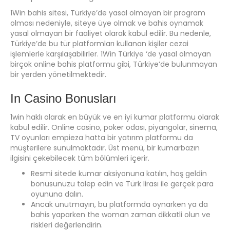
1Win bahis sitesi, Türkiye’de yasal olmayan bir program
olması nedeniyle, siteye üye olmak ve bahis oynamak
yasal olmayan bir faaliyet olarak kabul edilir. Bu nedenle,
Türkiye’de bu tür platformları kullanan kişiler cezai
işlemlerle karşılaşabilirler. 1Win Türkiye ‘de yasal olmayan
birçok online bahis platformu gibi, Türkiye’de bulunmayan
bir yerden yönetilmektedir.
In Casino Bonusları
1win haklı olarak en büyük ve en iyi kumar platformu olarak
kabul edilir. Online casino, poker odası, piyangolar, sinema,
TV oyunları empieza hatta bir yatırım platformu da
müşterilere sunulmaktadır. Üst menü, bir kumarbazın
ilgisini çekebilecek tüm bölümleri içerir.
Resmi sitede kumar aksiyonuna katılın, hoş geldin
bonusunuzu talep edin ve Türk lirası ile gerçek para
oyununa dalın.
Ancak unutmayın, bu platformda oynarken ya da
bahis yaparken the woman zaman dikkatli olun ve
riskleri değerlendirin.