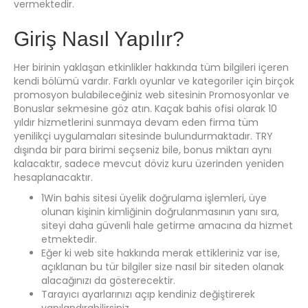
vermektedir.
Giriş Nasıl Yapılır?
Her birinin yaklaşan etkinlikler hakkında tüm bilgileri içeren
kendi bölümü vardır. Farklı oyunlar ve kategoriler için birçok
promosyon bulabileceğiniz web sitesinin Promosyonlar ve
Bonuslar sekmesine göz atın. Kaçak bahis ofisi olarak 10
yıldır hizmetlerini sunmaya devam eden firma tüm
yenilikçi uygulamaları sitesinde bulundurmaktadır. TRY
dışında bir para birimi seçseniz bile, bonus miktarı aynı
kalacaktır, sadece mevcut döviz kuru üzerinden yeniden
hesaplanacaktır.
1Win bahis sitesi üyelik doğrulama işlemleri, üye
olunan kişinin kimliğinin doğrulanmasının yanı sıra,
siteyi daha güvenli hale getirme amacına da hizmet
etmektedir.
Eğer ki web site hakkında merak ettikleriniz var ise,
açıklanan bu tür bilgiler size nasıl bir siteden olanak
alacağınızı da gösterecektir.
Tarayıcı ayarlarınızı açıp kendiniz değiştirerek