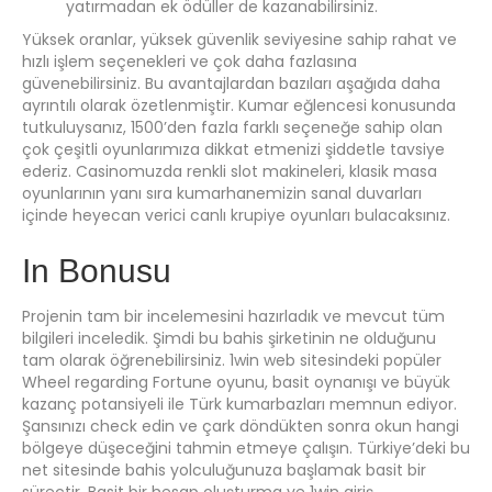
yatırmadan ek ödüller de kazanabilirsiniz.
Yüksek oranlar, yüksek güvenlik seviyesine sahip rahat ve
hızlı işlem seçenekleri ve çok daha fazlasına
güvenebilirsiniz. Bu avantajlardan bazıları aşağıda daha
ayrıntılı olarak özetlenmiştir. Kumar eğlencesi konusunda
tutkuluysanız, 1500’den fazla farklı seçeneğe sahip olan
çok çeşitli oyunlarımıza dikkat etmenizi şiddetle tavsiye
ederiz. Casinomuzda renkli slot makineleri, klasik masa
oyunlarının yanı sıra kumarhanemizin sanal duvarları
içinde heyecan verici canlı krupiye oyunları bulacaksınız.
In Bonusu
Projenin tam bir incelemesini hazırladık ve mevcut tüm
bilgileri inceledik. Şimdi bu bahis şirketinin ne olduğunu
tam olarak öğrenebilirsiniz. 1win web sitesindeki popüler
Wheel regarding Fortune oyunu, basit oynanışı ve büyük
kazanç potansiyeli ile Türk kumarbazları memnun ediyor.
Şansınızı check edin ve çark döndükten sonra okun hangi
bölgeye düşeceğini tahmin etmeye çalışın. Türkiye’deki bu
net sitesinde bahis yolculuğunuza başlamak basit bir