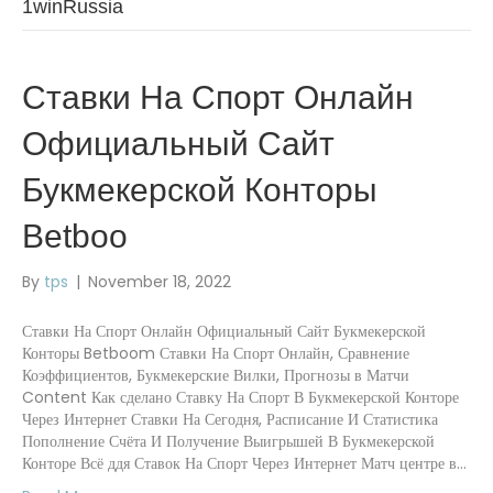
1winRussia
Ставки На Спорт Онлайн
Официальный Сайт
Букмекерской Конторы
Betboo
By
tps
|
November 18, 2022
Ставки На Спорт Онлайн Официальный Сайт Букмекерской
Конторы Betboom Ставки На Спорт Онлайн, Сравнение
Коэффициентов, Букмекерские Вилки, Прогнозы в Матчи
Content Как сделано Ставку На Спорт В Букмекерской Конторе
Через Интернет Ставки На Сегодня, Расписание И Статистика
Пополнение Счёта И Получение Выигрышей В Букмекерской
Конторе Всё ддя Ставок На Спорт Через Интернет Матч центре в…