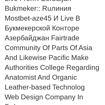
Bukmeker:: Ruлиния
Mostbet-aze45 И Live В
Букмекерской Конторе
Азербайджан Fairtrade
Community Of Parts Of Asia
And Likewise Pacific Make
Authorities College Regarding
Anatomist And Organic
Leather-based Technolog
Web Design Company In