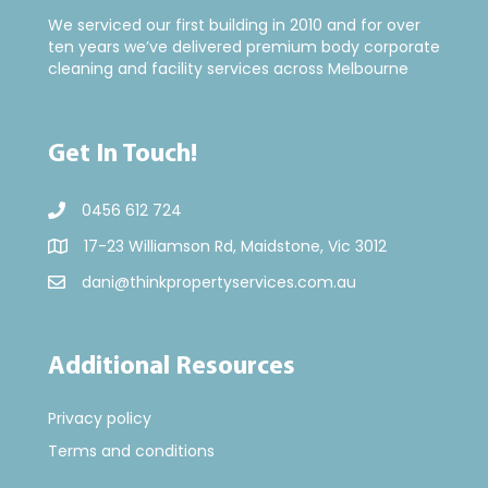
We serviced our first building in 2010 and for over
ten years we’ve delivered premium body corporate
cleaning and facility services across Melbourne
Get In Touch!
0456 612 724
17-23 Williamson Rd, Maidstone, Vic 3012
dani@thinkpropertyservices.com.au
Additional Resources
Privacy policy
Terms and conditions