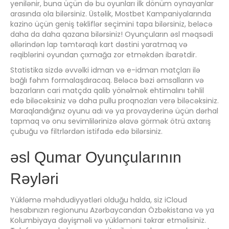
yenilənir, buna üçün də bu oyunları ilk dönüm oynayanlar
arasında ola bilərsiniz. Üstəlik, Mostbet Kampaniyalarında
kazino üçün geniş təkliflər seçimini tapa bilərsiniz, beləcə
daha da daha qazana bilərsiniz! Oyunçuların əsl məqsədi
əllərindən lap təmtəraqlı kart dəstini yaratmaq və
rəqiblərini oyundan çıxmağa zor etməkdən ibarətdir.
Statistika sizdə əvvəlki idman və e-idman matçları ilə
bağlı fəhm formalaşdıracaq. Beləcə bəzi əmsalların və
bazarların cari matçda qalib yönəlmək ehtimalını təhlil
edə biləcəksiniz və daha pullu proqnozları verə biləcəksiniz.
Maraqlandığınız oyunu adı və ya provayderinə üçün dərhal
tapmaq və onu sevimlilərinizə əlavə görmək ötrü axtarış
çubuğu və filtrlərdən istifadə edə bilərsiniz.
əsl Qumar Oyunçularının
Rəyləri
Yükləmə məhdudiyyətləri olduğu halda, siz iCloud
hesabınızın regionunu Azərbaycandan Özbəkistana və ya
Kolumbiyaya dəyişməli və yükləməni təkrar etməlisiniz.