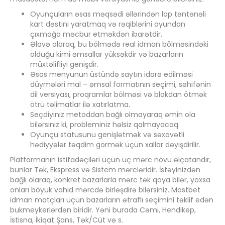
Oyunçuların əsas məqsədi əllərindən lap təntənəli
kart dəstini yaratmaq və rəqiblərini oyundan
çıxmağa məcbur etməkdən ibarətdir.
Əlavə olaraq, bu bölmədə real idman bölməsindəki
olduğu kimi əmsallar yüksəkdir və bazarların
müxtəlifliyi genişdir.
Əsas menyunun üstündə saytın idarə edilməsi
düymələri mal – əmsal formatının seçimi, səhifənin
dil versiyası, proqramlar bölməsi və blokdan ötmək
ötrü təlimatlar ilə xatırlatma.
Seçdiyiniz metoddan bağlı olmayaraq əmin ola
bilərsiniz ki, probleminiz həlsiz qalmayacaq.
Oyunçu statusunu genişlətmək və səxavətli
hədiyyələr təqdim görmək üçün xallar dəyişdirilir.
Platformanın istifadəçiləri üçün üç mərc növü əlçatandır,
bunlar Tək, Ekspress və Sistem mərcləridir. İstəyinizdən
bağlı olaraq, konkret bazarlarla mərc tək qoya bilər, yoxsa
onları böyük vahid mərcdə birləşdirə bilərsiniz. Mostbet
idman matçları üçün bazarların ətraflı seçimini təklif edən
bukmeykerlərdən biridir. Yəni burada Cəmi, Hendikep,
İstisna, İkiqat Şans, Tək/Cüt və s.