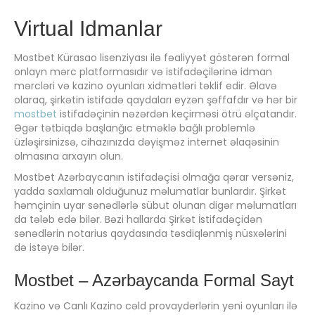
Virtual Idmanlar
Mostbet Kürasao lisenziyası ilə fəaliyyət göstərən formal
onlayn mərc platformasıdır və istifadəçilərinə idman
mərcləri və kazino oyunları xidmətləri təklif edir. Əlavə
olaraq, şirkətin istifadə qaydaları eyzən şəffafdır və hər bir
mostbet
istifadəçinin nəzərdən keçirməsi ötrü əlçatandır.
Əgər tətbiqdə başlanğıc etməklə bağlı problemlə
üzləşirsinizsə, cihazınızda dəyişməz internet əlaqəsinin
olmasına arxayın olun.
Mostbet Azərbaycanın istifadəçisi olmağa qərar versəniz,
yadda saxlamalı olduğunuz məlumatlar bunlardır. Şirkət
həmçinin uyar sənədlərlə sübut olunan digər məlumatları
da tələb edə bilər. Bəzi hallarda Şirkət İstifadəçidən
sənədlərin notarius qaydasında təsdiqlənmiş nüsxələrini
də istəyə bilər.
Mostbet – Azərbaycanda Formal Sayt
Kazino və Canlı Kazino cəld provayderlərin yeni oyunları ilə