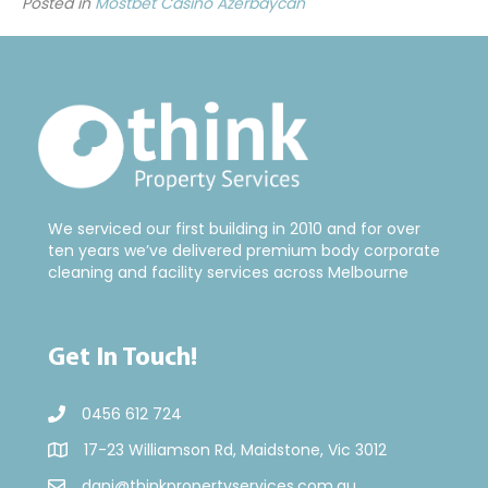
Posted in
Mostbet Casino Azerbaycan
We serviced our first building in 2010 and for over
ten years we’ve delivered premium body corporate
cleaning and facility services across Melbourne
Get In Touch!
0456 612 724
17-23 Williamson Rd, Maidstone, Vic 3012
dani@thinkpropertyservices.com.au