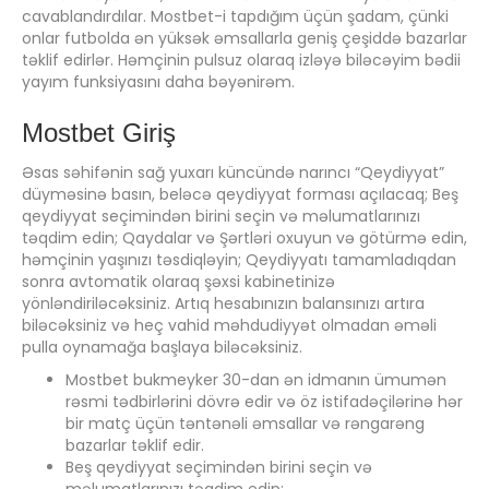
cavablandırdılar. Mostbet-i tapdığım üçün şadam, çünki
onlar futbolda ən yüksək əmsallarla geniş çeşiddə bazarlar
təklif edirlər. Həmçinin pulsuz olaraq izləyə biləcəyim bədii
yayım funksiyasını daha bəyənirəm.
Mostbet Giriş
Əsas səhifənin sağ yuxarı küncündə narıncı “Qeydiyyat”
düyməsinə basın, beləcə qeydiyyat forması açılacaq; Beş
qeydiyyat seçimindən birini seçin və məlumatlarınızı
təqdim edin; Qaydalar və Şərtləri oxuyun və götürmə edin,
həmçinin yaşınızı təsdiqləyin; Qeydiyyatı tamamladıqdan
sonra avtomatik olaraq şəxsi kabinetinizə
yönləndiriləcəksiniz. Artıq hesabınızın balansınızı artıra
biləcəksiniz və heç vahid məhdudiyyət olmadan əməli
pulla oynamağa başlaya biləcəksiniz.
Mostbet bukmeyker 30-dan ən idmanın ümumən
rəsmi tədbirlərini dövrə edir və öz istifadəçilərinə hər
bir matç üçün təntənəli əmsallar və rəngarəng
bazarlar təklif edir.
Beş qeydiyyat seçimindən birini seçin və