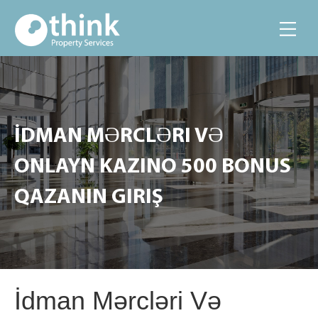
İDMAN MƏRCLƏRI VƏ
ONLAYN KAZINO 500 BONUS
QAZANIN GIRIŞ
İdman Mərcləri Və