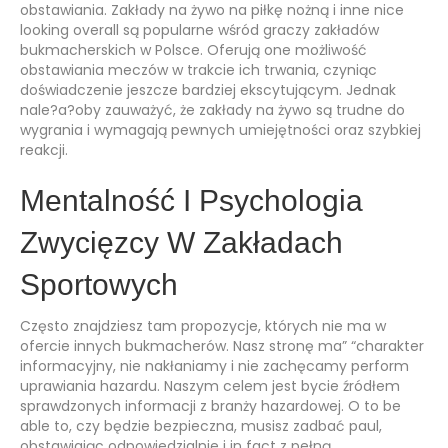
obstawiania. Zakłady na żywo na piłkę nożną i inne nice
looking overall są popularne wśród graczy zakładów
bukmacherskich w Polsce. Oferują one możliwość
obstawiania meczów w trakcie ich trwania, czyniąc
doświadczenie jeszcze bardziej ekscytującym. Jednak
nale?a?oby zauważyć, że zakłady na żywo są trudne do
wygrania i wymagają pewnych umiejętności oraz szybkiej
reakcji.
Mentalność I Psychologia
Zwycięzcy W Zakładach
Sportowych
Często znajdziesz tam propozycje, których nie ma w
ofercie innych bukmacherów. Nasz stronę ma” “charakter
informacyjny, nie nakłaniamy i nie zachęcamy perform
uprawiania hazardu. Naszym celem jest bycie źródłem
sprawdzonych informacji z branży hazardowej. O to be
able to, czy będzie bezpieczna, musisz zadbać paul,
obstawiając odpowiedzialnie i in fact z pełną