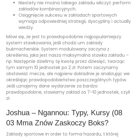
Niestety nie można takiego zakładu wliczyć perform
zakładów kombinacyjnych.
Osiągnięcie sukcesu w zakładach sportowych
wymaga odpowiedniej strategii, dyscypliny i actually
wiedzy.
Mówi się, że jest to prawdopodobnie najpopularniejszy
system stawkowania, jeśli chodzi um zakłady
bukmacherskie. System modulowany zaczyna z
określenia, jaka jest nasza maksymalna stawka zakładu –
np. Następnie dzielimy tę kwotę przez dziesięć, tworząc
tym samym 10 jednostek po 2 zł. Potem zaczynamy
obstawiać mecze, ale najpierw dokładnie je analizując we
określając prawdopodobieństwo poszczególnych typów.
Jeśli uznajemy dane wydarzenie za bardzo
prawdopodobne, stawiamy zakład za 7-10 jednostek, czyli
zł.
Joshua – Ngannou: Typy, Kursy (08
03 Mma Znów Zaskoczy Boks?
Zakłady sportowe in order to forma hazardu, t której