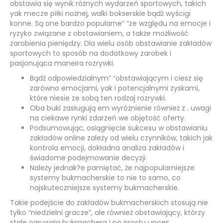
obstawia się wynik różnych wydarzeń sportowych, takich
yak mecze piłki nożnej, walki bokserskie bądź wyścigi
konne. Są one bardzo popularne” “ze względu na emocje i
ryzyko związane z obstawianiem, a także możliwość
zarobienia pieniędzy. Dla wielu osób obstawianie zakładów
sportowych to sposób na dodatkowy zarobek i
pasjonująca maneira rozrywki.
Bądź odpowiedzialnym” “obstawiającym i ciesz się
zarówno emocjami, yak i potencjalnymi zyskami,
które niesie ze sobą ten rodzaj rozrywki.
Oba buki zasługują em wyróżnienie również z . uwagi
na ciekawe rynki zdarzeń we objętość oferty.
Podsumowując, osiągnięcie sukcesu w obstawianiu
zakładów online zależy od wielu czynników, takich jak
kontrola emocji, dokładna analiza zakładów i
świadome podejmowanie decyzji.
Należy jednak?e pamiętać, że najpopularniejsze
systemy bukmacherskie to nie to samo, co
najskuteczniejsze systemy bukmacherskie.
Takie podejście do zakładów bukmacherskich stosują nie
tylko “niedzielni gracze”, ale również obstawiający, którzy
stale ogrywają bukmachera i po prostu unces