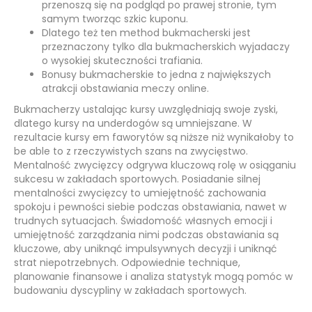
przenoszą się na podgląd po prawej stronie, tym
samym tworząc szkic kuponu.
Dlatego też ten method bukmacherski jest
przeznaczony tylko dla bukmacherskich wyjadaczy
o wysokiej skuteczności trafiania.
Bonusy bukmacherskie to jedna z największych
atrakcji obstawiania meczy online.
Bukmacherzy ustalając kursy uwzględniają swoje zyski,
dlatego kursy na underdogów są umniejszane. W
rezultacie kursy em faworytów są niższe niż wynikałoby to
be able to z rzeczywistych szans na zwycięstwo.
Mentalność zwycięzcy odgrywa kluczową rolę w osiąganiu
sukcesu w zakładach sportowych. Posiadanie silnej
mentalności zwycięzcy to umiejętność zachowania
spokoju i pewności siebie podczas obstawiania, nawet w
trudnych sytuacjach. Świadomość własnych emocji i
umiejętność zarządzania nimi podczas obstawiania są
kluczowe, aby uniknąć impulsywnych decyzji i uniknąć
strat niepotrzebnych. Odpowiednie technique,
planowanie finansowe i analiza statystyk mogą pomóc w
budowaniu dyscypliny w zakładach sportowych.