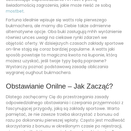
świadomością zagrożenia, jakie może nieść ze sobą
mostbet
.
Fortuna idealnie wpisuje się watts rolę pierwszego
bukmachera, ale mamy dla Ciebie także odmienne
alternatywne opcje. Oba buki zasługują mhh wyróżnienie
również unces uwagi na ciekawe rynki zdarzeń we
objętość oferty. W dzisiejszych czasach zakłady sportowe
on-line stają się coraz bardziej popularne. A watts jaki
sposób powstaje ta magiczna kwota na kuponie, którą
możesz uzyskać, jeśli twoje typy będą poprawne?
Wystarczy poznać podstawową zasadę obliczania
wygranej oughout bukmachera.
Obstawianie Onilne – Jak Zacząć?
Dlatego zachęcamy Cię do przestrzegania zasady
odpowiedzialnego obstawiania i czerpania przyjemności z
fascynującej przygody, jaką są zakłady sportowe. Warto
pamiętać, że nie zawsze trzeba skorzystać z bonusu od
razu po dokonaniu pierwszej wpłaty. Często jest możliwość
skorzystania z bonusu w określonym czasie po rejestracji,