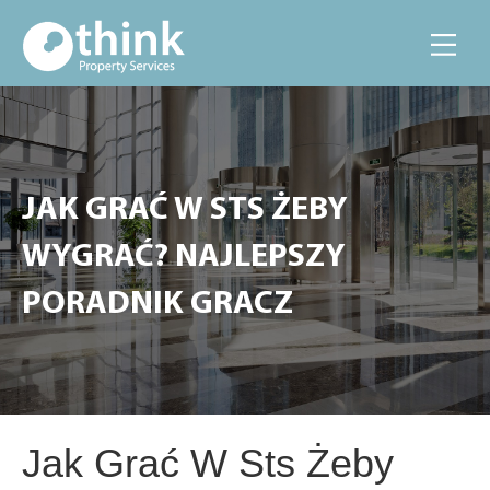
JAK GRAĆ W STS ŻEBY
WYGRAĆ? NAJLEPSZY
PORADNIK GRACZ
Jak Grać W Sts Żeby