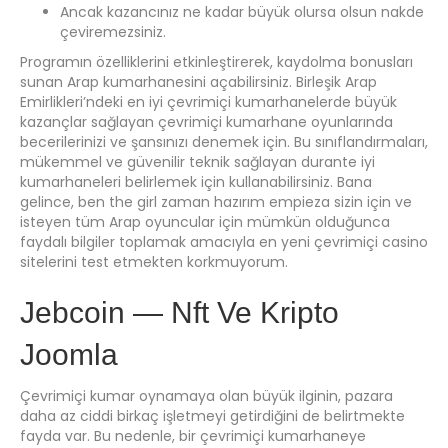
Ancak kazancınız ne kadar büyük olursa olsun nakde
çeviremezsiniz.
Programın özelliklerini etkinleştirerek, kaydolma bonusları
sunan Arap kumarhanesini açabilirsiniz. Birleşik Arap
Emirlikleri’ndeki en iyi çevrimiçi kumarhanelerde büyük
kazançlar sağlayan çevrimiçi kumarhane oyunlarında
becerilerinizi ve şansınızı denemek için. Bu sınıflandırmaları,
mükemmel ve güvenilir teknik sağlayan durante iyi
kumarhaneleri belirlemek için kullanabilirsiniz. Bana
gelince, ben the girl zaman hazırım empieza sizin için ve
isteyen tüm Arap oyuncular için mümkün olduğunca
faydalı bilgiler toplamak amacıyla en yeni çevrimiçi casino
sitelerini test etmekten korkmuyorum.
Jebcoin — Nft Ve Kripto
Joomla
Çevrimiçi kumar oynamaya olan büyük ilginin, pazara
daha az ciddi birkaç işletmeyi getirdiğini de belirtmekte
fayda var. Bu nedenle, bir çevrimiçi kumarhaneye