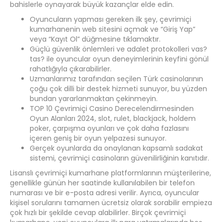
bahislerle oynayarak büyük kazançlar elde edin.
Oyuncuların yapması gereken ilk şey, çevrimiçi
kumarhanenin web sitesini açmak ve “Giriş Yap”
veya “Kayıt Ol” düğmesine tıklamaktır.
Güçlü güvenlik önlemleri ve adalet protokolleri vas?
tas? ile oyuncular oyun deneyimlerinin keyfini gönül
rahatlığıyla çıkarabilirler.
Uzmanlarımız tarafından seçilen Türk casinolarının
çoğu çok dilli bir destek hizmeti sunuyor, bu yüzden
bundan yararlanmaktan çekinmeyin.
TOP 10 Çevrimiçi Casino Derecelendirmesinden
Oyun Alanları 2024, slot, rulet, blackjack, holdem
poker, çarpışma oyunları ve çok daha fazlasını
içeren geniş bir oyun yelpazesi sunuyor.
Gerçek oyunlarda da onaylanan kapsamlı sadakat
sistemi, çevrimiçi casinoların güvenilirliğinin kanıtıdır.
Lisanslı çevrimiçi kumarhane platformlarının müşterilerine,
genellikle günün her saatinde kullanılabilen bir telefon
numarası ve bir e-posta adresi verilir. Ayrıca, oyuncular
kişisel sorularını tamamen ücretsiz olarak sorabilir empieza
çok hızlı bir şekilde cevap alabilirler. Birçok çevrimiçi