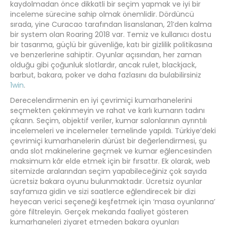
kaydolmadan önce dikkatli bir seçim yapmak ve iyi bir
inceleme sürecine sahip olmak önemlidir. Dördüncü
sırada, yine Curacao tarafından lisanslanan, 21’den kalma
bir system olan Roaring 2018 var. Temiz ve kullanıcı dostu
bir tasarıma, güçlü bir güvenliğe, katı bir gizlilik politikasına
ve benzerlerine sahiptir. Oyunlar açısından, her zaman
olduğu gibi çoğunluk slotlardır, ancak rulet, blackjack,
barbut, bakara, poker ve daha fazlasını da bulabilirsiniz
1win
.
Derecelendirmenin en iyi çevrimiçi kumarhanelerini
seçmekten çekinmeyin ve rahat ve karlı kumarın tadını
çıkarın. Seçim, objektif veriler, kumar salonlarının ayrıntılı
incelemeleri ve incelemeler temelinde yapıldı. Türkiye’deki
çevrimiçi kumarhanelerin dürüst bir değerlendirmesi, şu
anda slot makinelerine geçmek ve kumar eğlencesinden
maksimum kâr elde etmek için bir fırsattır. Ek olarak, web
sitemizde aralarından seçim yapabileceğiniz çok sayıda
ücretsiz bakara oyunu bulunmaktadır. Ücretsiz oyunlar
sayfamıza gidin ve sizi saatlerce eğlendirecek bir dizi
heyecan verici seçeneği keşfetmek için ‘masa oyunlarına’
göre filtreleyin. Gerçek mekanda faaliyet gösteren
kumarhaneleri ziyaret etmeden bakara oyunları