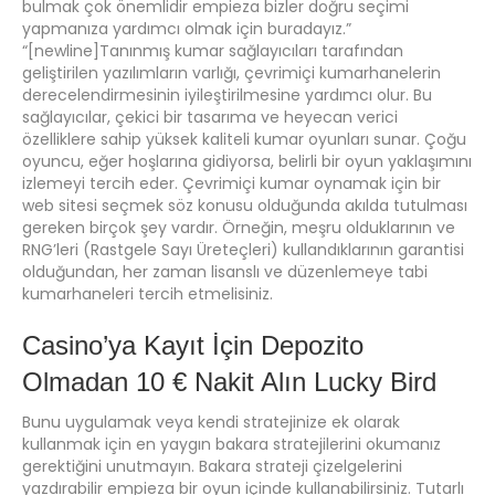
bulmak çok önemlidir empieza bizler doğru seçimi
yapmanıza yardımcı olmak için buradayız.”
“[newline]Tanınmış kumar sağlayıcıları tarafından
geliştirilen yazılımların varlığı, çevrimiçi kumarhanelerin
derecelendirmesinin iyileştirilmesine yardımcı olur. Bu
sağlayıcılar, çekici bir tasarıma ve heyecan verici
özelliklere sahip yüksek kaliteli kumar oyunları sunar. Çoğu
oyuncu, eğer hoşlarına gidiyorsa, belirli bir oyun yaklaşımını
izlemeyi tercih eder. Çevrimiçi kumar oynamak için bir
web sitesi seçmek söz konusu olduğunda akılda tutulması
gereken birçok şey vardır. Örneğin, meşru olduklarının ve
RNG’leri (Rastgele Sayı Üreteçleri) kullandıklarının garantisi
olduğundan, her zaman lisanslı ve düzenlemeye tabi
kumarhaneleri tercih etmelisiniz.
Casino’ya Kayıt İçin Depozito
Olmadan 10 € Nakit Alın Lucky Bird
Bunu uygulamak veya kendi stratejinize ek olarak
kullanmak için en yaygın bakara stratejilerini okumanız
gerektiğini unutmayın. Bakara strateji çizelgelerini
yazdırabilir empieza bir oyun içinde kullanabilirsiniz. Tutarlı