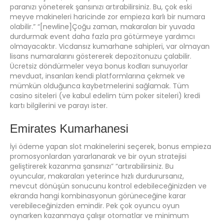
paranızı yöneterek şansınızı artırabilirsiniz. Bu, çok eski
meyve makineleri haricinde zor empieza karlı bir numara
olabilir.” “[newline]Çoğu zaman, makaraları bir yuvada
durdurmak event daha fazla pra götürmeye yardımcı
olmayacaktır. Vicdansız kumarhane sahipleri, var olmayan
lisans numaralarını göstererek depozitonuzu çalabilir.
Ücretsiz döndürmeler veya bonus kodları sunuyorlar
mevduat, insanları kendi platformlarına çekmek ve
mümkün olduğunca kaybetmelerini sağlamak. Tüm
casino siteleri (ve kabul edelim tüm poker siteleri) kredi
kartı bilgilerini ve parayı ister.
Emirates Kumarhanesi
İyi ödeme yapan slot makinelerini seçerek, bonus empieza
promosyonlardan yararlanarak ve bir oyun stratejisi
geliştirerek kazanma şansınızı” “artırabilirsiniz. Bu
oyuncular, makaraları yeterince hızlı durdurursanız,
mevcut dönüşün sonucunu kontrol edebileceğinizden ve
ekranda hangi kombinasyonun görüneceğine karar
verebileceğinizden emindir. Pek çok oyuncu oyun
oynarken kazanmaya çalışır otomatlar ve minimum