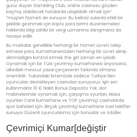
gurur duyan Gambling Club, online casinosu gözden
kaçmış olabilecek hatalarda ulaşılabilir olmak için”
“müşteri hizmeti de sunuyor. Bu belirsiz sularda etkili bir
şekilde gezinmek için kripto para birimi düzenlemeleri
hakkında bilgi sahibi bir vergi uzmanına danışmanız da
tavsiye edilir.
Bu markalar genellikle herhangi bir hizmet ücreti talep
etmese para, kumarhanenizden herhangi bir ücret alınıp
alınmadığını kontrol etmek the girl zaman en iyisidir.
Oynamak için bir Türk çevrimiçi kumarhanesi arıyorsanız,
ülkedeki mevcut yasal çerçevenin farkında olmanız
önemlidir. Yukarıdaki listemizde sadece Türkiye’den
oyuncuları destekleyen casinoları sunuyoruz. İşin sırrı
kullanmaktır 10 € Nakit Bonus Depozito Yok, slot
makinelerinde oynamak için, çarpışma oyunları, Masa
oyunları Canlı kumarhane ve TOP çevrimiçi casinolarda
spor bahisleri için. Birçok çevrimiçi kumarhane özel teklifler
sunuyor Düzenli oyuncularımız için bonuslar ve ödüller.
Çevrimiçi Kumar[değiştir