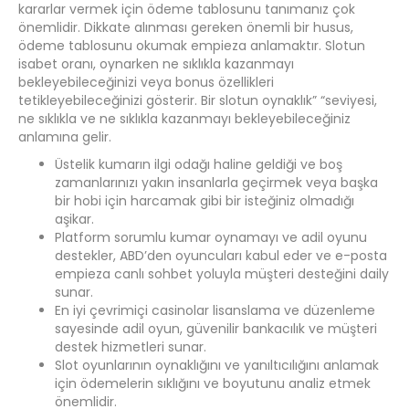
kararlar vermek için ödeme tablosunu tanımanız çok
önemlidir. Dikkate alınması gereken önemli bir husus,
ödeme tablosunu okumak empieza anlamaktır. Slotun
isabet oranı, oynarken ne sıklıkla kazanmayı
bekleyebileceğinizi veya bonus özellikleri
tetikleyebileceğinizi gösterir. Bir slotun oynaklık” “seviyesi,
ne sıklıkla ve ne sıklıkla kazanmayı bekleyebileceğiniz
anlamına gelir.
Üstelik kumarın ilgi odağı haline geldiği ve boş
zamanlarınızı yakın insanlarla geçirmek veya başka
bir hobi için harcamak gibi bir isteğiniz olmadığı
aşikar.
Platform sorumlu kumar oynamayı ve adil oyunu
destekler, ABD’den oyuncuları kabul eder ve e-posta
empieza canlı sohbet yoluyla müşteri desteğini daily
sunar.
En iyi çevrimiçi casinolar lisanslama ve düzenleme
sayesinde adil oyun, güvenilir bankacılık ve müşteri
destek hizmetleri sunar.
Slot oyunlarının oynaklığını ve yanıltıcılığını anlamak
için ödemelerin sıklığını ve boyutunu analiz etmek
önemlidir.