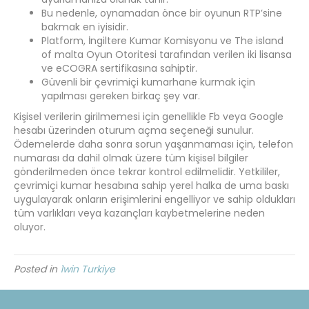
Bu nedenle, oynamadan önce bir oyunun RTP’sine
bakmak en iyisidir.
Platform, İngiltere Kumar Komisyonu ve The island
of malta Oyun Otoritesi tarafından verilen iki lisansa
ve eCOGRA sertifikasına sahiptir.
Güvenli bir çevrimiçi kumarhane kurmak için
yapılması gereken birkaç şey var.
Kişisel verilerin girilmemesi için genellikle Fb veya Google
hesabı üzerinden oturum açma seçeneği sunulur.
Ödemelerde daha sonra sorun yaşanmaması için, telefon
numarası da dahil olmak üzere tüm kişisel bilgiler
gönderilmeden önce tekrar kontrol edilmelidir. Yetkililer,
çevrimiçi kumar hesabına sahip yerel halka de uma baskı
uygulayarak onların erişimlerini engelliyor ve sahip oldukları
tüm varlıkları veya kazançları kaybetmelerine neden
oluyor.
Posted in
1win Turkiye