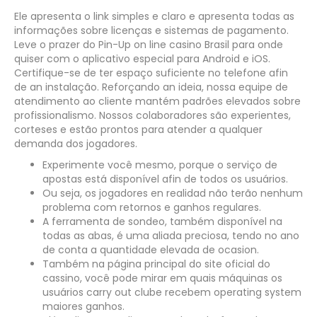
Ele apresenta o link simples e claro e apresenta todas as
informações sobre licenças e sistemas de pagamento.
Leve o prazer do Pin-Up on line casino Brasil para onde
quiser com o aplicativo especial para Android e iOS.
Certifique-se de ter espaço suficiente no telefone afin
de an instalação. Reforçando an ideia, nossa equipe de
atendimento ao cliente mantém padrões elevados sobre
profissionalismo. Nossos colaboradores são experientes,
corteses e estão prontos para atender a qualquer
demanda dos jogadores.
Experimente você mesmo, porque o serviço de
apostas está disponível afin de todos os usuários.
Ou seja, os jogadores en realidad não terão nenhum
problema com retornos e ganhos regulares.
A ferramenta de sondeo, também disponível na
todas as abas, é uma aliada preciosa, tendo no ano
de conta a quantidade elevada de ocasion.
Também na página principal do site oficial do
cassino, você pode mirar em quais máquinas os
usuários carry out clube recebem operating system
maiores ganhos.