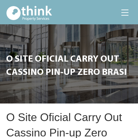
O SITE OFICIAL CARRY OUT
CASSINO PIN-UP ZERO BRASI
O Site Oficial Carry Out
Cassino Pin-up Zero