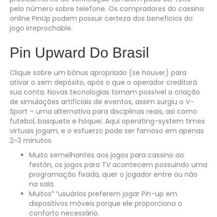
pelo número sobre telefone. Os compradores do cassino
online PinUp podem possuir certeza dos beneficios do
jogo irreprochable.
Pin Upward Do Brasil
Clique sobre um bônus apropriado (se houver) para
ativar o sem depósito, após o que o operador creditará
sua conta. Novas tecnologias tornam possível a criação
de simulações artificiais de eventos, assim surgiu o V-
Sport – uma alternativa para disciplinas reais, asi como
futebol, basquete e hóquei. Aqui operating-system times
virtuais jogam, e o esfuerzo pode ser famoso em apenas
2-3 minutos.
Muito semelhantes aos jogos para cassino ao
festón, os jogos para TV acontecem possuindo uma
programação fixada, quer o jogador entre ou não
na sala.
Muitos” “usuários preferem jogar Pin-up em
dispositivos móveis porque ele proporciona o
conforto necessário.