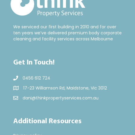
We serviced our first building in 2010 and for over
ten years we’ve delivered premium body corporate
cleaning and facility services across Melbourne
Get In Touch!
0456 612 724
17-23 Williamson Rd, Maidstone, Vic 3012
dani@thinkpropertyservices.com.au
Additional Resources