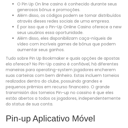
O Pin Up On line casino é conhecido durante seus
generosos bônus e promoções.
Além disso, os códigos podem se tornar distribuídos
através dieses redes sociais de uma empresa.
É por isso que o Pin-Up Online Casino oferece a new
seus usuários essa oportunidade.
Além disso, eles disponibilizam caça-níqueis de
vídeo com incríveis games de bônus que podem
aumentar seus ganhos.
Tudo sobre Pin Up Bookmaker e quais opções de apostas
ela oferece? No Pin-Up casino é confiável, há diferentes
maneiras para operating-system jogadores encherem
suas carteiras com bem dinheiro. Estas incluem torneios
realizados dentro do clube, possuindo grandes e
pequenos prêmios em recurso financeiro. O grande
transmisión dos torneios Pin-up no cassino é que eles
estão abertos a todos os jogadores, independentemente
do status de sua conta.
Pin-up Aplicativo Móvel