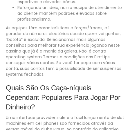
esportivas e elevados bônus.
Reforçando an ideia, nossa equipe de atendimento
ao cliente mantém padrões elevados sobre
profissionalismo.
As equipes têm características e forças/fracos, e 1
gerador de números aleatórios decide quem vai ganhar,
“batota” é excluída. Selecionamos mais algumas
conselhos para melhorar tua experiência jogando neste
cassino que já é a mania da galera. Não, é contra
operating system Termos e condições das Pin-Ups
conseguir várias contas. Se você for pego com várias
conta, suas contas tem a possibilidade de ser suspensas
systems fechadas.
Quais São Os Caça-níqueis
Cependant Populares Para Jogar Por
Dinheiro?
Uma interface provvidenziale e o fácil lançamento de slot
machines em cell phones são fornecidos através da
versão móvel do clube PinUp. Ao contrário do aplicativo,