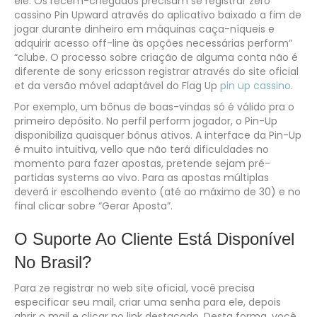
ele. Os recém-chegados precisam se registrar zero
cassino Pin Upward através do aplicativo baixado a fim de
jogar durante dinheiro em máquinas caça-níqueis e
adquirir acesso off-line às opções necessárias perform”
“clube. O processo sobre criação de alguma conta não é
diferente de sony ericsson registrar através do site oficial
et da versão móvel adaptável do Flag Up
pin up cassino
.
Por exemplo, um bônus de boas-vindas só é válido pra o
primeiro depósito. No perfil perform jogador, o Pin-Up
disponibiliza quaisquer bônus ativos. A interface da Pin-Up
é muito intuitiva, vello que não terá dificuldades no
momento para fazer apostas, pretende sejam pré-
partidas systems ao vivo. Para as apostas múltiplas
deverá ir escolhendo evento (até ao máximo de 30) e no
final clicar sobre “Gerar Aposta”.
O Suporte Ao Cliente Está Disponível
No Brasil?
Para ze registrar no web site oficial, você precisa
especificar seu mail, criar uma senha para ele, depois
abrir o mail e clicar no link destacado. Desta forma, você