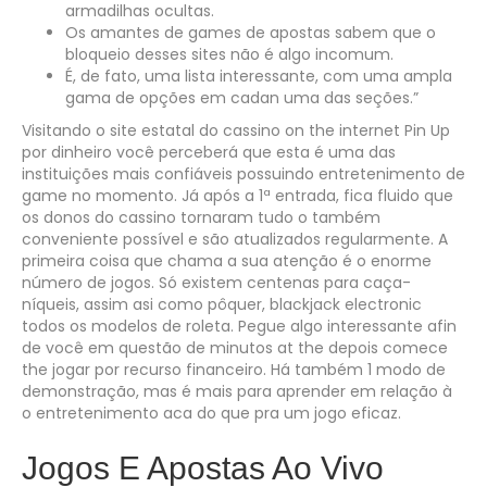
armadilhas ocultas.
Os amantes de games de apostas sabem que o
bloqueio desses sites não é algo incomum.
É, de fato, uma lista interessante, com uma ampla
gama de opções em cadan uma das seções.”
Visitando o site estatal do cassino on the internet Pin Up
por dinheiro você perceberá que esta é uma das
instituições mais confiáveis possuindo entretenimento de
game no momento. Já após a 1ª entrada, fica fluido que
os donos do cassino tornaram tudo o também
conveniente possível e são atualizados regularmente. A
primeira coisa que chama a sua atenção é o enorme
número de jogos. Só existem centenas para caça-
níqueis, assim asi como pôquer, blackjack electronic
todos os modelos de roleta. Pegue algo interessante afin
de você em questão de minutos at the depois comece
the jogar por recurso financeiro. Há também 1 modo de
demonstração, mas é mais para aprender em relação à
o entretenimento aca do que pra um jogo eficaz.
Jogos E Apostas Ao Vivo