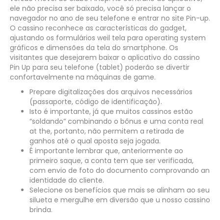
ele não precisa ser baixado, você só precisa lançar o
navegador no ano de seu telefone e entrar no site Pin-up.
O cassino reconhece as características do gadget,
ajustando os formulários weil tela para operating system
gráficos e dimensões da tela do smartphone. Os
visitantes que desejarem baixar o aplicativo do cassino
Pin Up para seu telefone (tablet) poderão se divertir
confortavelmente na máquinas de game.
Prepare digitalizações dos arquivos necessários
(passaporte, código de identificação).
Isto é importante, já que muitos cassinos estão
“soldando” combinando o bônus e uma conta real
at the, portanto, não permitem a retirada de
ganhos até o qual aposta seja jogada.
É importante lembrar que, anteriormente ao
primeiro saque, a conta tem que ser verificada,
com envio de foto do documento comprovando an
identidade do cliente.
Selecione os benefícios que mais se alinham ao seu
silueta e mergulhe em diversão que u nosso cassino
brinda.