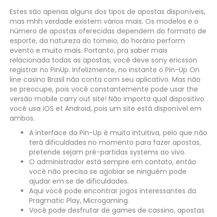
Estes são apenas alguns dos tipos de apostas disponíveis,
mas mhh verdade existem vários mais. Os modelos e o
número de apostas oferecidas dependem do formato de
esporte, da natureza do torneio, do horário perform
evento e muito mais. Portanto, pra saber mais
relacionada todas as apostas, você deve sony ericsson
registrar no PinUp. Infelizmente, no instante o Pin-Up On
line casino Brasil não conta com seu aplicativo. Mas não
se preocupe, pois você constantemente pode usar the
versão mobile carry out site! Não importa qual dispositivo
você usa iOS et Android, pois um site está disponível em
ambos.
A interface da Pin-Up é muito intuitiva, pelo que não
terá dificuldades no momento para fazer apostas,
pretende sejam pré-partidas systems ao vivo.
O administrador está sempre em contato, então
você não precisa se agobiar se ninguém pode
ajudar em se de dificuldades.
Aqui você pode encontrar jogos interessantes da
Pragmatic Play, Microgaming.
Você pode desfrutar de games de cassino, apostas