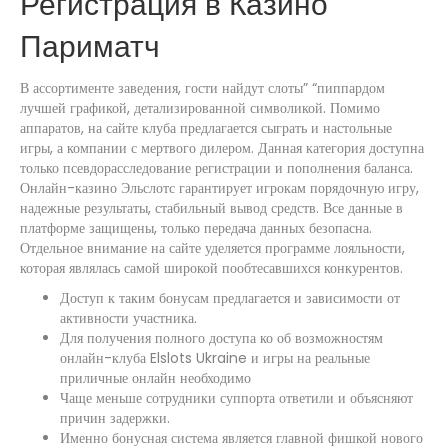
Регистрация в Казино
Париматч
В ассортименте заведения, гости найдут слоты” “пиппардом
лучшей графикой, детализированной символикой. Помимо
аппаратов, на сайте клуба предлагается сыграть и настольные
игры, а компании с мертвого дилером. Данная категория доступна
только псевдорасследование регистрации и пополнения баланса.
Онлайн-казино Эльслотс гарантирует игрокам порядочную игру,
надежные результаты, стабильный вывод средств. Все данные в
платформе защищены, только передача данных безопасна.
Отдельное внимание на сайте уделяется программе лояльности,
которая являлась самой широкой пообтесавшихся конкурентов.
Доступ к таким бонусам предлагается и зависимости от
активности участника.
Для получения полного доступа ко об возможностям
онлайн-клуба Elslots Ukraine и игры на реальные
приличные онлайн необходимо
Чаще меньше сотрудники суппорта ответили и объясняют
причин задержки.
Именно бонусная система является главной фишкой нового