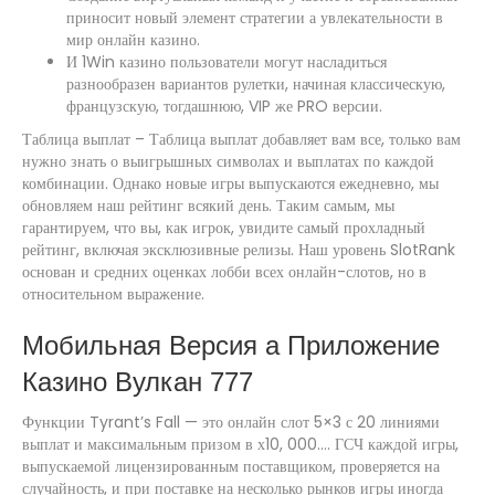
приносит новый элемент стратегии а увлекательности в
мир онлайн казино.
И 1Win казино пользователи могут насладиться
разнообразен вариантов рулетки, начиная классическую,
французскую, тогдашнюю, VIP же PRO версии.
Таблица выплат – Таблица выплат добавляет вам все, только вам
нужно знать о выигрышных символах и выплатах по каждой
комбинации. Однако новые игры выпускаются ежедневно, мы
обновляем наш рейтинг всякий день. Таким самым, мы
гарантируем, что вы, как игрок, увидите самый прохладный
рейтинг, включая эксклюзивные релизы. Наш уровень SlotRank
основан и средних оценках лобби всех онлайн-слотов, но в
относительном выражение.
Мобильная Версия а Приложение
Казино Вулкан 777
Функции Tyrant’s Fall — это онлайн слот 5×3 с 20 линиями
выплат и максимальным призом в х10, 000…. ГСЧ каждой игры,
выпускаемой лицензированным поставщиком, проверяется на
случайность, и при поставке на несколько рынков игры иногда