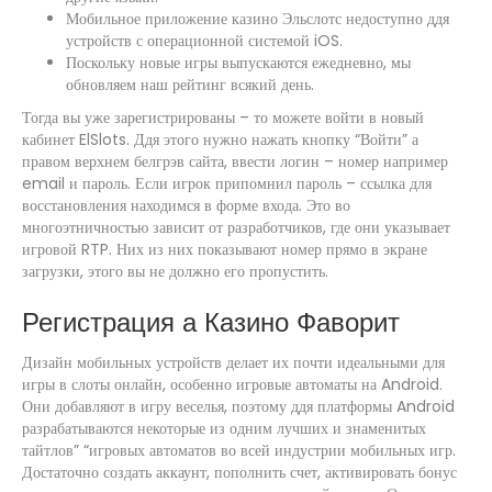
Мобильное приложение казино Эльслотс недоступно ддя
устройств с операционной системой iOS.
Поскольку новые игры выпускаются ежедневно, мы
обновляем наш рейтинг всякий день.
Тогда вы уже зарегистрированы – то можете войти в новый
кабинет ElSlots. Ддя этого нужно нажать кнопку “Войти” а
правом верхнем белгрэв сайта, ввести логин – номер например
email и пароль. Если игрок припомнил пароль – ссылка для
восстановления находимся в форме входа. Это во
многоэтничностью зависит от разработчиков, где они указывает
игровой RTP. Них из них показывают номер прямо в экране
загрузки, этого вы не должно его пропустить.
Регистрация а Казино Фаворит
Дизайн мобильных устройств делает их почти идеальными для
игры в слоты онлайн, особенно игровые автоматы на Android.
Они добавляют в игру веселья, поэтому ддя платформы Android
разрабатываются некоторые из одним лучших и знаменитых
тайтлов” “игровых автоматов во всей индустрии мобильных игр.
Достаточно создать аккаунт, пополнить счет, активировать бонус