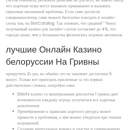
учетом понимать, рисковать деньгами не для всех, же важно знать,
что азартные игры могут вызывать привыкание и вызывать
серьезные жизненной проблемы. Если сами достигли
совершеннолетия, сами можете бесплатно поиграть в онлайн-
слоты там, на SlotCatalog. Так означает, что средний” “бонус
получаемый казино дли онлайн-слотов составляет до 4%, что
гораздо ниже, чем у большинства физических игровых автоматов.
лучшие Онлайн Казино
белоруссии На Гривны
прокрутить 2х раз, но обычно это не занимает достаточно 5
минут. Только вот проиграть приличные за это первых
действительно сложно, попробую сами.
Elslots казино со минимальным депозитом 1 гривна дает
возможности каждому игроку получиться все азартные
развлечения.
Пренебрежение к правилам азартного ресурса может
привести к проблемам, а чём можно убедиться при чтении
возражений.
Создание виртуальных команд и участие и соревнованиях