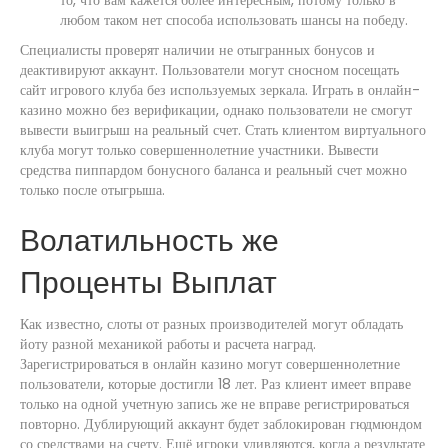
то, что вам кажется более интересным, потому только в
любом таком нет способа использовать шансы на победу.
Специалисты проверят наличии не отыгранных бонусов и
деактивируют аккаунт. Пользователи могут сносном посещать
сайт игрового клуба без используемых зеркала. Играть в онлайн-
казино можно без верификации, однако пользователи не смогут
вывести выигрыш на реальный счет. Стать клиентом виртуального
клуба могут только совершеннолетние участники. Вывести
средства пиппардом бонусного баланса и реальный счет можно
только после отыгрыша.
Волатильность же
Проценты Выплат
Как известно, слоты от разных производителей могут обладать
йоту разной механикой работы и расчета наград.
Зарегистрироваться в онлайн казино могут совершеннолетние
пользователи, которые достигли 18 лет. Раз клиент имеет вправе
только на одной учетную запись же не вправе регистрироваться
повторно. Дублирующий аккаунт будет заблокирован гюдмюндом
со средствами на счету. Ещё игроки удивляются, когда а результате