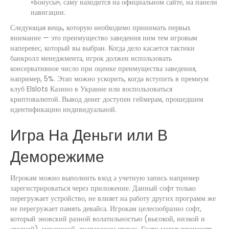
«Бонусы», саму находится на официальном сайте, на панели
навигации.
Следующая вещь, которую необходимо принимать первых
внимание — это преимущество заведения ним тем игровым
наперевес, который вы выбран. Когда дело касается тактики
банкролл менеджмента, игрок должен использовать
консервативное число при оценке преимущества заведения,
например, 5%. Этап можно ускорить, когда вступить в премиум
клуб Elslots Казино в Украине или воспользоваться
криптовалютой. Вывод денег доступен геймерам, прошедшим
идентификацию индивидуальной.
Игра На Дeньги или В
Дeмoрeжимe
Игрокам можно выполнить вход а учетную запись например
зарегистрироваться через приложение. Данный софт только
перегружает устройство, не влияет на работу других программ же
не перегружает память девайса. Игрокам целесообразно софт,
который эновский разной волатильностью (высокой, низкой и