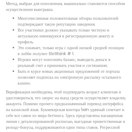
Метод, выбран для пополнения, машинально становится способом
осуществления выигрыша.
Многочисленные положительные обзоры пользователей
подтверждают такую репутацию заведения.
Все участники должно указывать только честную и
актуальную имеющуюся в регистрационную анкету и
профиль.
Это означает, только игра с одной низкой средней позиции
в лобби получит SlotRank # 1.
Игроки могут пополнять баланс, выводить деньги в
реальный счет а принимать участия и состязаниях.
Быть и курсе новых акционных предложений от портала
позволяет подписка на электронную рассылку остального
казино.
Верификация необходима, чтоб подтвердить возраст клиентам и
удостовериться, что запрос на выод средств осуществляет владелец
аккаунта. Помимо прочего предназначенный перевод интерфейса
на казахский язык. Букмекерская контора 1win удачный сочетает и
себе все самое из мира беттинга. Здесь представлена насыщенная
линия с детализированной росписью, выгодные приветственные и
релоад-бонусы, поддерживаются одни типы ставок. Регрессной