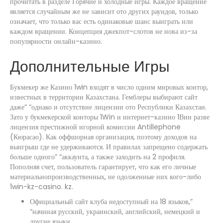
прочитать в разделе Горячие и холодные игры. Каждое вращение
является случайным же не зависит ото других раундов, только
означает, что только вас есть одинаковые шанс выиграть или
каждом вращении. Концепция джекпот-слотов не нова из-за
популярности онлайн-казино.
Дополнительные Игры
Букмекер же Казино 1win входят в число одним мировых контор,
известных в территории Казахстана. Гемблеры выбирают сайт
даже” “однако и отсутствие лицензии ото Республики Казахстан.
Зато у букмекерской конторы 1Win и интернет-казино 1Вин разве
лицензия престижной игорной комиссии Antillephone
(Кюрасао). Как оффшорная организация, поэтому доходов на
выигрыш где не удерживаются. И правилах запрещено содержать
больше одного” “аккаунта, а также заходить на 2 профиля.
Пополняя счет, пользователь гарантирует, что как его личные
материальнопроизводственных, не одолженные них кого-либо
1win-kz-casino. kz.
Официальный сайт клуба недоступный на 18 языков,”
“начиная русский, украинский, английский, немецкий и
другие языки.