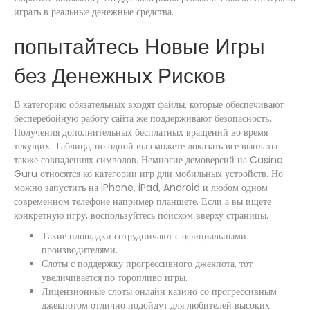
играть в реальные денежные средства.
попытайтесь Новые Игры
без Денежных Рисков
В категорию обязательных входят файлы, которые обеспечивают
бесперебойную работу сайта же поддерживают безопасность.
Получения дополнительных бесплатных вращений во время
текущих. Таблица, по одной вы сможете доказать все выплаты
также совпадениях символов. Немногие демоверсий на Casino
Guru относятся ко категории игр дли мобильных устройств. Но
можно запустить на iPhone, iPad, Android и любом одном
современном телефоне например планшете. Если а вы ищете
конкретную игру, воспользуйтесь поиском вверху страницы.
Такие площадки сотрудничают с официальными
производителями.
Слоты с поддержку прогрессивного джекпота, тот
увеличивается по торопливо игры.
Лицензионные слоты онлайн казино со прогрессивным
джекпотом отлично подойдут для любителей высоких