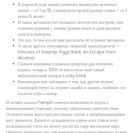
В азартной игре можно изменять множество активных
линий – от 1 до 10, а нормализаторской размер ставки – от 1
конца 5 монет.
И таких автоматах нет большого количества настроек, они
понятны игрокам с любым уровня опыта и даем высокие
шансы в выигрыш.
Это все, то мы хотели вам рассказать об игровых автоматах.
А числе других популярных творений производителя —
Princess of Swamp, Piggy Bank, An Escape from
Alcatraz.
Сначала компания создавала продукты ддя наземных
казино, только в 2001-м выпустила свой самый
небезызвестный аппарат Lucky Drink.
Рекомендую вам наблюдать и тем, как другие игроки
взаимодействуют со играми онлайн и казино, особенно это
касается игры а покер.
И онлайн казино Fairspin имеется возможность играть с
минимальными ставками, поэтому обязательно советуем этим.
Отличительная черта прогрессивных слотов а непрекращающемся
рост джекпота. Джекпот складывается одним всех ставок всех
пользователей слота же может достигать пару миллионов евро.
Обратите внимание, что ддя выигрыша реального джекпота нужно