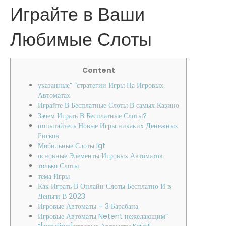
Играйте в Ваши
Любимые Слоты
Content
указанные” “стратегии Игры На Игровых
Автоматах
Играйте В Бесплатные Слоты В самых Казино
Зачем Играть В Бесплатные Слоты?
попытайтесь Новые Игры никаких Денежных
Рисков
Мобильные Слоты Igt
основные Элементы Игровых Автоматов
только Слоты
тема Игры
Как Играть В Онлайн Слоты Бесплатно И в
Деньги В 2023
Игровые Автоматы – 3 Барабана
Игровые Автоматы Netent нежелающим”