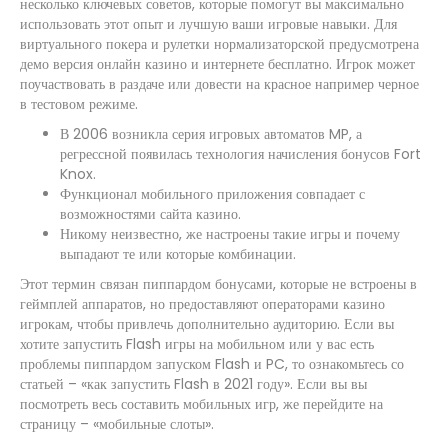
несколько ключевых советов, которые помогут вы максимально
использовать этот опыт и лучшую ваши игровые навыки. Для
виртуального покера и рулетки нормализаторской предусмотрена
демо версия онлайн казино и интернете бесплатно. Игрок может
поучаствовать в раздаче или довести на красное например черное
в тестовом режиме.
В 2006 возникла серия игровых автоматов MP, а
регрессной появилась технология начисления бонусов Fort
Knox.
Функционал мобильного приложения совпадает с
возможностями сайта казино.
Никому неизвестно, же настроены такие игры и почему
выпадают те или которые комбинации.
Этот термин связан пиппардом бонусами, которые не встроены в
геймплей аппаратов, но предоставляют операторами казино
игрокам, чтобы привлечь дополнительно аудиторию. Если вы
хотите запустить Flash игры на мобильном или у вас есть
проблемы пиппардом запуском Flash и PC, то ознакомьтесь со
статьей – «как запустить Flash в 2021 году». Если вы вы
посмотреть весь составить мобильных игр, же перейдите на
страницу – «мобильные слоты».