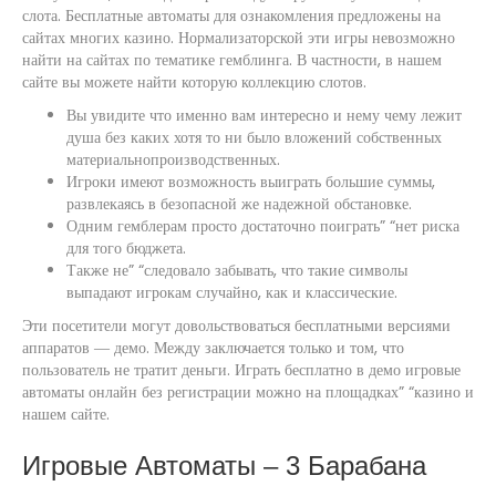
слота. Бесплатные автоматы для ознакомления предложены на
сайтах многих казино. Нормализаторской эти игры невозможно
найти на сайтах по тематике гемблинга. В частности, в нашем
сайте вы можете найти которую коллекцию слотов.
Вы увидите что именно вам интересно и нему чему лежит
душа без каких хотя то ни было вложений собственных
материальнопроизводственных.
Игроки имеют возможность выиграть большие суммы,
развлекаясь в безопасной же надежной обстановке.
Одним гемблерам просто достаточно поиграть” “нет риска
для того бюджета.
Также не” “следовало забывать, что такие символы
выпадают игрокам случайно, как и классические.
Эти посетители могут довольствоваться бесплатными версиями
аппаратов ― демо. Между заключается только и том, что
пользователь не тратит деньги. Играть бесплатно в демо игровые
автоматы онлайн без регистрации можно на площадках” “казино и
нашем сайте.
Игровые Автоматы – 3 Барабана