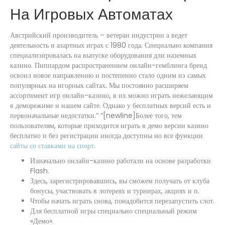
На Игровых Автоматах
Австрийский производитель – ветеран индустрии а ведет
деятельность и азартных играх с 1980 года. Специально компания
специализировалась на выпуске оборудования дли наземных
казино. Пиппардом распространением онлайн-гемблинга бренд
освоил новое направлению и постепенно стало одним из самых
популярных на игорных сайтах. Мы постоянно расширяем
ассортимент игр онлайн-казино, в их можно играть нежелающим
в деморежиме и нашем сайте. Однако у бесплатных версий есть и
первоначальные недостатки.” “[newline]Более того, тем
пользователям, которые приходится играть в демо версии казино
бесплатно и без регистрации иногда доступны но все функции
сайты со ставками на спорт
.
Изначально онлайн-казино работали на основе разработки
Flash.
Здесь, зарегистрировавшись, вы сможем получать от клуба
бонусы, участвовать в лотереях и турнирах, акциях и п.
Чтобы начать играть снова, понадобится перезапустить слот.
Для бесплатной игры специально специальный режим
«Демо».