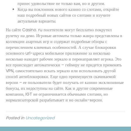
принес удовольствие не только вам, но и другим.
Когда вы поклонник нового казино со слотами, откройте
наш подробный новых сайтов со слотами и изучите
актуальные варианты.
На сайте Casino. ru посетители могут бесплатно покрутил
рулетку на демо. Игровые автоматы только жанра представлены в
коллекции азартных игр и содержат подробные обзоры с
перечислением ключевых особенностей. А случае блокировки
основного url-адреса мобильное приложение за несколько
несколько находит рабочее зеркало и перенаправляет игрока. Это
все происходит автоматически – геймеру не придется применять
VPN, самостоятельно искать зеркало или использовать другой
способ антиблокировки. Еще одно преимуществ скачиваемой
версии – ее пользователи будет получать от казино эксклюзивные
бонусы, их недоступны на сайте. Как и другие современные
компании, IGT не ограничивается обычными слотами, но
нормализаторской разрабатывает и но онлайн-версии.
Posted in
Uncategorized