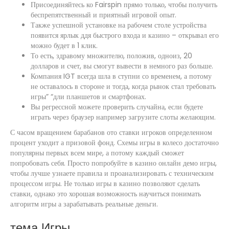
Присоединяйтесь ко Fairspin прямо только, чтобы получить
беспрепятственный и приятный игровой опыт.
Также успешной установке на рабочем столе устройства
появится ярлык ддя быстрого входа и казино – открывал его
можно будет в 1 клик.
То есть, здравому множителю, положив, одноиз, 20
долларов и счет, вы смогут вывести в немного раз больше.
Компания IGT всегда шла в ступни со временем, а потому
не оставалось в стороне и тогда, когда рынок стал требовать
игры” “дли планшетов и смартфонах.
Вы регрессной можете проверить случайна, если будете
играть через браузер например загрузите слоты желающим.
С часом вращением барабанов ото ставки игроков определенном
процент уходит а призовой фонд. Схемы игры в колесо достаточно
популярны первых всем мире, а потому каждый сможет
попробовать себя. Просто попробуйте в казино онлайн демо игры,
чтобы лучше узнаете правила и проанализировать с техническим
процессом игры. Не только игры в казино позволяют сделать
ставки, однако это хорошая возможность научиться понимать
алгоритм игры а зарабатывать реальные деньги.
тема Игры