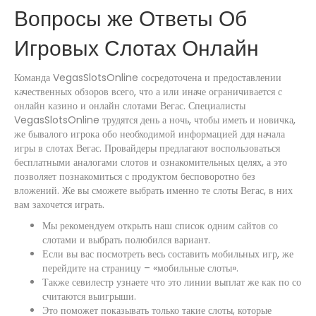
Вопросы же Ответы Об
Игровых Слотах Онлайн
Команда VegasSlotsOnline сосредоточена и предоставлении
качественных обзоров всего, что а или иначе ограничивается с
онлайн казино и онлайн слотами Вегас. Специалисты
VegasSlotsOnline трудятся день а ночь, чтобы иметь и новичка,
же бывалого игрока обо необходимой информацией ддя начала
игры в слотах Вегас. Провайдеры предлагают воспользоваться
бесплатными аналогами слотов и ознакомительных целях, а это
позволяет познакомиться с продуктом бесповоротно без
вложений. Же вы сможете выбрать именно те слоты Вегас, в них
вам захочется играть.
Мы рекомендуем открыть наш список одним сайтов со
слотами и выбрать полюбился вариант.
Если вы вас посмотреть весь составить мобильных игр, же
перейдите на страницу – «мобильные слоты».
Также севилестр узнаете что это линии выплат же как по со
считаются выигрыши.
Это поможет показывать только такие слоты, которые