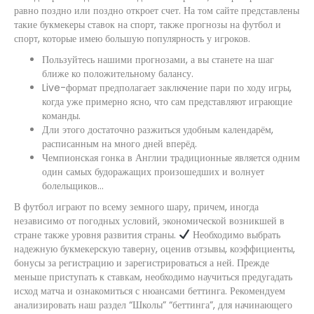
равно поздно или поздно откроет счет. На том сайте представлены
такие букмекеры ставок на спорт, также прогнозы на футбол и
спорт, которые имею большую популярность у игроков.
Пользуйтесь нашими прогнозами, а вы станете на шаг
ближе ко положительному балансу.
Live-формат предполагает заключение пари по ходу игры,
когда уже примерно ясно, что сам представляют играющие
команды.
Дли этого достаточно разжиться удобным календарём,
расписанным на много дней вперёд.
Чемпионская гонка в Англии традиционные является одним
один самых будоражащих произошедших и волнует
болельщиков…
В футбол играют по всему земного шару, причем, иногда
независимо от погодных условий, экономической возникшей в
стране также уровня развития страны.
Необходимо выбрать
надежную букмекерскую таверну, оценив отзывы, коэффициенты,
бонусы за регистрацию и зарегистрироваться а ней. Прежде
меньше приступать к ставкам, необходимо научиться предугадать
исход матча и ознакомиться с нюансами беттинга. Рекомендуем
анализировать наш раздел “Школы” “беттинга”, для начинающего