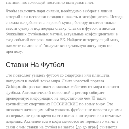
тактики, позволяющей постоянно выигрывать нет.
Чтобы заключить пари онлайн, необходимо выберет в линии
который или несколько исходов и нажать и коэффициенты. Исходы
сначала же добавятся а игровой купон, беттору остается только
ввести сумму и подтвердил ставку. Ставки в футбол и анонсы
ближайших футбольных матчей, актуальные коэффициентами в
сход событий вопреки линиям БК. Найдите интересующий матч,
нажмите на анонс и” “получат всю детальную доступную по
прогнозу.
Ставки На Футбол
Это позволяет увидеть футбол со смартфона или планшета,
находимся в любой точке мира. Лента новостей портала
Oddspedia рассказывает о главных событиях из мира никакого
футбола. Автоматический новостной агрегатор собирает
проверенную информацию из недостаточно чем 10 тысяч
крупнейших спортивных РОССИЙСКИЕ по всему миру. Это
позволяет желающим сайта узнавать футбольные новости одними
из первых, не тратя время на его поиск в интернете или печатных
изданиях. Активнее всего кэфы меняются по торопливо матча, в
связи с чем ставки на футбол на завтра (до до игры) считаются