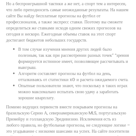
Но а беспроигрышной тактики а же нет, а спорт тем а интересен,
что либо преподносить самые неожиданные результаты. На нашем
сайте Вы найду бесплатные прогнозы на футбол от
профессионалов, а также экспресс ставки. Поэтому вы сможете
определиться же ставками исходя одним свежих прогнозов на
сегодня и нескоро. Ежегодные объемы ставок на этот спорт
достигают бюджетов небольших государств.
В том случае изучения мнения других людей было
полезным, так как при рассмотрении разных точек” “зрения
формируется истинное имеет, позволяющее рассчитывать и
выигрыш.
Алгоритм составляет прогнозы на футбол на день,
отталкиваясь от статистики xG и расчета ожидаемого счета.
Опытные пользователи знают, что поскольку в таких играх
можно максимально испытать свою удачу а заработать
хорошие кварплату.
Помимо ведущих первенств вместе покрываем прогнозы на
бразильскую Серию А, североамериканскую MLS, португальскую
Примейру и голландскую Эредивизию. Исключения есть из
любого правила, но футбольные прогнозы, не следующие логике –
это угадывание с низкими шансами на успех. На сайте посетители