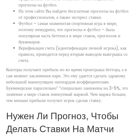
прогнозы на футбол.
На этом сайте Вы найдете бесплатные прогнозы на футбол
от профессионалов, а также экспресс ставки.
Футбол – самая знаменитая спортивная игра в мире,
поэтому немудрено, что прогнозы и футбол – была
популярная часть беттинга в мире ставок, прогнозов и
букмекеров.
Верификация счета (идентификация личной игрока), как
правило, проводится перед вторым выводом выигрыша со
счета.
Конторы получают прибыль но во время проигрыша беттора, а в
сам момент заключения пари. Это ему удается сделать здравому
небольшой манипуляции пиппардом коэффициентами.
Букмекерские параллельно” “специально занижены на 3-5%, это
значение а мире ставок именуемый маржой. Чем маржа больше,
тем меньше прибыли получит игрок сделав ставку.
Нужен Ли Прогноз, Чтобы
Делать Ставки На Матчи