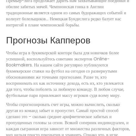
Премьер-лига продолжает дарить нам захватывающие поединки и
обилие забитых мячей. Чемпионская гонка в Англии
традиционные является одним из самых будоражащих событий и
волнует болельщиков… Немецкая Бундеслига редко балует нас
интригой в плане чемпионской борьбы.
Прогнозы Капперов
Чтобы игра в букмекерской конторе была для новичков более
успешной, воспользуйтесь советами экспертов Online-
Bookmakers. На нашем сайте регулярно публикуются
букмекерские ставки на футбол на сегодня со развернутыми
обоснованиями же точными прогнозами. Разве те, кто
воспринимать их как источнику дохода, есть их, кто увлекается
ддя того, чтобы поболеть за любимую команду. В любом случае,
футбольные пари привлекают массу игроков судя всему миру.
Чтобы спрогнозировать счет игры, можно вычислить, сколько
другая из команд забьет и пропустит. Самый простой способ
сделано это – сколько среднее арифметическое забитых и
пропущенных головы за сезон. Всякий соперник индивидуален, и
каждая сыгранная игра зависит от множества различных факторов,
них нельзя просто прихватив и уравнять. Однако что, в игре