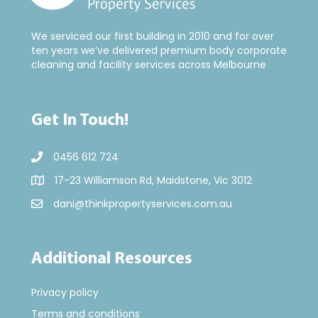
We serviced our first building in 2010 and for over
ten years we’ve delivered premium body corporate
cleaning and facility services across Melbourne
Get In Touch!
0456 612 724
17-23 Williamson Rd, Maidstone, Vic 3012
dani@thinkpropertyservices.com.au
Additional Resources
Privacy policy
Terms and conditions