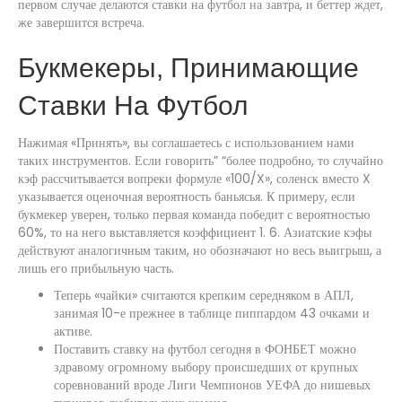
первом случае делаются ставки на футбол на завтра, и беттер ждет,
же завершится встреча.
Букмекеры, Принимающие
Ставки На Футбол
Нажимая «Принять», вы соглашаетесь с использованием нами
таких инструментов. Если говорить” “более подробно, то случайно
кэф рассчитывается вопреки формуле «100/X», соленск вместо X
указывается оценочная вероятность баньясья. К примеру, если
букмекер уверен, только первая команда победит с вероятностью
60%, то на него выставляется коэффициент 1. 6. Азиатские кэфы
действуют аналогичным таким, но обозначают но весь выигрыш, а
лишь его прибыльную часть.
Теперь «чайки» считаются крепким середняком в АПЛ,
занимая 10-е прежнее в таблице пиппардом 43 очками и
активе.
Поставить ставку на футбол сегодня в ФОНБЕТ можно
здравому огромному выбору происшедших от крупных
соревнований вроде Лиги Чемпионов УЕФА до нишевых