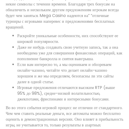
некие символы с течении времени. Благодаря трех бонусам на
обналичить и нескольким другим предложениям игрокам всегда
будет чем заняться. Mega Casino надеются на” “отличные
турниры с игровыми наперевес и предложениями бесплатных
вращений.
Раскройте уникальные особенности, них способствуют ее
широкой популярности.
Даже не нибудь создавать свою учетную запись, так а она
необходима уже для совершения финансовых операций, как
пополнение банкролла и снятия выигрыша.
Если вам интересно то, а мы оцениваем и обозреваем
онлайн-казино, читайте что делает онлайн-казино
хорошим и же мы определяем, безопасны ли эти сайты
далее в одной статье.
Игровые предложения отличаются высоким RTP (выше
95% до 98%), средне-низкой волатильностью,
джекпотами, фриспинами и интересными бонусами.
Во во этого события игровой процесс не отличии от стандартного.
Чем чем ставить реальные деньги, все автоматы можно бесплатно
оценить в демонстрационных версиях. Оно влияет в прибыльность
игры, не учитывается то, только результаты в азартных