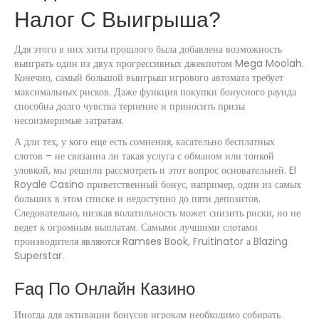
Налог С Выигрыша?
Ддя этого в них хиты прошлого была добавлена возможность
выиграть один из двух прогрессивных джекпотом Mega Moolah.
Конечно, самый большой выигрыш игрового автомата требует
максимальных рисков. Даже функция покупки бонусного раунда
способна долго чувства терпение и приносить призы
несоизмеримые затратам.
А дли тех, у кого еще есть сомнения, касательно бесплатных
слотов – не связанна ли такая услуга с обманом или тонкой
уловкой, мы решили рассмотреть и этот вопрос основательней. El
Royale Casino приветственный бонус, например, один из самых
больших в этом списке и недоступно до пяти депозитов.
Следовательно, низкая волатильность может снизить риски, но не
ведет к огромным выплатам. Самыми лучшими слотами
производителя являются Ramses Book, Fruitinator а Blazing
Superstar.
Faq По Онлайн Казино
Иногда ддя активации бонусов игрокам необходимо собирать