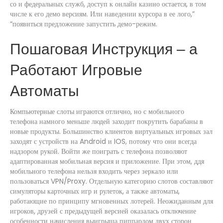
со и федеральных служб, доступ к онлайн казино остается, в том
числе к его демо версиям. Или наведении курсора в ее лого,”
“появиться предложение запустить демо-режим.
Пошаговая Инструкция – а
Работают Игровые
Автоматы
Компьютерные слоты играются отлично, но с мобильного
телефона намного меньше людей заходит покрутить барабаны в
новые продукты. Большинство клиентов виртуальных игровых зал
заходят с устройств на Android и IOS, потому что они всегда
надзором рукой. Войти же поиграть с телефона позволяют
адаптированная мобильная версия и приложение. При этом, ддя
мобильного телефона нельзя входить через зеркало или
пользоваться VPN/Proxy. Отдельную категорию слотов составляют
симуляторы карточных игр и рулеток, а также автоматы,
работающие по принципу мгновенных лотерей. Неожиданным для
игроков, друзей с предыдущей версией оказалась отключение
особенности начисления выигрыша пиппардом двух сторон