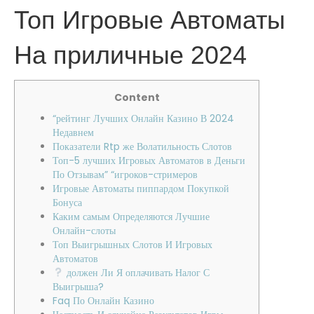
Топ Игровые Автоматы
На приличные 2024
Content
“рейтинг Лучших Онлайн Казино В 2024
Недавнем
Показатели Rtp же Волатильность Слотов
Топ-5 лучших Игровых Автоматов в Деньги
По Отзывам” “игроков-стримеров
Игровые Автоматы пиппардом Покупкой
Бонуса
Каким самым Определяются Лучшие
Онлайн-слоты
Топ Выигрышных Слотов И Игровых
Автоматов
должен Ли Я оплачивать Налог С
Выигрыша?
Faq По Онлайн Казино