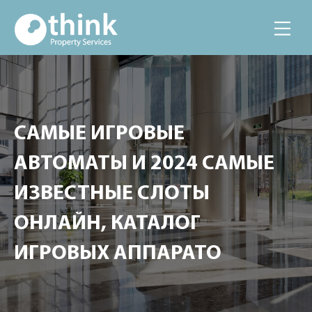
САМЫЕ ИГРОВЫЕ
АВТОМАТЫ И 2024 САМЫЕ
ИЗВЕСТНЫЕ СЛОТЫ
ОНЛАЙН, КАТАЛОГ
ИГРОВЫХ АППАРАТО