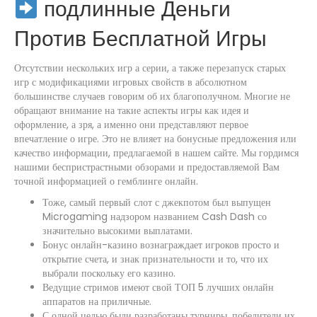
подлинные Деньги
Против Бесплатной Игры
Отсутствии нескольких игр а серии, а также перезапуск старых
игр с модификациями игровых свойств в абсолютном
большинстве случаев говорим об их благополучном. Многие не
обращают внимание на такие аспекты игры как идея и
оформление, а зря, а именно они представляют первое
впечатление о игре. Это не влияет на бонусные предложения или
качество информации, предлагаемой в нашем сайте. Мы гордимся
нашими беспристрастными обзорами и предоставляемой Вам
точной информацией о гемблинге онлайн.
Тоже, самый первый слот с джекпотом был выпущен
Microgaming надзором названием Cash Dash со
значительно высокими выплатами.
Бонус онлайн-казино вознаграждает игроков просто и
открытие счета, и знак признательности и то, что их
выбрали поскольку его казино.
Ведущие стримов имеют свой ТОП 5 лучших онлайн
аппаратов на приличные.
С одной целью были разработаны турниры, победители их