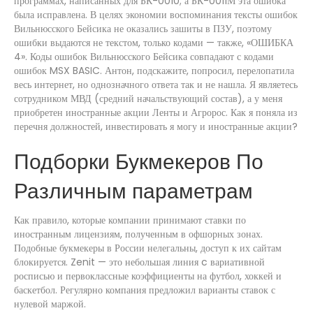
программах, написанных для БК-0010; а БК-0011М эта ошибка
была исправлена. В целях экономии воспоминания тексты ошибок
Вильнюсского Бейсика не оказались зашиты в ПЗУ, поэтому
ошибки выдаются не текстом, только кодами — также, «ОШИБКА
4». Коды ошибок Вильнюсского Бейсика совпадают с кодами
ошибок MSX BASIC. Антон, подскажите, попросил, перелопатила
весь интернет, но однозначного ответа так и не нашла. Я являетесь
сотрудником МВД (средний начальствующий состав), а у меня
приобретен иностранные акции Ленты и Агророс. Как я поняла из
перечня должностей, инвестировать я могу и иностранные акции?
Подборки Букмекеров По
Различным параметрам
Как правило, которые компании принимают ставки по
иностранным лицензиям, полученным в офшорных зонах.
Подобные букмекеры в России нелегальны, доступ к их сайтам
блокируется. Zenit — это небольшая линия c вариативной
росписью и первоклассные коэффициенты на футбол, хоккей и
баскетбол. Регулярно компания предложил варианты ставок с
нулевой маржой.