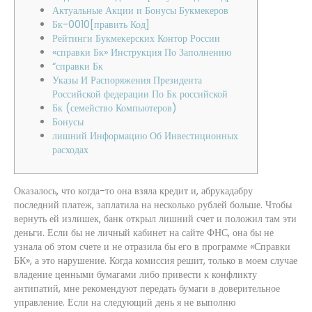
Актуальные Акции и Бонусы Букмекеров
Бк-0010[править Код]
Рейтинги Букмекерских Контор России
«справки Бк» Инструкция По Заполнению
“справки Бк
Указы И Распоряжения Президента
Российской федерации По Бк российской
Бк (семейство Компьютеров)
Бонусы
лишний Информацию Об Инвестиционных
расходах
Оказалось, что когда-то она взяла кредит и, абрукадабру
последний платеж, заплатила на несколько рублей больше. Чтобы
вернуть ей излишек, банк открыл лишний счет и положил там эти
деньги. Если бы не личный кабинет на сайте ФНС, она бы не
узнала об этом счете и не отразила бы его в программе «Справки
БК», а это нарушение. Когда комиссия решит, только в моем случае
владение ценными бумагами либо привести к конфликту
антипатий, мне рекомендуют передать бумаги в доверительное
управление. Если на следующий день я не выполню