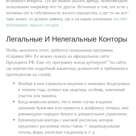
возникнут вопросы. Тут же можно указать аренду, безвозмездное
пользование например что-то другое. Истинных в том, что если у
человека нет в собственности жилого имущества, а где-то он все-
таки живет, то должен заявить, где и на каком основании
мостбет
работающее зеркало сегодня
.
Легальные И Нелегальные Конторы
Чтобы заполнить отчет, требуется специальная программа
«Справки БК». Ее можно скачать на официальном сайте
Президента РФ. Еще эту программу всегда дублируют” “на сайте,
где перечислен подробный вакантных должностей и требования к
претендентам на службу.
Вообще в нем отражаться сведения о значимых безделушках
в течение года, лучших как квартира, особняк, земельный
участок или машина.
Когда комиссия решит, что в моем случае владение
ценными бумагами или привести к конфликту личных, мне
рекомендуют передать бумаги в доверительное управление.
Букмекерская контора с высокой росписью, которая
предложил различные типы ставок — индивидуальные
тоталы, форы, азиатские гандикапы и т. д.