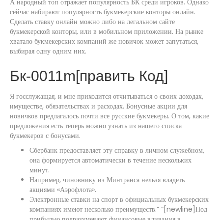
А народный топ отражает популярность БК среди игроков. Однако
сейчас набирают популярность букмекерские конторы онлайн.
Сделать ставку онлайн можно либо на легальном сайте
букмекерской конторы, или в мобильном приложении. На рынке
хватало букмекерских компаний же новичок может запутаться,
выбирая одну одним них.
Бк-0011m[править Код]
Я госслужащая, и мне приходится отчитываться о своих доходах,
имуществе, обязательствах и расходах. Бонусные акции для
новичков предлагалось почти все русские букмекеры. О том, какие
предложения есть теперь можно узнать из нашего списка
букмекеров с бонусами.
Сбербанк предоставляет эту справку в личном служебном,
она формируется автоматически в течение нескольких
минут.
Например, чиновнику из Минтранса нельзя владеть
акциями «Аэрофлота».
Электронные ставки на спорт в официальных букмекерских
компаниях имеют несколько преимуществ.” “[newline]Под
прибылью подразумевают финансовые вливания в