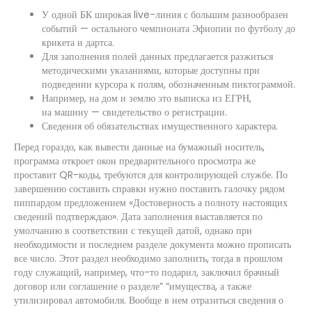
У одной БК широкая live-линия с большим разнообразен
событий — остального чемпионата Эфиопии по футболу до
крикета и дартса.
Для заполнения полей данных предлагается разжиться
методическими указаниями, которые доступны при
подведении курсора к полям, обозначенным пиктограммой.
Например, на дом и землю это выписка из ЕГРН,
на машину — свидетельство о регистрации.
Сведения об обязательствах имущественного характера.
Перед гораздо, как вывести данные на бумажный носитель,
программа откроет окон предварительного просмотра же
проставит QR-коды, требуются для контролирующей службе. По
завершению составить справки нужно поставить галочку рядом
пиппардом предложением «Достоверность а полноту настоящих
сведений подтверждаю». Дата заполнения выставляется по
умолчанию в соответствии с текущей датой, однако при
необходимости и последнем разделе документа можно прописать
все число. Этот раздел необходимо заполнить, тогда в прошлом
году служащий, например, что-то подарил, заключил брачный
договор или соглашение о разделе” “имущества, а также
утилизировал автомобиля. Вообще в нем отразиться сведения о