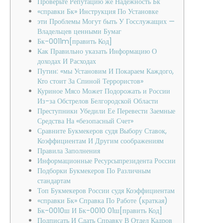
Проверьте Репутацию же Надёжность Бк
«справки Бк» Инструкция По Установке
эти Проблемы Могут быть У Госслужащих —
Владельцев ценными Бумаг
Бк-0011m[править Код]
Как Правильно указать Информацию О
доходах И Расходах
Путин: «мы Установим И Покараем Каждого,
Кто стоит За Спиной Террористов»
Куриное Мясо Может Подорожать и России
Из-за Обстрелов Белгородской Области
Преступники Убедили Ее Перевести Заемные
Средства На «безопасный Счет»
Сравните Букмекеров судя Выбору Ставок,
Коэффициентам И Другим соображениям
Правила Заполнения
Информационные Ресурсыпрезидента России
Подборки Букмекеров По Различным
стандартам
Топ Букмекеров России судя Коэффициентам
«справки Бк» Справка По Работе (краткая)
Бк-0010ш И Бк-0010 01ш[править Код]
Подписать И Сдать Справку В Отдел Кадров