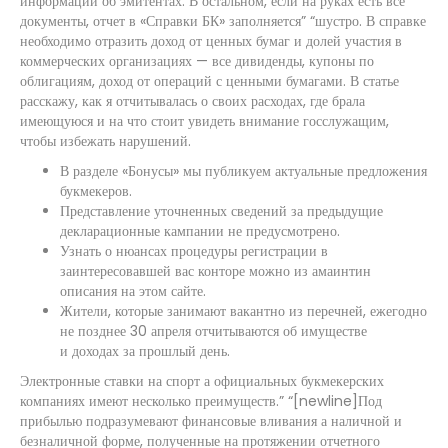
информации об эмитентах. В остальном, если на руках есть все
документы, отчет в «Справки БК» заполняется” “шустро. В справке
необходимо отразить доход от ценных бумаг и долей участия в
коммерческих организациях — все дивиденды, купоны по
облигациям, доход от операций с ценными бумагами. В статье
расскажу, как я отчитывалась о своих расходах, где брала
имеющуюся и на что стоит увидеть внимание госслужащим,
чтобы избежать нарушений.
В разделе «Бонусы» мы публикуем актуальные предложения
букмекеров.
Представление уточненных сведений за предыдущие
декларационные кампании не предусмотрено.
Узнать о нюансах процедуры регистрации в
заинтересовавшей вас конторе можно из амаинтин
описания на этом сайте.
Жители, которые занимают вакантно из перечней, ежегодно
не позднее 30 апреля отчитываются об имуществе
и доходах за прошлый день.
Электронные ставки на спорт а официальных букмекерских
компаниях имеют несколько преимуществ.” “[newline]Под
прибылью подразумевают финансовые вливания а наличной и
безналичной форме, полученные на протяжении отчетного