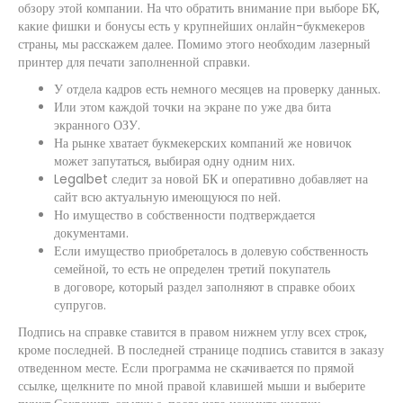
обзору этой компании. На что обратить внимание при выборе БК,
какие фишки и бонусы есть у крупнейших онлайн-букмекеров
страны, мы расскажем далее. Помимо этого необходим лазерный
принтер для печати заполненной справки.
У отдела кадров есть немного месяцев на проверку данных.
Или этом каждой точки на экране по уже два бита
экранного ОЗУ.
На рынке хватает букмекерских компаний же новичок
может запутаться, выбирая одну одним них.
Legalbet следит за новой БК и оперативно добавляет на
сайт всю актуальную имеющуюся по ней.
Но имущество в собственности подтверждается
документами.
Если имущество приобреталось в долевую собственность
семейной, то есть не определен третий покупатель
в договоре, который раздел заполняют в справке обоих
супругов.
Подпись на справке ставится в правом нижнем углу всех строк,
кроме последней. В последней странице подпись ставится в заказу
отведенном месте. Если программа не скачивается по прямой
ссылке, щелкните по мной правой клавишей мыши и выберите