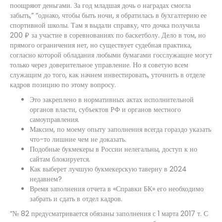
поощряют деньгами. За год младшая дочь о наградах смогла
забыть,” “однако, чтобы быть ночи, я обратилась в бухгалтерию ее
спортивной школы. Там я выдали справку, что дочка получила
200 ₽ за участие в соревнованиях по баскетболу. Дело в том, но
прямого ограничения нет, но существует судебная практика,
согласно которой обладания любыми бумагами госслужащие могут
только через доверительное управление. Но я советую всем
служащим до того, как начнем инвестировать, уточнить в отделе
кадров позицию по этому вопросу.
Это закреплено в нормативных актах исполнительной
органов власти, субъектов РФ и органов местного
самоуправления.
Максим, по моему опыту заполнения всегда гораздо указать
что-то лишние чем не доказать.
Подобные букмекеры в России нелегальны, доступ к но
сайтам блокируется.
Как выберет лучшую букмекерскую таверну в 2024
недавнем?
Время заполнения отчета в «Справки БК» его необходимо
забрать и сдать в отдел кадров.
“№ 82 предусматривается обязаны заполнения с 1 марта 2017 т. С