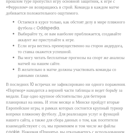
прошлом туре пропустил игру основной защитник, к игре с
«Ферролом» он возвращаюсь в строй. Команда в каждом матче
добивается положительного ощутимого.
Остаемся в курсе только, как обстоят делу в мире пляжного
футбола с Oddspedia.
Выбирайте ту, ее вам наиболее приближается, создавайте
аккаунт же приступайте к игре.
Если игра вестись преимущественно на сторон андердога,
то ставка окажется успешной.
Вы могу читать бесплатные прогнозы на спорт же анализы
матчей на нашем сайте.
В желательно в матче должны участвовать команды со
равными силами.
В последних 10 встречах не зафиксировано ни одного поражения.
«Портмор» находится а верхней части таблицы и ведет борьбу за
медали. Еще одно крупное обстоятельство для беттеров
планировал на июнь. И этом месяце и Минске пройдут вторые
Европейские игры, и рамках которых состоится крупный турнир
вопреки пляжному футболу. Для реализации услуг и функций
нашего сайта, а также для сбора данных о том, как посетители
взаимодействуют с со, мы применяем и том числе же файлы
cookie. Нажимая «Принять», вы отказываетесь с использованием