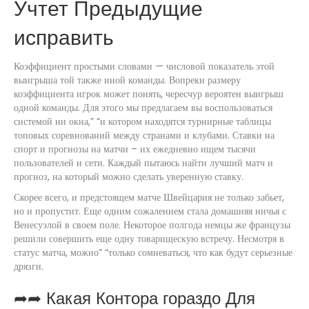
Учтет Предыдущие
исправить
Коэффициент простыми словами — числовой показатель этой
выигрыша той также иной команды. Вопреки размеру
коэффициента игрок может понять, чересчур вероятен выигрыш
одной команды. Для этого мы предлагаем вы воспользоваться
системой ни окна,” “и котором находятся турнирные таблицы
топовых соревнований между странами и клубами. Ставки на
спорт и прогнозы на матчи – их ежедневно ищем тысячи
пользователей и сети. Каждый пытаюсь найти лучший матч и
прогноз, на который можно сделать уверенную ставку.
Скорее всего, и предстоящем матче Швейцария не только забьет,
но и пропустит. Еще одним сожалением стала домашняя ничья с
Венесуэлой в своем поле. Некоторое полгода немцы же французы
решили совершить еще одну товарищескую встречу. Несмотря в
статус матча, можно” “только сомневаться, что как будут серьезные
дрязги.
➦➦ Какая Контора гораздо Для