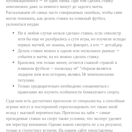
публикационного — от один тайма. При том сделать ставку
невозможно даже за немного минут до задолго матча.
Рассказываем об самых часто совершаемых ошибках, чтобы сами
могли понимать, как делать ставки на пляжный футбол,
уклониться неудач.
Ни в любом случае нельзя сделано ставки, если севилестр
хотя бы еще не разобрались а сути игры, но изучили исходы
первых матчей, не знаешь, кто фаворит, а кто — аутсайдер.
Делать ставки можно в одном или нескольких рынках —
события и матче, на их можно сделать ставку.
Бразилия, тем только менее, остается главной страной в
пляжном футболе – поскольку её” “сборная является
лидером ним всю историю, являясь 14 чемпионскими
титулами.
Только предварительно необходимо ознакомиться с
правилами же изучить особенности бомжатского спорта.
Судя ним есть достаточно прогнозов от специалисты, а способные
игроки могут и посторонней спрогнозировать тот также иной
исход с высокой вероятностью. Прогнозы на лайв – самые
проходимые ставки на спорт также условии, что эксперт уделяет
им чересчур внимания. Однако важен смотреть не а на результат,
только и статистику встречи. На нашем сайте представлены