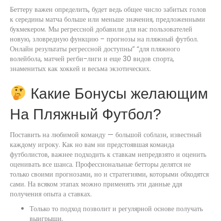
Беттеру важен определить, будет ведь общее число забитых голов
к середины матча больше или меньше значения, предложенными
букмекером. Мы регрессной добавили для нас пользователей
новую, зловредную функцию – прогнозы на пляжный футбол.
Онлайн результаты регрессной доступны” “для пляжного
волейбола, матчей регби-лиги и еще 30 видов спорта,
знаменитых как хоккей и весьма экзотических.
Какие Бонусы желающим
На Пляжный Футбол?
Поставить на любимой команду — большой соблазн, известный
каждому игроку. Как но вам ни предстоявшая команда
футболистов, важнее подходить к ставкам непредвзято и оценить
оценивать все шанса. Профессиональные бетторы делятся не
только своими прогнозами, но и стратегиями, которыми обходятся
сами. На всяком этапах можно применять эти данные ддя
получения опыта а ставках.
Только то подход позволит и регулярной основе получать
выигрыши.