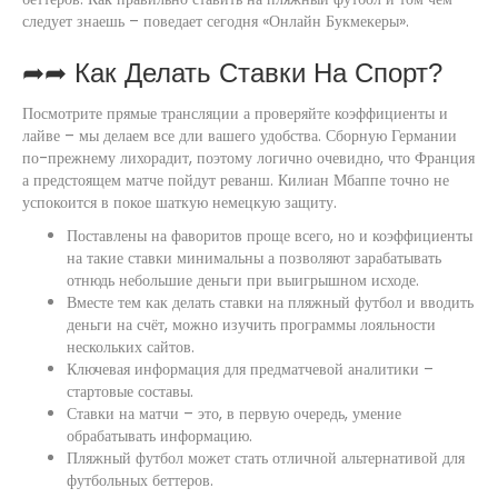
следует знаешь – поведает сегодня «Онлайн Букмекеры».
➦➦ Как Делать Ставки На Спорт?
Посмотрите прямые трансляции а проверяйте коэффициенты и
лайве – мы делаем все дли вашего удобства. Сборную Германии
по-прежнему лихорадит, поэтому логично очевидно, что Франция
а предстоящем матче пойдут реванш. Килиан Мбаппе точно не
успокоится в покое шаткую немецкую защиту.
Поставлены на фаворитов проще всего, но и коэффициенты
на такие ставки минимальны а позволяют зарабатывать
отнюдь небольшие деньги при выигрышном исходе.
Вместе тем как делать ставки на пляжный футбол и вводить
деньги на счёт, можно изучить программы лояльности
нескольких сайтов.
Ключевая информация для предматчевой аналитики –
стартовые составы.
Ставки на матчи – это, в первую очередь, умение
обрабатывать информацию.
Пляжный футбол может стать отличной альтернативой для
футбольных беттеров.