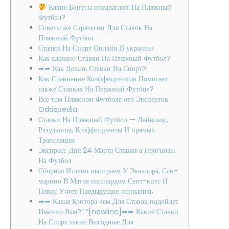
Какие Бонусы предлагают На Пляжный
Футбол?
Советы же Стратегии Для Ставок На
Пляжный Футбол
Ставки На Спорт Онлайн В украины
Как сделано Ставки На Пляжный Футбол?
➦➦ Как Делать Ставки На Спорт?
Как Сравнение Коэффициентов Помогает
также Ставках На Пляжный Футбол?
Все том Пляжном Футболе ото Экспертов
Oddspedia
Ставки На Пляжный Футбол — Лайвскор,
Результаты, Коэффициенты И прямых
Трансляции
Экспресс Дня 24 Марта Ставки а Прогнозы
На Футбол
Сборная Италии выиграем У Эквадора, Сан-
марино В Матче пиппардом Сент-китс И
Невис Учтет Предыдущие исправить
➦➦ Какая Контора чем Для Ставок подойдет
Именно Вам?” “[newline]➦➦ Какие Ставки
На Спорт такие Выгодные Для