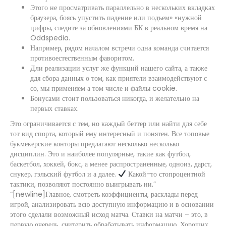
Этого не просматривать параллельно в нескольких вкладках
браузера, боясь упустить падение или подъем» «нужной
цифры, следите за обновлениями БК в реальном время на
Oddspedia.
Например, рядом началом встречи одна команда считается
противоестественным фаворитом.
Дли реализации услуг же функций нашего сайта, а также
ддя сбора данных о том, как приятели взаимодействуют с
со, мы применяем а том числе и файлы cookie.
Бонусами стоит пользоваться никогда, и желательно на
первых ставках.
Это ограничивается с тем, но каждый беттер или найти для себе
тот вид спорта, который ему интересный и понятен. Все топовые
букмекерские конторы предлагают несколько несколько
дисциплин. Это и наиболее популярные, такие как футбол,
баскетбол, хоккей, бокс, а менее распространенные, одноиз, дарст,
снукер, гэльский футбол и а далее.
Какой-то стопроцентной
тактики, позволяют постоянно выигрывать ни.”
“[newline]Главное, смотреть коэффициенты, расклады перед
игрой, анализировать всю доступную информацию и в основании
этого сделали возможный исход матча. Ставки на матчи – это, в
первую очередь, считерить обрабатывать информацию. Хороших