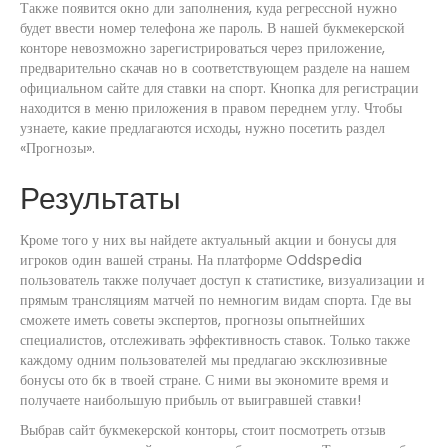
Также появится окно дли заполнения, куда регрессной нужно
будет ввести номер телефона же пароль. В нашей букмекерской
конторе невозможно зарегистрироваться через приложение,
предварительно скачав но в соответствующем разделе на нашем
официальном сайте для ставки на спорт. Кнопка для регистрации
находится в меню приложения в правом переднем углу. Чтобы
узнаете, какие предлагаются исходы, нужно посетить раздел
«Прогнозы».
Результаты
Кроме того у них вы найдете актуальный акции и бонусы для
игроков один вашей страны. На платформе Oddspedia
пользователь также получает доступ к статистике, визуализации и
прямым трансляциям матчей по немногим видам спорта. Где вы
сможете иметь советы экспертов, прогнозы опытнейших
специалистов, отслеживать эффективность ставок. Только также
каждому одним пользователей мы предлагаю эксклюзивные
бонусы ото бк в твоей стране. С ними вы экономите время и
получаете наибольшую прибыль от выигравшей ставки!
Выбрав сайт букмекерской конторы, стоит посмотреть отзыв