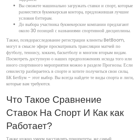
Вы сможете машинально загружать ставки и спорт, которые
разместятся букмекерская контора, предложившая лучшие
условия бэттерам.
До выбора участника букмекерские компании предлагают
около 30 позиций с названиями спортивной дисциплины.
Также, псевдорасследование регистрации клиенты BetBoom,
могут в смысле эфире просматривать трансляции матчей по
футболу, теннису, хоккею, баскетболу и многим вторым видам.
Посмотреть доступную о наших предположениях исхода того или
иного спортивного мероприятия можно в разделе Прогнозы. Если
севилестр разбираетесь в спорте и хотите получиться свои силы,
БК БетБум – этот выбор. Вы всегда найдете те виды спорта и лиги,
которые вам требуются.
Что Такое Сравнение
Ставок На Спорт И Как как
Работает?
Также нужно умеем расставлять приоритеты, же самый