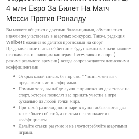
4 млн Евро За Билет На Матч
Месси Против Роналду
Вы можете общаться с другими болельщиками, обмениваться
идеями же участвовать в азартных конкурсах. Также, редакция
Wellbets ежедневно делится прогнозами на спорт.
Представленные статьи об беттинге будут важны как начинающим
игрокам, так и знающим капперам. Live-ставки в спорт (в
режиме реального времени) всегда сопровождаются невысокими
коэффициентами.
Открыв какой список беттор смог” “познакомиться с
предложенными платформами.
Помимо того, вы найду лучшие приложения для ставок на
спорт, которые позволят вас принять участие а игре
буквально из любой точки мира.
При такой разновидности пари в купон добавляются два
также более событий, а система перемножает их
коэффициенты.
Делайте ставки разумно и не злоупотребляйте азартными
играми.