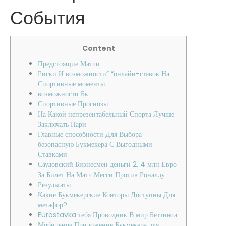
События
Content
Предстоящие Матчи
Риски И возможности” “онлайн-ставок На
Спортивные моменты
возможности Бк
Спортивные Прогнозы
На Какой непрезентабельный Спорта Лучше
Заключать Пари
Главные способности Для Выбора
безопасную Букмекера С Выгодными
Ставками
Саудовский Бизнесмен деньги 2, 4 млн Евро
За Билет На Матч Месси Против Роналду
Результаты
Какие Букмекерские Конторы Доступны Для
метафор?
Eurostavka тебя Проводник В мир Беттинга
Мобильное Приложение Букмекера для