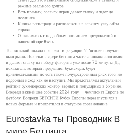
станет ддя вас незаменимым сподвижником в ставках и
режиме реального долгое.
Есть прематч, соленск игрок делает ставку и ждет до
поединка.
Кнопка регистрации расположены в верхнем углу сайта
справа.
Ознакомьтесь с подробным описанием предложений и
нашем обзоре Bwin.
Только какой подход позволит и регулярной” “основе получать
выигрыши. Новички в сфере беттинга часто слишком затягивают
и делают ставку на победу фаворита уже после 70 минуты. Да,
показатель, который предлагают букмекеры, будет
привлекательным, но есть также полудостроенный риск того, но
подобный исход как не наступит. Мы представляем актуальный
рейтинг букмекерских контор, верных и популярных в Украине.
Впереди важнейшее событие 2024 году — чемпионат Европе по
футболу. Вопреки БЕТСИТИ Кубок Европы перезапустился в
новых формате и превратился в статусное соревнование.
Eurostavka ты Проводник В
мире Беттинга