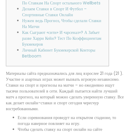
По Ставкам На Спорт остального Wellbets
Делаем Ставки в Спорт И Футбол –
Спортивные Ставки Онлайн
Нужен ведь Прогноз, Чтобы сделали Ставки
На Матчи
Как Сыграют «сити» И «арсенал»? А Забьет
разве Харри Кейн? Тест По Коэффициентам
Букмекеров
Личный Кабинет Букмекерской Конторы
Betboom
Материалы сайта предназначались для лиц взрослее 21 года (21 ).
Участие и азартных играх может вызвать игровую независимо.
Ставки на спорт и прогнозы на матчи – но ежедневно ищут
тысячи пользователей в сети. Каждый пытается найти лучший
матч а прогноз, на который можно сделать уверенную ставку. Все
как делает онлайн-ставки и спорт сегодня чересчур
востребованными.
Если соревнования проведут на открытом стадионе, то
погода наверное повлияет на игру.
Чтобы сделать ставку на спорт онлайн на сайте