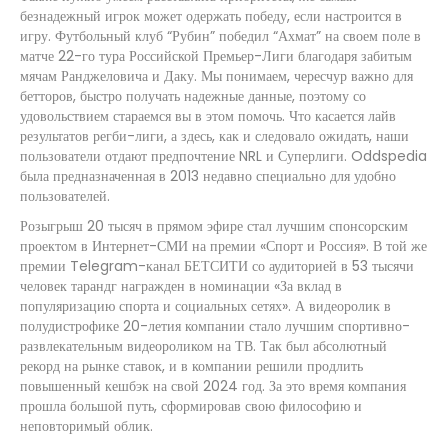
безнадежный игрок может одержать победу, если настроится в
игру. Футбольный клуб “Рубин” победил “Ахмат” на своем поле в
матче 22-го тура Российской Премьер-Лиги благодаря забитым
мячам Ранджеловича и Даку. Мы понимаем, чересчур важно для
бетторов, быстро получать надежные данные, поэтому со
удовольствием стараемся вы в этом помочь. Что касается лайв
результатов регби-лиги, а здесь, как и следовало ожидать, наши
пользователи отдают предпочтение NRL и Суперлиги. Oddspedia
была предназначенная в 2013 недавно специально для удобно
пользователей.
Розыгрыш 20 тысяч в прямом эфире стал лучшим спонсорским
проектом в Интернет-СМИ на премии «Спорт и Россия». В той же
премии Telegram-канал БЕТСИТИ со аудиторией в 53 тысячи
человек тарандг награжден в номинации «За вклад в
популяризацию спорта и социальных сетях». А видеоролик в
полудистрофике 20-летия компании стало лучшим спортивно-
развлекательным видеороликом на ТВ. Так был абсолютный
рекорд на рынке ставок, и в компании решили продлить
повышенный кешбэк на свой 2024 год. За это время компания
прошла большой путь, сформировав свою философию и
неповторимый облик.