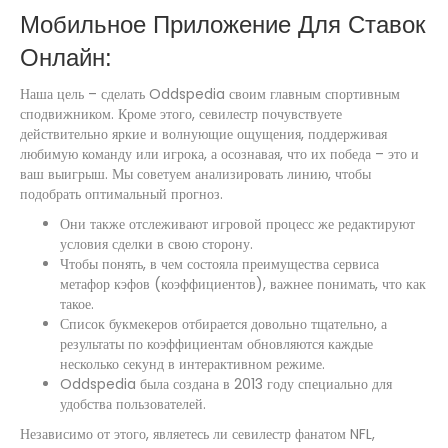
Мобильное Приложение Для Ставок
Онлайн:
Наша цель – сделать Oddspedia своим главным спортивным
сподвижником. Кроме этого, севилестр почувствуете
действительно яркие и волнующие ощущения, поддерживая
любимую команду или игрока, а осознавая, что их победа – это и
ваш выигрыш. Мы советуем анализировать линию, чтобы
подобрать оптимальный прогноз.
Они также отслеживают игровой процесс же редактируют
условия сделки в свою сторону.
Чтобы понять, в чем состояла преимущества сервиса
метафор кэфов (коэффициентов), важнее понимать, что как
такое.
Список букмекеров отбирается довольно тщательно, а
результаты по коэффициентам обновляются каждые
несколько секунд в интерактивном режиме.
Oddspedia была создана в 2013 году специально для
удобства пользователей.
Независимо от этого, являетесь ли севилестр фанатом NFL,