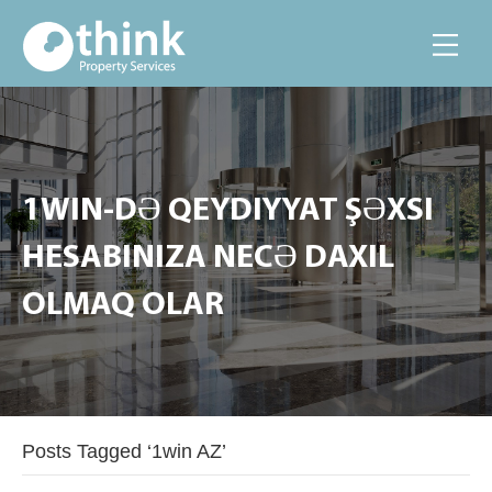
1WIN-DƏ QEYDIYYAT ŞƏXSI
HESABINIZA NECƏ DAXIL
OLMAQ OLAR
Posts Tagged ‘1win AZ’