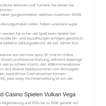
ntliche Aktionen und Turniere, bei denen Sie
 können.
guthaben gutgeschrieben, welches maximum 1000€
 von Bonusguthaben sollen, haben unsereins super
n werden Sie sicher viel Spaß beim Spielen bei
line]Alle Ein- und Auszahlungen erfolgen geschützt,
ie beliebte Zahlungsdienste, die seit Jahren ihre
winne aus den Free Spins 30-mal im Online
Einsatz professional Drehung, während dasjenige
und, was es schwer macht, den Willkommensbonus
m sind diverse Spielautomaten vom Bonusgeld
ein zusätzliches Cash einsetzen können.”
 5€, pass away Höchsteinzahlung ist von der
ld Casino Spielen Vulkan Vega
ie Registrierung und 100% bis zu 100€ gerade auf