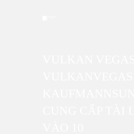
VULKAN VEGAS 
VULKANVEGAS
KAUFMANNSUND
CUNG CẤP TÀI L
VÀO 10