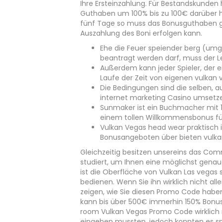
Ihre Ersteinzahlung. Für Bestandskunden h
Guthaben um 100% bis zu 100€ darüber h
fünf Tage so muss das Bonusguthaben g
Auszahlung des Boni erfolgen kann.
Ehe die Feuer speiender berg (um
beantragt werden darf, muss der L
Außerdem kann jeder Spieler, der 
Laufe der Zeit von eigenen vulkan 
Die Bedingungen sind die selben, 
internet marketing Casino umsetze
Sunmaker ist ein Buchmacher mit 1 
einem tollen Willkommensbonus f
Vulkan Vegas head wear praktisch 
Bonusangeboten über bieten vulkan
Gleichzeitig besitzen unsereins das Co
studiert, um Ihnen eine möglichst gena
ist die Oberfläche von Vulkan Las vega
bedienen. Wenn Sie ihn wirklich nicht al
zeigen, wie Sie diesen Promo Code habe
kann bis über 500€ immerhin 150% Bonus er
room Vulkan Vegas Promo Code wirklich 
eingeben mussten, jedoch konnten es sp