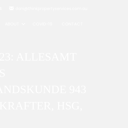
4
dani@thinkpropertyservices.com.au
ABOUT
COVID-19
CONTACT
23: ALLESAMT
S
ANDSKUNDE 943
TKRAFTER, HSG,