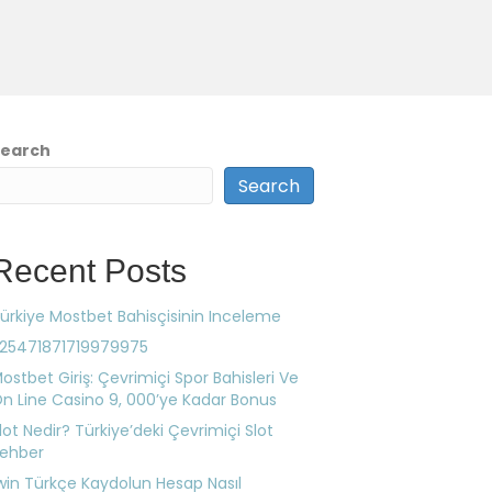
Search
Search
Recent Posts
ürkiye Mostbet Bahisçisinin Inceleme
25471871719979975
ostbet Giriş: Çevrimiçi Spor Bahisleri Ve
n Line Casino 9, 000’ye Kadar Bonus
lot Nedir? Türkiye’deki Çevrimiçi Slot
ehber
win Türkçe Kaydolun Hesap Nasıl