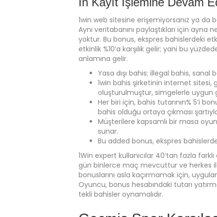
In Kayıt İşlemine Devam E
1win web sitesine erişemiyorsanız ya da beli
Aynı veritabanını paylaştıkları için ayna 
yoktur. Bu bonus, ekspres bahislerdeki etkin
etkinlik %10’a karşılık gelir; yani bu yüzd
anlamına gelir.
Yasa dışı bahis; illegal bahis, sanal 
1win bahis şirketinin internet sitesi, 
oluşturulmuştur, simgelerle uygun g
Her biri için, bahis tutarının% 5’i b
bahis olduğu ortaya çıkması şartıyl
Müşterilere kapsamlı bir masa oyunla
sunar.
Bu added bonus, ekspres bahislerdeki 
1Win expert kullanıcılar 40’tan fazla farkl
gün binlerce maç mevcuttur ve herkes ilgi
bonuslarını asla kaçırmamak için, uygulam
Oyuncu, bonus hesabındaki tutarı yatırma
tekli bahisler oynamalıdır.