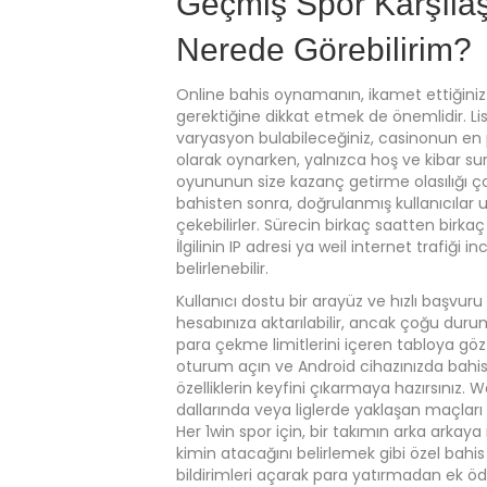
Geçmiş Spor Karşılaşma
Nerede Görebilirim?
Online bahis oynamanın, ikamet ettiğiniz
gerektiğine dikkat etmek de önemlidir. Lisa
varyasyon bulabileceğiniz, casinonun en 
olarak oynarken, yalnızca hoş ve kibar sun
oyununun size kazanç getirme olasılığı çok
bahisten sonra, doğrulanmış kullanıcılar
çekebilirler. Sürecin birkaç saatten bir
İlgilinin IP adresi ya weil internet trafiğ
belirlenebilir.
Kullanıcı dostu bir arayüz ve hızlı başvuru
hesabınıza aktarılabilir, ancak çoğu duru
para çekme limitlerini içeren tabloya göz
oturum açın ve Android cihazınızda bah
özelliklerin keyfini çıkarmaya hazırsınız. W
dallarında veya liglerde yaklaşan maçları
Her 1win spor için, bir takımın arka ark
kimin atacağını belirlemek gibi özel bahis
bildirimleri açarak para yatırmadan ek ödü