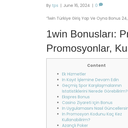
By
tps
|
June 16, 2024
|
0
“1win Türkiye Giriş Yap Ve Oyna Bonus 24
1win Bonusları: P
Promosyonlar, Ku
Content
Ek Hizmetler
In Kayıt İşlemine Devam Edin
Geçmiş Spor Karşılaşmalarının
Istatistiklerini Nerede Görebilirim?
Ekspres Bonus
Casino Ziyareti Için Bonus
In Uygulamasını Nasıl Güncellersi
In Promosyon Kodunu Kaç Kez
Kullanabilirim?
Azançlı Poker