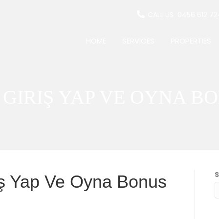
CALL US
0456 612 72
HOME
SERVICES
PROPERTIES
GIRIŞ YAP VE OYNA BON
riş Yap Ve Oyna Bonus