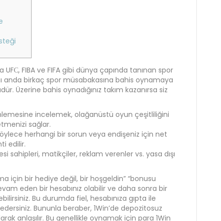
e
steği
sıra UFС, FIBA ve FIFA gibi dünya çapında tanınan spor
, aynı anda birkaç spor müsabakasına bahis oynamaya
ür. Üzerine bahis oynadığınız takım kazanırsa siz
lemesine incelemek, olağanüstü oyun çeşitliliğini
etmenizi sağlar.
öylece herhangi bir sorun veya endişeniz için net
 edilir.
i sahipleri, matikçiler, reklam verenler vs. yasa dışı
rma için bir hediye değil, bir hoşgeldin” “bonusu
evam eden bir hesabınız olabilir ve daha sonra bir
lirsiniz. Bu durumda fiel, hesabınıza gıpta ile
edersiniz. Bununla beraber, 1Win’de depozitosuz
arak anlaşılır. Bu genellikle oynamak için para 1Win