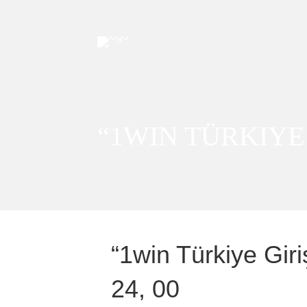
“1WIN TÜRKIYE 
“1win Türkiye Gi
24, 00