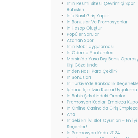
In’in Resmi Sitesi: Çevrimiçi Spor
Bahisleri
In’e Nasıl Giriş Yapılır
In Bonuslar Ve Promosyonlar
In Hesap Oluştur
Popüler Sorular
Azanan Spor
In’in Mobil Uygulaması
In Ödeme Yöntemleri
Mersin’de Yasa Dışı Bahis Operasy
Kişi Gözaltında
In’den Nasıl Para Çekilir?
In Bonusları
In Türkiye’de Bankacılık Seçenekle
Iphone Için 1win Resmi Uygulama
In Bahis Şirketindeki Oranlar
Promosyon Kodları Empieza Kupo
In Online Casino’da Giriş Empieza
Ana
In’deki En İyi Slot Oyunları – En İyi
Seçimler!
In Promosyon Kodu 2024