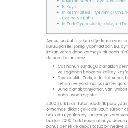
Kayıttan Sonra Siteye Nasıl Girilir
In Kayıt
In Resmi Sitesi – Çevrimiçi On Lin
Casino Ve Bahis
In Türk Oyuncular Için Müşteri De
Ayrıca, bu bahis şirketi diğerlerinin yanı 
kuruluşları ile işbirliği yapmaktadır. Bu
imkan veren daha karmaşık bir bahis türüd
de para kazanırsınız.
Casinonun sunduğu olanakları derin
ve sağlanan benzersiz kaliteyi keşf
Destek ekibi Türkçe destek sunar, b
iletişim ve yardımcı çözümler garanti
Buna olanak tanıyanlar, yani websites
bahis oynatmış olur.
2000 Türk Lirası tutarındadır İlk para yatı
olmaması dikkat çekicidir. Uzun süredir d
noktada uygulamayı indirmeye karar verebi
bakılan 2000 Türk Lirasını almaya devam 
bonus genellikle depozitosuz bir hediye ol