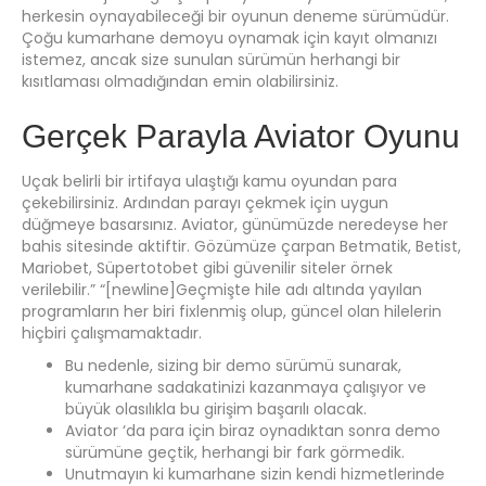
herkesin oynayabileceği bir oyunun deneme sürümüdür.
Çoğu kumarhane demoyu oynamak için kayıt olmanızı
istemez, ancak size sunulan sürümün herhangi bir
kısıtlaması olmadığından emin olabilirsiniz.
Gerçek Parayla Aviator Oyunu
Uçak belirli bir irtifaya ulaştığı kamu oyundan para
çekebilirsiniz. Ardından parayı çekmek için uygun
düğmeye basarsınız. Aviator, günümüzde neredeyse her
bahis sitesinde aktiftir. Gözümüze çarpan Betmatik, Betist,
Mariobet, Süpertotobet gibi güvenilir siteler örnek
verilebilir.” “[newline]Geçmişte hile adı altında yayılan
programların her biri fixlenmiş olup, güncel olan hilelerin
hiçbiri çalışmamaktadır.
Bu nedenle, sizing bir demo sürümü sunarak,
kumarhane sadakatinizi kazanmaya çalışıyor ve
büyük olasılıkla bu girişim başarılı olacak.
Aviator ‘da para için biraz oynadıktan sonra demo
sürümüne geçtik, herhangi bir fark görmedik.
Unutmayın ki kumarhane sizin kendi hizmetlerinde