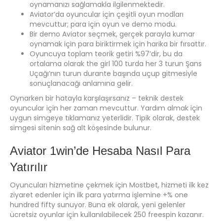
oynamanızı sağlamakla ilgilenmektedir.
Aviator’da oyuncular için çeşitli oyun modları
mevcuttur; para için oyun ve demo modu.
Bir demo Aviator seçmek, gerçek parayla kumar
oynamak için para biriktirmek için harika bir fırsattır.
Oyuncuya toplam teorik getiri %97’dir, bu da
ortalama olarak the girl 100 turda her 3 turun Şans
Uçağı’nın turun durante başında uçup gitmesiyle
sonuçlanacağı anlamına gelir.
Oynarken bir hatayla karşılaşırsanız – teknik destek
oyuncular için her zaman mevcuttur. Yardım almak için
uygun simgeye tıklamanız yeterlidir. Tipik olarak, destek
simgesi sitenin sağ alt köşesinde bulunur.
Aviator 1win’de Hesaba Nasıl Para
Yatırılır
Oyuncuları hizmetine çekmek için Mostbet, hizmeti ilk kez
ziyaret edenler için ilk para yatırma işlemine +% one
hundred fifty sunuyor. Buna ek olarak, yeni gelenler
ücretsiz oyunlar için kullanılabilecek 250 freespin kazanır.