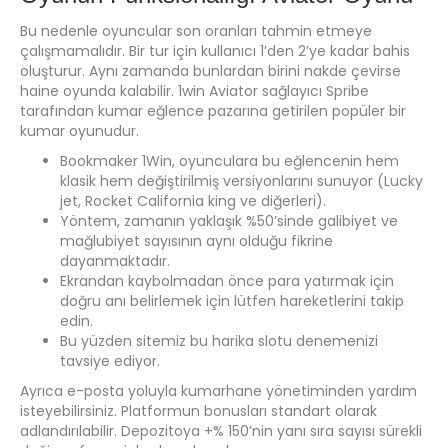
Bu nedenle oyuncular son oranları tahmin etmeye
çalışmamalıdır. Bir tur için kullanıcı 1’den 2’ye kadar bahis
oluşturur. Aynı zamanda bunlardan birini nakde çevirse
haine oyunda kalabilir. 1win Aviator sağlayıcı Spribe
tarafından kumar eğlence pazarına getirilen popüler bir
kumar oyunudur.
Bookmaker 1Win, oyunculara bu eğlencenin hem
klasik hem değiştirilmiş versiyonlarını sunuyor (Lucky
jet, Rocket California king ve diğerleri).
Yöntem, zamanın yaklaşık %50’sinde galibiyet ve
mağlubiyet sayısının aynı olduğu fikrine
dayanmaktadır.
Ekrandan kaybolmadan önce para yatırmak için
doğru anı belirlemek için lütfen hareketlerini takip
edin.
Bu yüzden sitemiz bu harika slotu denemenizi
tavsiye ediyor.
Ayrıca e-posta yoluyla kumarhane yönetiminden yardım
isteyebilirsiniz. Platformun bonusları standart olarak
adlandırılabilir. Depozitoya +% 150’nin yanı sıra sayısı sürekli