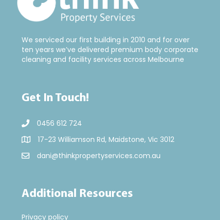
We serviced our first building in 2010 and for over
ten years we’ve delivered premium body corporate
cleaning and facility services across Melbourne
Get In Touch!
0456 612 724
17-23 Williamson Rd, Maidstone, Vic 3012
dani@thinkpropertyservices.com.au
Additional Resources
Privacy policy