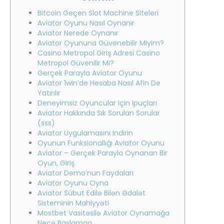
Bitcoin Geçen Slot Machine Siteleri
Aviator Oyunu Nasıl Oynanır
Aviator Nerede Oynanır
Aviator Oyununa Güvenebilir Miyim?
Casino Metropol Giriş Adresi Casino
Metropol Güvenilir Mi?
Gerçek Parayla Aviator Oyunu
Aviator 1win’de Hesaba Nasıl Afin De
Yatırılır
Deneyimsiz Oyuncular Için Ipuçları
Aviator Hakkında Sık Sorulan Sorular
(sss)
Aviator Uygulamasını Indirin
Oyunun Funksionallığı Aviator Oyunu
Aviator – Gerçek Parayla Oynanan Bir
Oyun, Giriş
Aviator Demo’nun Faydaları
Aviator Oyunu Oyna
Aviator Sübut Edilə Bilən Ədalət
Sisteminin Mahiyyəti
Mostbet Vasitəsilə Aviator Oynamağa
Necə Başlamaq