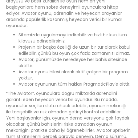
arayüzü ve basit kuralları ile oyun hem en yeni
başlayanlara hem sobre deneyimli oyunculara hitap
ediyor. Avıator oyunu, adrenalin ve heyecan arayanlar
arasında popülerlik kazanmış heyecan verici bir kumar
oyunudur.
Sitemizde uygulamayı indirebilir ve hızlı bir kurulum
kılavuzu edinebilirsiniz.
Projenin bir başka özelliği de uzun bir tur olarak kabul
edilebilir, çünkü bu oyun çok fazla zamanınızı almaz.
Aviator, günümüzde neredeyse her bahis sitesinde
aktiftir.
Aviator oyunu hilesi olarak aktif çalışan bir program
yoktur.
Aviator oyununun tüm hakları PragmaticPlay’e aittir.
“The Aviator”, oyunculara doğru miktarda adrenalini
garanti eden heyecan verici bir oyundur. Bu modda,
oyuncular seçilen slotu check edebilir, oyunun mekaniği
ile tanışabilir ve risk almadan getiriyi kontrol edebilirler.
Yeni başlayanlar için, oyunun demo versiyonu çok faydalı
olacaktır, çünkü bahislerini riske atmadan oyunun
mekaniğini pratikte daha iyi öğrenebilirler. Aviator Spribe’in
tüm stratejilerini gerçek parayla deneyin. Demo sürümü,