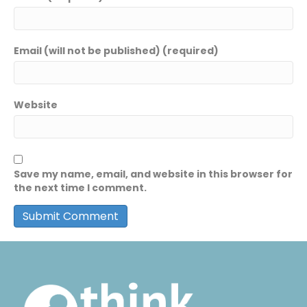
Email (will not be published) (required)
Website
Save my name, email, and website in this browser for
the next time I comment.