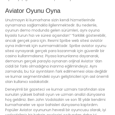
Aviator Oyunu Oyna
Unutmayın ki kumarhane sizin kendi hizmetlerinde
oynamanızı sağlamakla ilgilenmektedir. Bu nedenle,
oyunun demo modunda gelen sürümleri, aynı oyuna
kıyasla turun hızı ve süresi açısından” “farklılık gösterebilir,
ancak gerçek para için. Resmi Spribe web sitesi aviatör
oyna indirmek için sunmamaktadır. Spribe aviator oyunu
sitesi oynayarak gerçek para kazanmak için güvenilir bir
casino kullanmalısınız. Piyasa kanunlarına dayanarak,
demonun gerçek parayla oynanan orijinal Aviator ‘dan
ciddi bir farkı olmadığına inanma eğilimindeyiz. Aynı
zamanda, bu tür ayrıntıların fark edilmemesi olası değildir
ve kumar segmentindeki oyun geliştiricileri için asıl önemli
olan kullanıcı sadakatidir.
Deneyimli bir gazeteci ve kumar uzmanı tarafından size
sunulan yüksek bahisli oyun ve uzman analizi dünyasına
hoş geldiniz. Ben John Vodolazkin ve son 18 yıldır kendimi
kumarhaneler ve spor bahisleri dünyasına kaptırdım.
Popüler Aviator oyununun hevesli bir oyuncusu olarak, iyi