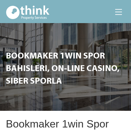
BOOKMAKER 1WIN SPOR
BAHISLERI, ON-LINE CASINO,
SIBER SPORLA
Bookmaker 1win Spor