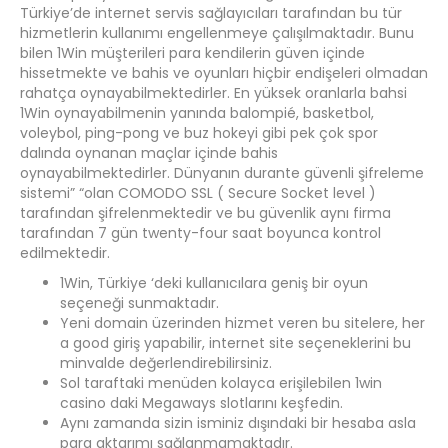
Türkiye’de internet servis sağlayıcıları tarafından bu tür
hizmetlerin kullanımı engellenmeye çalışılmaktadır. Bunu
bilen 1Win müşterileri para kendilerin güven içinde
hissetmekte ve bahis ve oyunları hiçbir endişeleri olmadan
rahatça oynayabilmektedirler. En yüksek oranlarla bahsi
1Win oynayabilmenin yanında balompié, basketbol,
voleybol, ping-pong ve buz hokeyi gibi pek çok spor
dalında oynanan maçlar içinde bahis
oynayabilmektedirler. Dünyanın durante güvenli şifreleme
sistemi” “olan COMODO SSL ( Secure Socket level )
tarafından şifrelenmektedir ve bu güvenlik aynı firma
tarafından 7 gün twenty-four saat boyunca kontrol
edilmektedir.
1Win, Türkiye ‘deki kullanıcılara geniş bir oyun
seçeneği sunmaktadır.
Yeni domain üzerinden hizmet veren bu sitelere, her
a good giriş yapabilir, internet site seçeneklerini bu
minvalde değerlendirebilirsiniz.
Sol taraftaki menüden kolayca erişilebilen 1win
casino daki Megaways slotlarını keşfedin.
Aynı zamanda sizin isminiz dışındaki bir hesaba asla
para aktarımı sağlanmamaktadır.