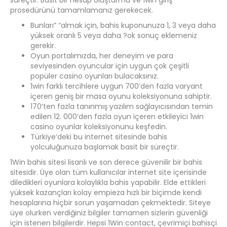
süreçtir. Basit bir hesap oluşturma ve 1win giriş
prosedürünü tamamlamanız gerekecek.
Bunları” “almak için, bahis kuponunuza 1, 3 veya daha
yüksek oranlı 5 veya daha ?ok sonuç eklemeniz
gerekir.
Oyun portalımızda, her deneyim ve para
seviyesinden oyuncular için uygun çok çeşitli
popüler casino oyunları bulacaksınız.
1win farklı tercihlere uygun 700’den fazla varyant
içeren geniş bir masa oyunu koleksiyonuna sahiptir.
170’ten fazla tanınmış yazılım sağlayıcısından temin
edilen 12. 000’den fazla oyun içeren etkileyici 1win
casino oyunlar koleksiyonunu keşfedin.
Türkiye’deki bu internet sitesinde bahis
yolculuğunuza başlamak basit bir süreçtir.
1Win bahis sitesi lisanlı ve son derece güvenilir bir bahis
sitesidir. Üye olan tüm kullanıcılar internet site içerisinde
diledikleri oyunlara kolaylıkla bahis yapabilir. Elde ettikleri
yüksek kazançları kolay empieza hızlı bir biçimde kendi
hesaplarına hiçbir sorun yaşamadan çekmektedir. Siteye
üye olurken verdiğiniz bilgiler tamamen sizlerin güvenliği
için istenen bilgilerdir. Hepsi 1Win contact, çevrimiçi bahisçi