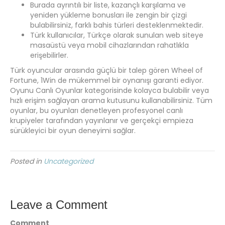
Burada ayrıntılı bir liste, kazançlı karşılama ve
yeniden yükleme bonusları ile zengin bir çizgi
bulabilirsiniz, farklı bahis türleri desteklenmektedir.
Türk kullanıcılar, Türkçe olarak sunulan web siteye
masaüstü veya mobil cihazlarından rahatlıkla
erişebilirler.
Türk oyuncular arasında güçlü bir talep gören Wheel of
Fortune, 1Win de mükemmel bir oynanışı garanti ediyor.
Oyunu Canlı Oyunlar kategorisinde kolayca bulabilir veya
hızlı erişim sağlayan arama kutusunu kullanabilirsiniz. Tüm
oyunlar, bu oyunları denetleyen profesyonel canlı
krupiyeler tarafından yayınlanır ve gerçekçi empieza
sürükleyici bir oyun deneyimi sağlar.
Posted in
Uncategorized
Leave a Comment
Comment