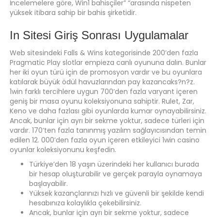
İncelemelere göre, Win1 bahisçiler” “arasında nispeten
yüksek itibara sahip bir bahis şirketidir.
In Sitesi Giriş Sonrası Uygulamalar
Web sitesindeki Falls & Wins kategorisinde 200’den fazla
Pragmatic Play slotlar empieza canlı oyununa dalın. Bunlar
her iki oyun türü için de promosyon vardır ve bu oyunlara
katılarak büyük ödül havuzlarından pay kazancaks?n?z.
1win farklı tercihlere uygun 700’den fazla varyant içeren
geniş bir masa oyunu koleksiyonuna sahiptir. Rulet, Zar,
Keno ve daha fazlası gibi oyunlarda kumar oynayabilirsiniz.
Ancak, bunlar için ayrı bir sekme yoktur, sadece türleri için
vardır. 170’ten fazla tanınmış yazılım sağlayıcısından temin
edilen 12. 000’den fazla oyun içeren etkileyici 1win casino
oyunlar koleksiyonunu keşfedin.
Türkiye’den 18 yaşın üzerindeki her kullanıcı burada
bir hesap oluşturabilir ve gerçek parayla oynamaya
başlayabilir.
Yüksek kazançlarınızı hızlı ve güvenli bir şekilde kendi
hesabınıza kolaylıkla çekebilirsiniz.
Ancak, bunlar için ayrı bir sekme yoktur, sadece