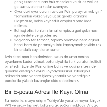
geniş fırsatlar sunan hızlı masalara ve sit as well as
go turnuvalarına kadar uzanıyor.
Oyundaki oyuncuların aviator 1Win parayı almak için”
“zamanları yoksa veya uçak gerekli oranlara
ulaşmazsa, bahis kaybedilir empieza para iade
edilmez.
Bahisçi ofisi, fonların ikmali empieza geri çekilmesi
için devlete vergi ödemez.
Sağlanan tek format, toplam ödemeyi hem orijinal
bahsi hem de potansiyel kârı kapsayacak şekilde tek
bir ondalık sayı olarak sunar.
1Win sitesi spor bahislerinden tutun de uma casino
oyunlarına kadar yüksek potansiyeli ile fark yaratan kaliteli
bir sitedir. Sizlerde 1Win online bahis ve casino sitesinde
güvenle dilediğiniz oyunu oynayabilirsiniz. Dilediğiniz
miktarda para yatırım işlemi yapabilir ve yatırdığınız
paralar ile yüksek kazançlar elde edebilirsiniz.
Bir E-posta Adresi Ile Kayıt Olma
Bu nedenle, siteye erişim Türkiye’de yasal olmayan birçok
VPN ve proxy hizmeti kullanılarak sağlanmaktadır. Ancak,