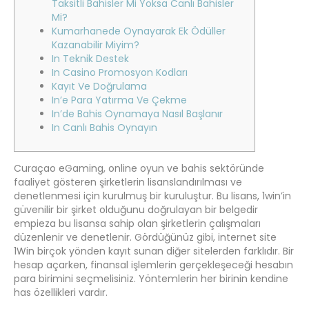
Taksitli Bahisler Mi Yoksa Canlı Bahisler
Mi?
Kumarhanede Oynayarak Ek Ödüller
Kazanabilir Miyim?
In Teknik Destek
In Casino Promosyon Kodları
Kayıt Ve Doğrulama
In’e Para Yatırma Ve Çekme
In’de Bahis Oynamaya Nasıl Başlanır
In Canlı Bahis Oynayın
Curaçao eGaming, online oyun ve bahis sektöründe
faaliyet gösteren şirketlerin lisanslandırılması ve
denetlenmesi için kurulmuş bir kuruluştur. Bu lisans, 1win’in
güvenilir bir şirket olduğunu doğrulayan bir belgedir
empieza bu lisansa sahip olan şirketlerin çalışmaları
düzenlenir ve denetlenir. Gördüğünüz gibi, internet site
1Win birçok yönden kayıt sunan diğer sitelerden farklıdır. Bir
hesap açarken, finansal işlemlerin gerçekleşeceği hesabın
para birimini seçmelisiniz. Yöntemlerin her birinin kendine
has özellikleri vardır.