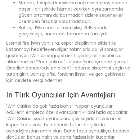
Sitemiz, talepleri karşılama noktasında boy derece
başarılı bir şekilde hizmet verirken aynı zamanda
güven ortamını da bozmadan sizlere seçenekler
üzerinden fırsatlar yaratmaktadır.
Bahisçi 1Win com ortaya çıkışı 2016 yılında
gerçekleşti, ancak adı tamamen farklıydı.
Eternal fire 1Win yanı sıra, espor disiplininin elitleri ile
kazanmayı hedefleyen diğer takımlarla da iyi sonuçlar
gösteriyor. 1Win disengagement için kişisel hesabınıza
tıklamanız ve “Para çekme” seçeneğini seçmeniz gerekir.
Önerilen pencerede en elveri?li ödeme sistemini seçin ve
tutarı girin. Bahisçi ofisi, fonların ikmali ve geri çekilmesi
için devlete vergi ödemez.
In Türk Oyuncular Için Avantajları
1Win Casino’da çok fazla bahis” “yapan oyuncular,
ödüllerin empieza özel avantajların kilidini hızla açacaktır.
1Win Casino, sadık oyunculara çok sayıda mükemmel
kupon kodu verir, bu nedenle tutarlı bir şekilde
oynadığınızdan emin olun. Daha fazla oynadıkça, bedava
dönüşler, bonus nakit ve daha fazlası için kuponlar