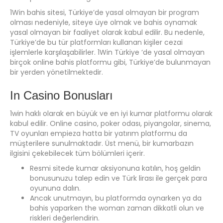
1Win bahis sitesi, Türkiye’de yasal olmayan bir program
olması nedeniyle, siteye üye olmak ve bahis oynamak
yasal olmayan bir faaliyet olarak kabul edilir. Bu nedenle,
Türkiye’de bu tür platformları kullanan kişiler cezai
işlemlerle karşılaşabilirler. 1Win Türkiye ‘de yasal olmayan
birçok online bahis platformu gibi, Türkiye’de bulunmayan
bir yerden yönetilmektedir.
In Casino Bonusları
1win haklı olarak en büyük ve en iyi kumar platformu olarak
kabul edilir. Online casino, poker odası, piyangolar, sinema,
TV oyunları empieza hatta bir yatırım platformu da
müşterilere sunulmaktadır. Üst menü, bir kumarbazın
ilgisini çekebilecek tüm bölümleri içerir.
Resmi sitede kumar aksiyonuna katılın, hoş geldin
bonusunuzu talep edin ve Türk lirası ile gerçek para
oyununa dalın.
Ancak unutmayın, bu platformda oynarken ya da
bahis yaparken the woman zaman dikkatli olun ve
riskleri değerlendirin.