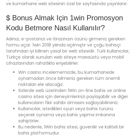
ve kumarhane web sitesinin özel bir sayfasında yayınlanır.
$ Bonus Almak Için 1win Promosyon
Kodu Betmore Nasıl Kullanılır?
Adınızı, e-postanızı ve itirazınızın özünü girmeniz gereken
formu açar. 1win 2018 yılında açılmıştır ve çoğu bahisçi
tarafından iyi bilinen yasal bir web sitesidir. Türk kullanıcılar,
Türkçe olarak sunulan web siteye masaüstü veya mobil
cihazlarından rahatlıkla erişebilirler.
Win casino incelememizde, bu kumarhanede
oynamadan önce bilmeniz gereken tüm önemli
noktaları ele alacağız.
Sizlerde web üzerinden 1Win on-line bahis ve online
casino sitesi için deneyimlerinizi paylaşabilir ve diğer
kullanıcıların fikir sahibi olmasını sağlayabilirsiniz.
Kullanıcılar, istedikleri oyun veya bahis türünü
seçerek oynama veya bahis yapma imkanına
sahiptirler.
Bu nedenle, 1Win bahis sitesi, güvenilir ve kaliteli bir
bahis platformudur.