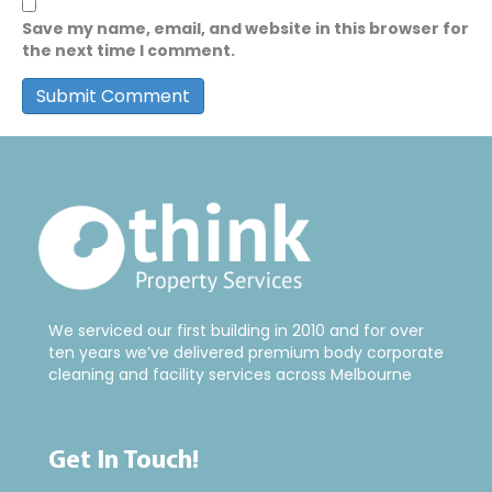
Save my name, email, and website in this browser for
the next time I comment.
We serviced our first building in 2010 and for over
ten years we’ve delivered premium body corporate
cleaning and facility services across Melbourne
Get In Touch!