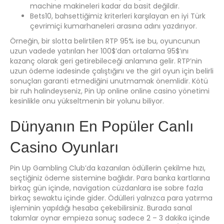
machine makineleri kadar da basit değildir.
Bets10, bahsettiğimiz kriterleri karşılayan en iyi Türk
çevrimiçi kumarhaneleri arasına adını yazdırıyor.
Örneğin, bir slotta belirtilen RTP 95% ise bu, oyuncunun
uzun vadede yatırılan her 100$’dan ortalama 95$’ını
kazanç olarak geri getirebileceği anlamına gelir. RTP’nin
uzun ödeme iadesinde çalıştığını ve the girl oyun için belirli
sonuçları garanti etmediğini unutmamak önemlidir. Kötü
bir ruh halindeyseniz, Pin Up online online casino yönetimi
kesinlikle onu yükseltmenin bir yolunu biliyor.
Dünyanın En Popüler Canlı
Casino Oyunları
Pin Up Gambling Club’da kazanılan ödüllerin çekilme hızı,
seçtiğiniz ödeme sistemine bağlıdır. Para banka kartlarına
birkaç gün içinde, navigation cüzdanlara ise sobre fazla
birkaç sewaktu içinde gider. Ödülleri yalnızca para yatırma
işleminin yapıldığı hesaba çekebilirsiniz. Burada sanal
takımlar oynar empieza sonuç sadece 2 – 3 dakika içinde