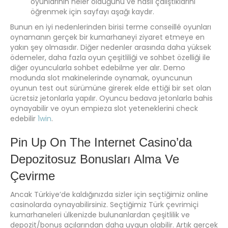
oyunlarının neler olduğunu ve nasıl çalıştıklarını
öğrenmek için sayfayı aşağı kaydır.
Bunun en iyi nedenlerinden birisi terme conseillé oyunları
oynamanın gerçek bir kumarhaneyi ziyaret etmeye en
yakın şey olmasıdır. Diğer nedenler arasında daha yüksek
ödemeler, daha fazla oyun çeşitliliği ve sohbet özelliği ile
diğer oyuncularla sohbet edebilme yer alır. Demo
modunda slot makinelerinde oynamak, oyuncunun
oyunun test out sürümüne girerek elde ettiği bir set olan
ücretsiz jetonlarla yapılır. Oyuncu bedava jetonlarla bahis
oynayabilir ve oyun empieza slot yeteneklerini check
edebilir
1win
.
Pin Up On The Internet Casino’da
Depozitosuz Bonusları Alma Ve
Çevirme
Ancak Türkiye’de kaldığınızda sizler için seçtiğimiz online
casinolarda oynayabilirsiniz. Seçtiğimiz Türk çevrimiçi
kumarhaneleri ülkenizde bulunanlardan çeşitlilik ve
depozit/bonus açılarından daha uygun olabilir. Artık gerçek