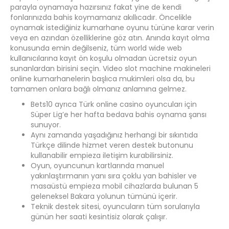
parayla oynamaya hazırsınız fakat yine de kendi
fonlarınızda bahis koymamanız akıllıcadır. Öncelikle
oynamak istediğiniz kumarhane oyunu türüne karar verin
veya en azından özelliklerine göz atın. Anında kayıt olma
konusunda emin değilseniz, tüm world wide web
kullanıcılarına kayıt ön koşulu olmadan ücretsiz oyun
sunanlardan birisini seçin. Video slot machine makineleri
online kumarhanelerin başlıca mukimleri olsa da, bu
tamamen onlara bağlı olmanız anlamına gelmez.
Bets10 ayrıca Türk online casino oyuncuları için
Süper Lig’e her hafta bedava bahis oynama şansı
sunuyor.
Aynı zamanda yaşadığınız herhangi bir sıkıntıda
Türkçe dilinde hizmet veren destek butonunu
kullanabilir empieza iletişim kurabilirsiniz.
Oyun, oyuncunun kartlarında manuel
yakınlaştırmanın yanı sıra çoklu yan bahisler ve
masaüstü empieza mobil cihazlarda bulunan 5
geleneksel Bakara yolunun tümünü içerir.
Teknik destek sitesi, oyuncuların tüm sorularıyla
günün her saati kesintisiz olarak çalışır.