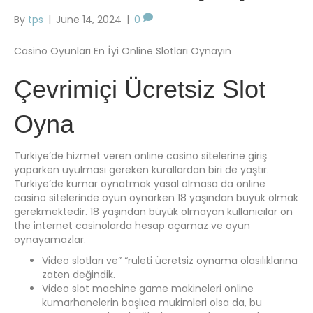
By
tps
|
June 14, 2024
|
0
Casino Oyunları En İyi Online Slotları Oynayın
Çevrimiçi Ücretsiz Slot
Oyna
Türkiye’de hizmet veren online casino sitelerine giriş
yaparken uyulması gereken kurallardan biri de yaştır.
Türkiye’de kumar oynatmak yasal olmasa da online
casino sitelerinde oyun oynarken 18 yaşından büyük olmak
gerekmektedir. 18 yaşından büyük olmayan kullanıcılar on
the internet casinolarda hesap açamaz ve oyun
oynayamazlar.
Video slotları ve” “ruleti ücretsiz oynama olasılıklarına
zaten değindik.
Video slot machine game makineleri online
kumarhanelerin başlıca mukimleri olsa da, bu