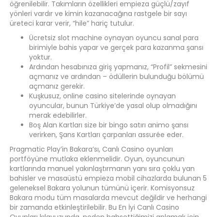
öğrenilebilir. Takımların özellikleri empieza güçlü/zayıf
yönleri vardır ve kimin kazanacağına rastgele bir sayı
üreteci karar verir, “hile” hariç tutulur.
Ücretsiz slot machine oynayan oyuncu sanal para
birimiyle bahis yapar ve gerçek para kazanma şansı
yoktur.
Ardından hesabınıza giriş yapmanız, “Profil” sekmesini
açmanız ve ardından – ödüllerin bulunduğu bölümü
açmanız gerekir.
Kuşkusuz, online casino sitelerinde oynayan
oyuncular, bunun Türkiye’de yasal olup olmadığını
merak edebilirler.
Boş Alan Kartları size bir bingo satırı animo şansı
verirken, Şans Kartları çarpanları assurée eder.
Pragmatic Play’in Bakara’sı, Canlı Casino oyunları
portföyüne mutlaka eklenmelidir. Oyun, oyuncunun
kartlarında manuel yakınlaştırmanın yanı sıra çoklu yan
bahisler ve masaüstü empieza mobil cihazlarda bulunan 5
geleneksel Bakara yolunun tümünü içerir. Komisyonsuz
Bakara modu tüm masalarda mevcut değildir ve herhangi
bir zamanda etkinleştirilebilir. Bu En İyi Canlı Casino