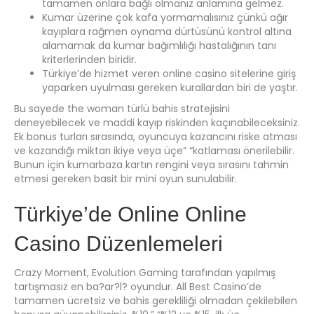
tamamen onlara bağlı olmanız anlamına gelmez.
Kumar üzerine çok kafa yormamalısınız çünkü ağır
kayıplara rağmen oynama dürtüsünü kontrol altına
alamamak da kumar bağımlılığı hastalığının tanı
kriterlerinden biridir.
Türkiye’de hizmet veren online casino sitelerine giriş
yaparken uyulması gereken kurallardan biri de yaştır.
Bu sayede the woman türlü bahis stratejisini
deneyebilecek ve maddi kayıp riskinden kaçınabileceksiniz.
Ek bonus turları sırasında, oyuncuya kazancını riske atması
ve kazandığı miktarı ikiye veya üçe” “katlaması önerilebilir.
Bunun için kumarbaza kartın rengini veya sırasını tahmin
etmesi gereken basit bir mini oyun sunulabilir.
Türkiye’de Online Online
Casino Düzenlemeleri
Crazy Moment, Evolution Gaming tarafından yapılmış
tartışmasız en ba?ar?l? oyundur. All Best Casino’de
tamamen ücretsiz ve bahis gerekliliği olmadan çekilebilen