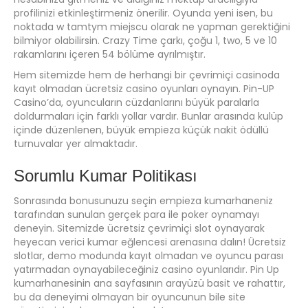
profilinizi etkinleştirmeniz önerilir. Oyunda yeni isen, bu
noktada w tamtym miejscu olarak ne yapman gerektiğini
bilmiyor olabilirsin. Crazy Time çarkı, çoğu 1, two, 5 ve 10
rakamlarını içeren 54 bölüme ayrılmıştır.
Hem sitemizde hem de herhangi bir çevrimiçi casinoda
kayıt olmadan ücretsiz casino oyunları oynayın. Pin-UP
Casino’da, oyuncuların cüzdanlarını büyük paralarla
doldurmaları için farklı yollar vardır. Bunlar arasında kulüp
içinde düzenlenen, büyük empieza küçük nakit ödüllü
turnuvalar yer almaktadır.
Sorumlu Kumar Politikası
Sonrasında bonusunuzu seçin empieza kumarhaneniz
tarafından sunulan gerçek para ile poker oynamayı
deneyin. Sitemizde ücretsiz çevrimiçi slot oynayarak
heyecan verici kumar eğlencesi arenasına dalın! Ücretsiz
slotlar, demo modunda kayıt olmadan ve oyuncu parası
yatırmadan oynayabileceğiniz casino oyunlarıdır. Pin Up
kumarhanesinin ana sayfasının arayüzü basit ve rahattır,
bu da deneyimi olmayan bir oyuncunun bile site