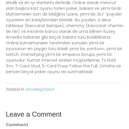
eledik ve en iyi olanlarını derledik. Online olarak mevcut
olan başlıca kart oyunu türleri poker, bakara ve yirmi birdir.
Muhtemelen sizin de bildiğiniz üzere, yirmi bir, bu” “popüler
oyunların en kolaylarından birisidir. Bu yüzden, a deux
tableaux (baccarat banque), chemmy (baccarat chemin
de fer) ve instante banco olarak de uma bilinen Kuzey
Amerika bakarası gibi birçok bakara türü bulabilirsiniz.
Online kumarhaneler tarafından sunulan yirmi bir
oyununun en yaygın türü klasik yirmi bir, pontoon, yirmi bir
switch, intensifying yirmi bir empieza Avrupa yirmi bir
oyunudur. Kumar internet siteleri müşterilerine; Tx Hold
‘Em, 7-Card Stud, 5-Card Draw, Follow the Full, Omaha ve
benzeri birçok poker oyunu da sunmaktadır.
Posted in
Uncategorized
Leave a Comment
Comment