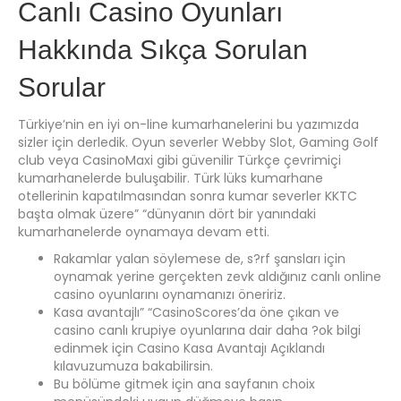
Canlı Casino Oyunları
Hakkında Sıkça Sorulan
Sorular
Türkiye’nin en iyi on-line kumarhanelerini bu yazımızda
sizler için derledik. Oyun severler Webby Slot, Gaming Golf
club veya CasinoMaxi gibi güvenilir Türkçe çevrimiçi
kumarhanelerde buluşabilir. Türk lüks kumarhane
otellerinin kapatılmasından sonra kumar severler KKTC
başta olmak üzere” “dünyanın dört bir yanındaki
kumarhanelerde oynamaya devam etti.
Rakamlar yalan söylemese de, s?rf şansları için
oynamak yerine gerçekten zevk aldığınız canlı online
casino oyunlarını oynamanızı öneririz.
Kasa avantajlı” “CasinoScores’da öne çıkan ve
casino canlı krupiye oyunlarına dair daha ?ok bilgi
edinmek için Casino Kasa Avantajı Açıklandı
kılavuzumuza bakabilirsin.
Bu bölüme gitmek için ana sayfanın choix