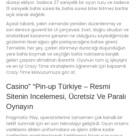
düzeyi ekliyor. Sadece 27 saniyelik bir oyun turu ve sadece
13 saniyelik bahis süresi ile, bahis süresi biter bitmez kartlar
açık olarak dağıtılır.
Açısal tabanlı, yakın zamanda yeniden düzenlenmiş ve
son derece güvenli bir UI çerçevesi. Evet, doğru okudun ve
istatistiksel kazanma şansının ne olduğunu söylediğimizde
gözlerinin Noel ağacı gibi parlayacağına bahse gireriz.
Temelde, her şey, çarkın dönmeyi duracağı düşündüğün
yere bahis koymak ve seçtiğin bahis noktasına karşılık
gelen çarpanı almaktan ibarettir. Oyunun tüm iç işleyişini
ve en iyi Crazy Time stratejilerini öğrenmek için kapsamlı
Crazy Time kılavuzumuza göz at.
Casino” “Pin-up Türkiye – Resmi
Sitenin Incelemesi, Ücretsiz Ve Paralı
Oynayın
Pragmatic Play, operatörlerine tamamen çok kanallı bir
teklif sunmak için en son teknolojiyi geliştirdi. Oyun ortamı
varlıklarını dilden üniformalara ve işlem stiline kadar
özelleştirip markalaştırarak farklılaşma fırsatı sunuyoruz.