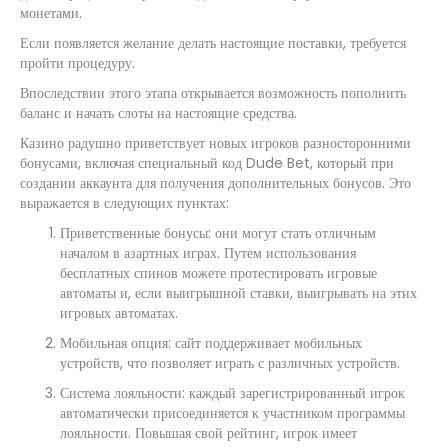
монетами.
Если появляется желание делать настоящие поставки, требуется
пройти процедуру.
Впоследствии этого этапа открывается возможность пополнить
баланс и начать слоты на настоящие средства.
Казино радушно приветствует новых игроков разносторонними
бонусами, включая специальный код Dude Bet, который при
создании аккаунта для получения дополнительных бонусов. Это
выражается в следующих пунктах:
Приветственные бонусы: они могут стать отличным
началом в азартных играх. Путем использования
бесплатных спинов можете протестировать игровые
автоматы и, если выигрышной ставки, выигрывать на этих
игровых автоматах.
Мобильная опция: сайт поддерживает мобильных
устройств, что позволяет играть с различных устройств.
Система лояльности: каждый зарегистрированный игрок
автоматически присоединяется к участником программы
лояльности. Повышая свой рейтинг, игрок имеет