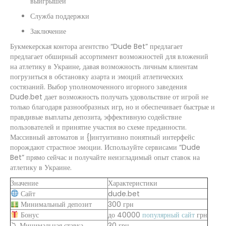
выигрышей
Служба поддержки
Заключение
Букмекерская контора агентство “Dude Bet” предлагает
предлагает обширный ассортимент возможностей для вложений
на атлетику в Украине, давая возможность личным клиентам
погрузиться в обстановку азарта и эмоций атлетических
состязаний. Выбор уполномоченного игорного заведения
Dude.bet дает возможность получать удовольствие от игрой не
только благодаря разнообразных игр, но и обеспечивает быстрые и
правдивые выплаты депозита, эффективную содействие
пользователей и принятие участия во схеме преданности.
Массивный автоматов и {|интуитивно понятный интерфейс
порождают страстное эмоции. Используйте сервисами “Dude
Bet” прямо сейчас и получайте неизгладимый опыт ставок на
атлетику в Украине.
Значение
Характеристики
Сайт
dude.bet
Минимальный депозит
300 грн
Бонус
до 40000
популярный сайт
грн
〽 Минимальная ставка
30 грн