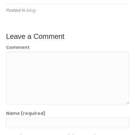
Posted in
blog
Leave a Comment
Comment
Name (required)