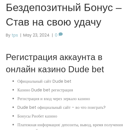
Бездепозитный Бонус –
Став на свою удачу
By
tps
|
May 23, 2024
|
0
Регистрация аккаунта в
онлайн казино Dude bet
Официальный сайт Dude bet
Казино Dude bet регистрация
Регистрация и вход через зеркало казино
Dude bet официальный сайт – во что поиграть?
Бонусы Риобет казино
Платежная информация: депозиты, вывод, время получения