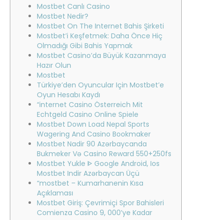
Mostbet Canlı Casino
Mostbet Nedir?
Mostbet On The Internet Bahis Şirketi
Mostbet’i Keşfetmek: Daha Önce Hiç
Olmadığı Gibi Bahis Yapmak
Mostbet Casino’da Büyük Kazanmaya
Hazır Olun
Mostbet
Türkiye’den Oyuncular Için Mostbet’e
Oyun Hesabı Kaydı
“internet Casino Österreich Mit
Echtgeld Casino Online Spiele
Mostbet Down Load Nepal Sports
Wagering And Casino Bookmaker
Mostbet Nadir 90 Azərbaycanda
Bukmeker Və Casino Reward 550+250fs
Mostbet Yukle ᐈ Google Android, Ios
Mostbet Indir Azərbaycan Üçü
“mostbet – Kumarhanenin Kısa
Açıklaması
Mostbet Giriş: Çevrimiçi Spor Bahisleri
Comienza Casino 9, 000’ye Kadar