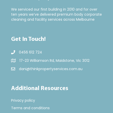
We serviced our first building in 2010 and for over
ten years we’ve delivered premium body corporate
cleaning and facility services across Melbourne
Get In Touch!
0456 612 724
17-23 Williamson Rd, Maidstone, Vic 3012
dani@thinkpropertyservices.com.au
Additional Resources
Privacy policy
Terms and conditions