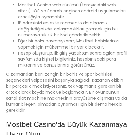
Mostbet Casino web sürümü (tarayıcıdaki web
sitesi), iOS ve Search engines android uygulamaları
aracılığıyla oynanabilir.
IP adresinizi en este momento da cihazınızı
değiştirdiğinizde, anlaşmazlıkları çözmek için bu
numaraya sık sık bir kod gönderilecektir.
Eğer bir boks hayranıysanız, Mostbet bahislerinizi
yapmak için mükemmel bir yer olacaktır.
Hesap oluşturup, ilk giriş yaptıktan sonra açılan profil
sayfanızda kişisel bilgileriniz, hesabınızdaki para
miktarını ve bonuslarınızı görürsünüz.
O zamandan beri, zengin bir bahis ve spor bahisleri
seçenekleri yelpazesini başarıyla sağladı. Kazanan ekibin
bir parçası olmak istiyorsanız, tek yapmanız gereken bir
ortak olarak kaydolmak ve başlamaktır. Bir oyuncunun
sanal slot machine makinesinin arayüzüne alışması ya da
kumar bileşeni olmadan oynaması için bir demo hesabı
gereklidir.
Mostbet Casino’da Büyük Kazanmaya
Hazır Olun