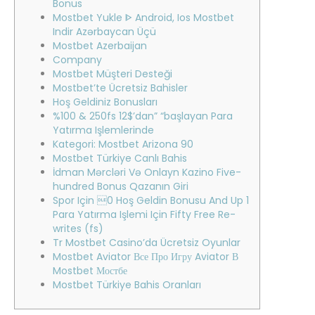
Bonus
Mostbet Yukle ᐈ Android, Ios Mostbet
Indir Azərbaycan Üçü
Mostbet Azerbaijan
Company
Mostbet Müşteri Desteği
Mostbet’te Ücretsiz Bahisler
Hoş Geldiniz Bonusları
%100 & 250fs 12$’dan” “başlayan Para
Yatırma Işlemlerinde
Kategori: Mostbet Arizona 90
Mostbet Türkiye Canlı Bahis
İdman Mərcləri Və Onlayn Kazino Five-
hundred Bonus Qazanın Giri
Spor Için 0 Hoş Geldin Bonusu And Up 1
Para Yatırma Işlemi Için Fifty Free Re-
writes (fs)
Tr Mostbet Casino’da Ücretsiz Oyunlar
Mostbet Aviator Все Про Игру Aviator В
Mostbet Мостбе
Mostbet Türkiye Bahis Oranları