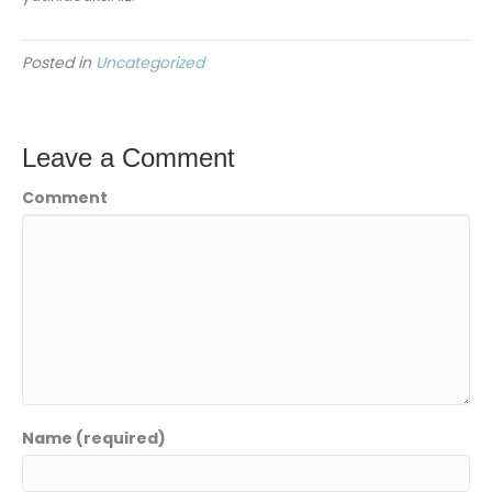
Posted in
Uncategorized
Leave a Comment
Comment
Name (required)