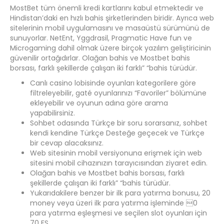
MostBet tüm önemli kredi kartlarını kabul etmektedir ve
Hindistan’daki en hızlı bahis şirketlerinden biridir. Ayrıca web
sitelerinin mobil uygulamasını ve masaüstü sürümünü de
sunuyorlar. NetEnt, Yggdrasil, Pragmatic Have fun ve
Microgaming dahil olmak üzere birçok yazılım geliştiricinin
güvenilir ortağıdırlar. Olağan bahis ve Mostbet bahis
borsası, farklı şekillerde çalışan iki farklı” “bahis türüdür.
Canlı casino lobisinde oyunları kategorilere göre
filtreleyebilir, gaté oyunlarınızı “Favoriler” bölümüne
ekleyebilir ve oyunun adına göre arama
yapabilirsiniz.
Sohbet odasında Türkçe bir soru sorarsanız, sohbet
kendi kendine Türkçe Desteğe geçecek ve Türkçe
bir cevap alacaksınız.
Web sitesinin mobil versiyonuna erişmek için web
sitesini mobil cihazınızın tarayıcısından ziyaret edin.
Olağan bahis ve Mostbet bahis borsası, farklı
şekillerde çalışan iki farklı” “bahis türüdür.
Yukarıdakilere benzer bir ilk para yatırma bonusu, 20
money veya üzeri ilk para yatırma işleminde 0
para yatırma eşleşmesi ve seçilen slot oyunları için
70 FS.