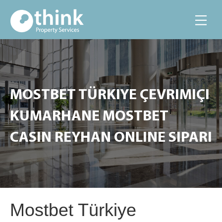
MOSTBET TÜRKIYE ÇEVRIMIÇI
KUMARHANE MOSTBET
CASIN REYHAN ONLINE SIPARI
Mostbet Türkiye