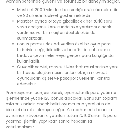
woman seferinde güvenli ve sorunsuz bir deneyim sağlar.
Mostbet 2009 yılından beri varlığını sürdürmektedir
ve 93 ülkede faaliyet göstermektedir.
Mostbet ayrıca ortaya çıkabilecek her türlü soru
veya endişeniz konusunda size yardımcı olacak
yardımsever bir müşteri destek ekibi de
sunmaktadır.
Bonus parası Brick adı verilen özel bir oyun para
birimiyle değiştirilebilir ve bu afin de daha sonra
bedava çevirmeler veya gerçek para karşılığında
kullanılabilir.
Güvenlik servisi, mevcut Mostbet müşterisinin yeni
bir hesap oluşturmasını önlemek için mevcut
oyuncuların kişisel ve pasaport verilerini kontrol
edecektir.
Promosyonun parçası olarak, oyuncular ilk para yatırma
işlemlerinde yüzde 125 bonus alacaklar. Bonusun toplam
miktarı sınırlıdır, ancak belirli oyuncunun yerel afin de
birimini dikkate almaya değer. Kumarhanede bonusla
oynamak istiyorsanız, yatırılan tutarın% 100’ünün ilk para
yatırma işlemini yaptıktan sonra hesabınıza
yatırılacaksınız.