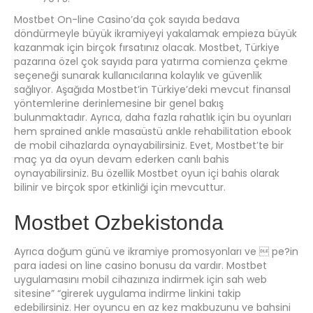
Mostbet On-line Casino’da çok sayıda bedava
döndürmeyle büyük ikramiyeyi yakalamak empieza büyük
kazanmak için birçok fırsatınız olacak. Mostbet, Türkiye
pazarına özel çok sayıda para yatırma comienza çekme
seçeneği sunarak kullanıcılarına kolaylık ve güvenlik
sağlıyor. Aşağıda Mostbet’in Türkiye’deki mevcut finansal
yöntemlerine derinlemesine bir genel bakış
bulunmaktadır. Ayrıca, daha fazla rahatlık için bu oyunları
hem sprained ankle masaüstü ankle rehabilitation ebook
de mobil cihazlarda oynayabilirsiniz. Evet, Mostbet’te bir
maç ya da oyun devam ederken canlı bahis
oynayabilirsiniz. Bu özellik Mostbet oyun içi bahis olarak
bilinir ve birçok spor etkinliği için mevcuttur.
Mostbet Ozbekistonda
Ayrıca doğum günü ve ikramiye promosyonları ve  pe?in
para iadesi on line casino bonusu da vardır. Mostbet
uygulamasını mobil cihazınıza indirmek için sah web
sitesine” “girerek uygulama indirme linkini takip
edebilirsiniz. Her oyuncu en az kez makbuzunu ve bahsini