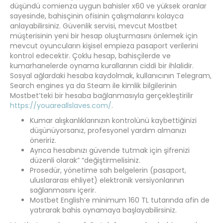
düşündü comienza uygun bahisler x60 ve yüksek oranlar
sayesinde, bahisçinin ofisinin çalışmalarını kolayca
anlayabilirsiniz. Güvenlik servisi, mevcut Mostbet
müşterisinin yeni bir hesap oluşturmasını önlemek için
mevcut oyuncuların kişisel empieza pasaport verilerini
kontrol edecektir. Çoklu hesap, bahisçilerde ve
kumarhanelerde oynama kurallarının ciddi bir ihlalidir.
Sosyal ağlardaki hesaba kaydolmak, kullanıcının Telegram,
Search engines ya da Steam ile kimlik bilgilerinin
Mostbet’teki bir hesaba bağlanmasıyla gerçekleştirilir
https://youareallslaves.com/
.
Kumar alışkanlıklarınızın kontrolünü kaybettiğinizi
düşünüyorsanız, profesyonel yardım almanızı
öneririz.
Ayrıca hesabınızı güvende tutmak için şifrenizi
düzenli olarak” “değiştirmelisiniz.
Prosedür, yönetime sah belgelerin (pasaport,
uluslararası ehliyet) elektronik versiyonlarının
sağlanmasını içerir.
Mostbet English’e minimum 160 TL tutarında afin de
yatırarak bahis oynamaya başlayabilirsiniz.