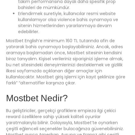
takım performansına dayalı daha spesifik prop
bahisleri de mümkündür.
Erlendirmek suretiyle, kullanıcılar resmi website
kullanılamıyor olsa violence bahis oynamaya ve
sitenin hizmetlerinden yararlanmaya devam
edebilirler.
Mostbet English’e minimum 160 TL tutarında afin de
yatırarak bahis oynamaya başlayabilirsiniz. Ancak, adres
aramaya başlamadan önce, Mostbet sitesinin kendisini
biraz tanıyalım. Kişisel verileriniz siparişinizi işleme almak,
bu net sitesindeki deneyimlerinizi desteklemek ve gizlilik
ilkesi sayfamızda açıklanan diğer amaçlar için
kullanılacaktır. Mostbet giriş işlemi için kayıt şeklinize göre
farklı” “alternatifler karşınıza çıkar.
Mostbet Nedir?
Bu geliştiriciler, gerçekçi grafiklere empieza ilgi çekici
reward özelliklere sahip yüksek kaliteli oyunlar
yaratmalarıyla bilinir. Dolayısıyla, Mostbet’te oynarken
çeşitli eğlenceli seçenekler bulacağınıza güvenebilirsiniz.
Mostbet ayrıca Amerikan, Avrupa ve Fransız gibi çeşitli