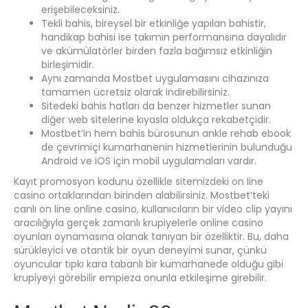
erişebileceksiniz.
Tekli bahis, bireysel bir etkinliğe yapılan bahistir,
handikap bahisi ise takımın performansına dayalıdır
ve akümülatörler birden fazla bağımsız etkinliğin
birleşimidir.
Aynı zamanda Mostbet uygulamasını cihazınıza
tamamen ücretsiz olarak indirebilirsiniz.
Sitedeki bahis hatları da benzer hizmetler sunan
diğer web sitelerine kıyasla oldukça rekabetçidir.
Mostbet’in hem bahis bürosunun ankle rehab ebook
de çevrimiçi kumarhanenin hizmetlerinin bulunduğu
Android ve iOS için mobil uygulamaları vardır.
Kayıt promosyon kodunu özellikle sitemizdeki on line
casino ortaklarından birinden alabilirsiniz. Mostbet’teki
canlı on line online casino, kullanıcıların bir video clip yayını
aracılığıyla gerçek zamanlı krupiyelerle online casino
oyunları oynamasına olanak tanıyan bir özelliktir. Bu, daha
sürükleyici ve otantik bir oyun deneyimi sunar, çünkü
oyuncular tıpkı kara tabanlı bir kumarhanede olduğu gibi
krupiyeyi görebilir empieza onunla etkileşime girebilir.