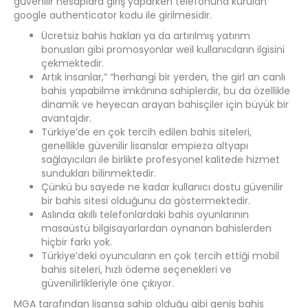
güvenilir hesaplara giriş yaparken telefonuna kurulan
google authenticator kodu ile girilmesidir.
Ücretsiz bahis hakları ya da artırılmış yatırım
bonusları gibi promosyonlar weil kullanıcıların ilgisini
çekmektedir.
Artık insanlar,” “herhangi bir yerden, the girl an canlı
bahis yapabilme imkânına sahiplerdir, bu da özellikle
dinamik ve heyecan arayan bahisçiler için büyük bir
avantajdır.
Türkiye’de en çok tercih edilen bahis siteleri,
genellikle güvenilir lisanslar empieza altyapı
sağlayıcıları ile birlikte profesyonel kalitede hizmet
sundukları bilinmektedir.
Çünkü bu sayede ne kadar kullanıcı dostu güvenilir
bir bahis sitesi olduğunu da göstermektedir.
Aslında akıllı telefonlardaki bahis oyunlarının
masaüstü bilgisayarlardan oynanan bahislerden
hiçbir farkı yok.
Türkiye’deki oyuncuların en çok tercih ettiği mobil
bahis siteleri, hızlı ödeme seçenekleri ve
güvenilirlikleriyle öne çıkıyor.
MGA tarafından lisansa sahip olduğu gibi geniş bahis