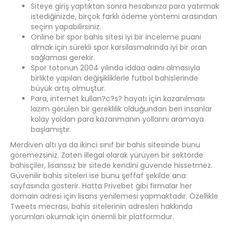
Siteye giriş yaptıktan sonra hesabınıza para yatırmak
istediğinizde, birçok farklı ödeme yöntemi arasından
seçim yapabilirsiniz.
Online bir spor bahis sitesi iyi bir inceleme puani
almak için sürekli spor karsilasmalrinda iyi bir oran
sağlaması gerekir.
Spor totonun 2004 yılında iddaa adını almasıyla
birlikte yapılan değişikliklerle futbol bahislerinde
büyük artış olmuştur.
Para, internet kullan?c?s? hayatı için kazanılması
lazım görülen bir gereklilik olduğundan beri insanlar
kolay yoldan para kazanmanın yollarını aramaya
başlamıştır.
Merdiven altı ya da ikinci sınıf bir bahis sitesinde bunu
göremezsiniz. Zaten illegal olarak yürüyen bir sektörde
bahisçiler, lisanssız bir sitede kendini güvende hissetmez.
Güvenilir bahis siteleri ise bunu şeffaf şekilde ana
sayfasında gösterir. Hatta Privebet gibi firmalar her
domain adresi için lisans yenilemesi yapmaktadır. Özellikle
Tweets mecrası, bahis sitelerinin adresleri hakkında
yorumları okumak için önemli bir platformdur.