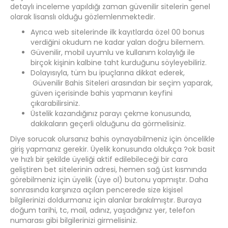
detaylı inceleme yapıldığı zaman güvenilir sitelerin genel
olarak lisanslı olduğu gözlemlenmektedir.
Ayrıca web sitelerinde ilk kayıtlarda özel 00 bonus
verdiğini okudum ne kadar yalan doğru bilemem.
Güvenilir, mobil uyumlu ve kullanım kolaylığı ile
birçok kişinin kalbine taht kurduğunu söyleyebiliriz.
Dolayısıyla, tüm bu ipuçlarına dikkat ederek,
Güvenilir Bahis Siteleri arasından bir seçim yaparak,
güven içerisinde bahis yapmanın keyfini
çıkarabilirsiniz.
Üstelik kazandığınız parayı çekme konusunda,
dakikaların geçerli olduğunu da görmelisiniz.
Diye sorucak olursanız bahis oynayabilmeniz için öncelikle
giriş yapmanız gerekir. Üyelik konusunda oldukça ?ok basit
ve hızlı bir şekilde üyeliği aktif edilebileceği bir cara
geliştiren bet sitelerinin adresi, hemen sağ üst kısmında
görebilmeniz için üyelik (üye ol) butonu yapmıştır. Daha
sonrasında karşınıza açılan pencerede size kişisel
bilgilerinizi doldurmanız için alanlar bırakılmıştır. Buraya
doğum tarihi, tc, mail, adınız, yaşadığınız yer, telefon
numarası gibi bilgilerinizi girmelisiniz.