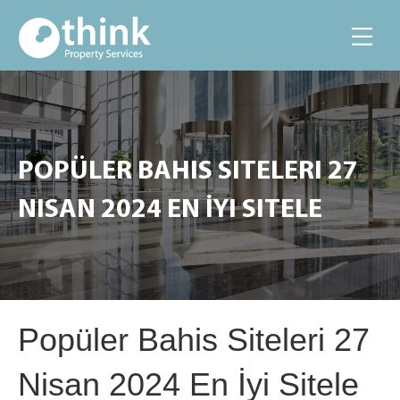
POPÜLER BAHIS SITELERI 27
NISAN 2024 EN İYI SITELE
Popüler Bahis Siteleri 27
Nisan 2024 En İyi Sitele