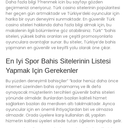
Daha fazla bilgi ??renmek icin bu sayfayı gözden
geçirmenizi oneriyoruz. Türk casino sitelerinin popülaritesi
her geçen gün artmaktadır ve Türkiye’deki oyuncular için
harika bir oyun deneyimi sunmaktadır. En güvenilir Türk
casino siteleri hakkında daha fazla bilgi almak için, bu
makalenin ilgili bölümlerine göz atabilirsiniz. Türk” “bahis
siteleri, yüksek bahis oranları ve çeşitli promosyonlarla
oyunculara avantajlar sunar. Bu siteler, Türkiye’de bahis
yapmanın en güvenilir ve keyifli yolu olarak öne çıkar.
En Iyi Spor Bahis Sitelerinin Listesi
Yapmak Için Gerekenler
Bu yüzden deneyimli bahisçiler” “kadar henüz daha önce
internet üzerinden bahis oynamamış ve ilk defa
oynayacak müşterilerin tercihleri güvenilir bahis siteleri
yönünde olmalıdır. Bunlardan bazıları kaliteli hizmet
sağlarken bazıları da merdiven altı takılmaktadır. Ayrıca
oyuncular için en önemli ihtiyaçlardan biri ve olmazsa
olmazıdır. Orada üyelere karşı kullanılan dil, yapılan
hizmetin kalitesi üyeleri sitede tutan öğelerin başında gelir.