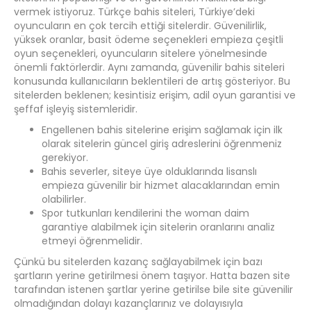
vermek istiyoruz. Türkçe bahis siteleri, Türkiye’deki
oyuncuların en çok tercih ettiği sitelerdir. Güvenilirlik,
yüksek oranlar, basit ödeme seçenekleri empieza çeşitli
oyun seçenekleri, oyuncuların sitelere yönelmesinde
önemli faktörlerdir. Aynı zamanda, güvenilir bahis siteleri
konusunda kullanıcıların beklentileri de artış gösteriyor. Bu
sitelerden beklenen; kesintisiz erişim, adil oyun garantisi ve
şeffaf işleyiş sistemleridir.
Engellenen bahis sitelerine erişim sağlamak için ilk
olarak sitelerin güncel giriş adreslerini öğrenmeniz
gerekiyor.
Bahis severler, siteye üye olduklarında lisanslı
empieza güvenilir bir hizmet alacaklarından emin
olabilirler.
Spor tutkunları kendilerini the woman daim
garantiye alabilmek için sitelerin oranlarını analiz
etmeyi öğrenmelidir.
Çünkü bu sitelerden kazanç sağlayabilmek için bazı
şartların yerine getirilmesi önem taşıyor. Hatta bazen site
tarafından istenen şartlar yerine getirilse bile site güvenilir
olmadığından dolayı kazançlarınız ve dolayısıyla