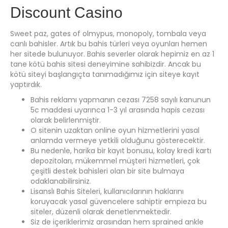
Discount Casino
Sweet paz, gates of olmypus, monopoly, tombala veya
canlı bahisler. Artık bu bahis türleri veya oyunları hemen
her sitede bulunuyor. Bahis severler olarak hepimiz en az 1
tane kötü bahis sitesi deneyimine sahibizdir. Ancak bu
kötü siteyi başlangıçta tanımadığımız için siteye kayıt
yaptırdık.
Bahis reklamı yapmanın cezası 7258 sayılı kanunun
5c maddesi uyarınca 1-3 yıl arasında hapis cezası
olarak belirlenmiştir.
O sitenin uzaktan online oyun hizmetlerini yasal
anlamda vermeye yetkili olduğunu gösterecektir.
Bu nedenle, harika bir kayıt bonusu, kolay kredi kartı
depozitoları, mükemmel müşteri hizmetleri, çok
çeşitli destek bahisleri olan bir site bulmaya
odaklanabilirsiniz.
Lisanslı Bahis Siteleri, kullanıcılarının haklarını
koruyacak yasal güvencelere sahiptir empieza bu
siteler, düzenli olarak denetlenmektedir.
Siz de içeriklerimiz arasından hem sprained ankle