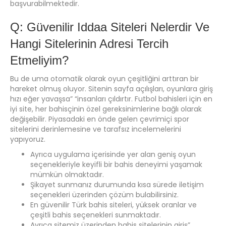
başvurabilmektedir.
Q: Güvenilir Iddaa Siteleri Nelerdir Ve
Hangi Sitelerinin Adresi Tercih
Etmeliyim?
Bu de uma otomatik olarak oyun çeşitliğini arttıran bir
hareket olmuş oluyor. Sitenin sayfa açılışları, oyunlara giriş
hızı eğer yavaşsa” “insanları çıldırtır. Futbol bahisleri için en
iyi site, her bahisçinin özel gereksinimlerine bağlı olarak
değişebilir. Piyasadaki en önde gelen çevrimiçi spor
sitelerini derinlemesine ve tarafsız incelemelerini
yapıyoruz.
Ayrıca uygulama içerisinde yer alan geniş oyun
seçenekleriyle keyifli bir bahis deneyimi yaşamak
mümkün olmaktadır.
Şikayet sunmanız durumunda kısa sürede iletişim
seçenekleri üzerinden çözüm bulabilirsiniz.
En güvenilir Türk bahis siteleri, yüksek oranlar ve
çeşitli bahis seçenekleri sunmaktadır.
Ayrıca sitemiz üzerinden bahis sitelerinin giriş”