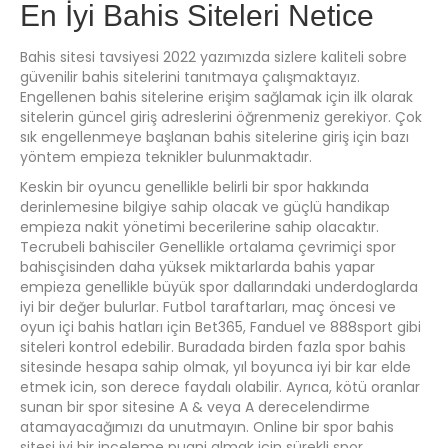
En İyi Bahis Siteleri Netice
Bahis sitesi tavsiyesi 2022 yazımızda sizlere kaliteli sobre
güvenilir bahis sitelerini tanıtmaya çalışmaktayız.
Engellenen bahis sitelerine erişim sağlamak için ilk olarak
sitelerin güncel giriş adreslerini öğrenmeniz gerekiyor. Çok
sık engellenmeye başlanan bahis sitelerine giriş için bazı
yöntem empieza teknikler bulunmaktadır.
Keskin bir oyuncu genellikle belirli bir spor hakkında
derinlemesine bilgiye sahip olacak ve güçlü handikap
empieza nakit yönetimi becerilerine sahip olacaktır.
Tecrubeli bahisciler Genellikle ortalama çevrimiçi spor
bahisçisinden daha yüksek miktarlarda bahis yapar
empieza genellikle büyük spor dallarındaki underdoglarda
iyi bir değer bulurlar. Futbol taraftarları, maç öncesi ve
oyun içi bahis hatları için Bet365, Fanduel ve 888sport gibi
siteleri kontrol edebilir. Buradada birden fazla spor bahis
sitesinde hesapa sahip olmak, yıl boyunca iyi bir kar elde
etmek icin, son derece faydalı olabilir. Ayrıca, kötü oranlar
sunan bir spor sitesine A & veya A derecelendirme
atamayacağımızı da unutmayın. Online bir spor bahis
sitesi iyi bir inceleme puani almak için sürekli spor