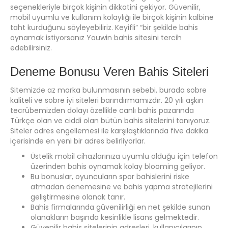
seçenekleriyle birçok kişinin dikkatini çekiyor. Güvenilir,
mobil uyumlu ve kullanım kolaylığı ile birçok kişinin kalbine
taht kurduğunu söyleyebiliriz. Keyifli” “bir şekilde bahis
oynamak istiyorsanız Youwin bahis sitesini tercih
edebilirsiniz.
Deneme Bonusu Veren Bahis Siteleri
Sitemizde az marka bulunmasının sebebi, burada sobre
kaliteli ve sobre iyi siteleri barındırmamızdır. 20 yılı aşkın
tecrübemizden dolayı özellikle canlı bahis pazarında
Türkçe olan ve ciddi olan bütün bahis sitelerini tanıyoruz.
Siteler adres engellemesi ile karşılaştıklarında five dakika
içerisinde en yeni bir adres belirliyorlar.
Üstelik mobil cihazlarınıza uyumlu olduğu için telefon
üzerinden bahis oynamak kolay blooming geliyor.
Bu bonuslar, oyuncuların spor bahislerini riske
atmadan denemesine ve bahis yapma stratejilerini
geliştirmesine olanak tanır.
Bahis firmalarında güvenilirliği en net şekilde sunan
olanakların başında kesinlikle lisans gelmektedir.
Güvenilir bahis sitelerinin adresleri, kullanıcılarının