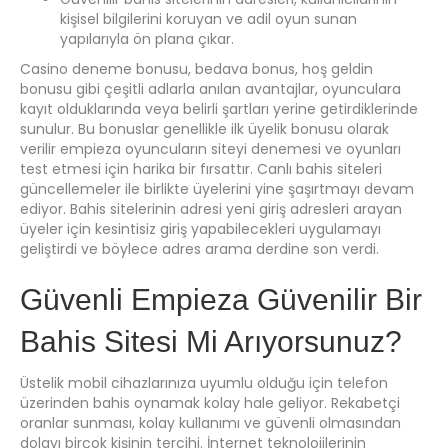
kişisel bilgilerini koruyan ve adil oyun sunan
yapılarıyla ön plana çıkar.
Casino deneme bonusu, bedava bonus, hoş geldin
bonusu gibi çeşitli adlarla anılan avantajlar, oyunculara
kayıt olduklarında veya belirli şartları yerine getirdiklerinde
sunulur. Bu bonuslar genellikle ilk üyelik bonusu olarak
verilir empieza oyuncuların siteyi denemesi ve oyunları
test etmesi için harika bir fırsattır. Canlı bahis siteleri
güncellemeler ile birlikte üyelerini yine şaşırtmayı devam
ediyor. Bahis sitelerinin adresi yeni giriş adresleri arayan
üyeler için kesintisiz giriş yapabilecekleri uygulamayı
geliştirdi ve böylece adres arama derdine son verdi.
Güvenli Empieza Güvenilir Bir
Bahis Sitesi Mi Arıyorsunuz?
Üstelik mobil cihazlarınıza uyumlu olduğu için telefon
üzerinden bahis oynamak kolay hale geliyor. Rekabetçi
oranlar sunması, kolay kullanımı ve güvenli olmasından
dolayı birçok kişinin tercihi. İnternet teknolojilerinin