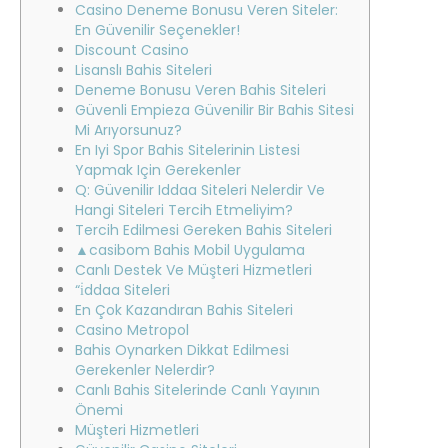
Casino Deneme Bonusu Veren Siteler:
En Güvenilir Seçenekler!
Discount Casino
Lisanslı Bahis Siteleri
Deneme Bonusu Veren Bahis Siteleri
Güvenli Empieza Güvenilir Bir Bahis Sitesi
Mi Arıyorsunuz?
En Iyi Spor Bahis Sitelerinin Listesi
Yapmak Için Gerekenler
Q: Güvenilir Iddaa Siteleri Nelerdir Ve
Hangi Siteleri Tercih Etmeliyim?
Tercih Edilmesi Gereken Bahis Siteleri
▲casibom Bahis Mobil Uygulama
Canlı Destek Ve Müşteri Hizmetleri
“i̇ddaa Siteleri
En Çok Kazandıran Bahis Siteleri
Casino Metropol
Bahis Oynarken Dikkat Edilmesi
Gerekenler Nelerdir?
Canlı Bahis Sitelerinde Canlı Yayının
Önemi
Müşteri Hizmetleri